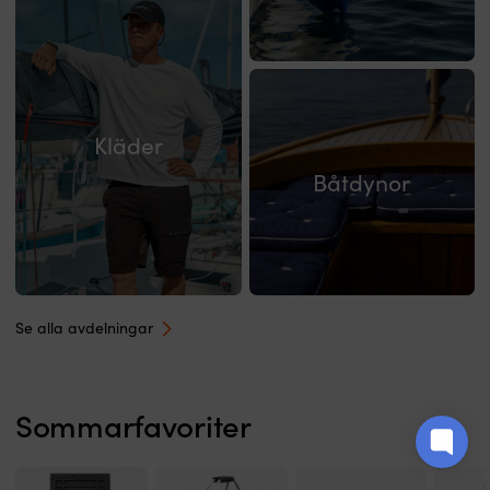
flesta
Kläder
Båtdynor
Se alla avdelningar
Sommarfavoriter