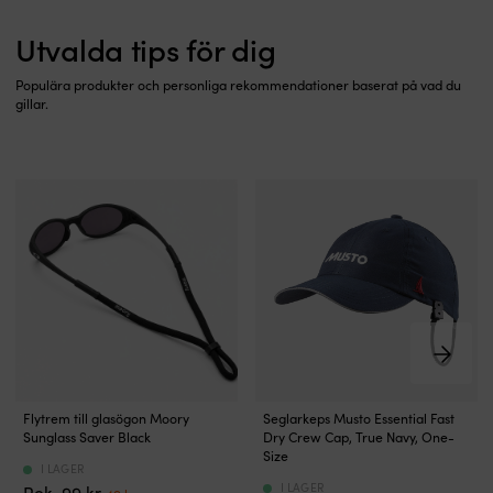
Utvalda tips för dig
Populära produkter och personliga rekommendationer baserat på vad du
gillar.
Elegant
Snabbtorkande
Flytrem till glasögon Moory
Seglarkeps Musto Essential Fast
Sunglass Saver Black
Dry Crew Cap, True Navy, One-
svart
keps
Size
flytrem
med
I LAGER
I LAGER
99
kr
till
Det
Det
Mustos