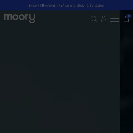
Endast till midnatt:
REA på alla kläder & flytvästar
!
0
Sök
efter: