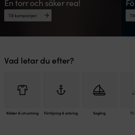
En torr och säker rea!
Fö
Till kampanjen
Ti
Vad letar du efter?
Kläder & utrustning
Förtöjning & ankring
Segling
Til