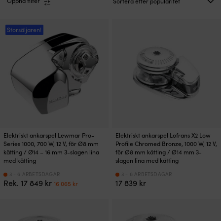
Öppna filter
Storsäljaren!
Elektriskt ankarspel Lewmar Pro-
Elektriskt ankarspel Lofrans X2 Low
Series 1000, 700 W, 12 V, för Ø8 mm
Profile Chromed Bronze, 1000 W, 12 V,
kätting / Ø14 – 16 mm 3-slagen lina
för Ø8 mm kätting / Ø14 mm 3-
med kätting
slagen lina med kätting
3 - 6 ARBETSDAGAR
3 - 6 ARBETSDAGAR
Det
Det
Rek.
17 849
kr
17 839
kr
16 065
kr
ursprungliga
nuvarande
priset
priset
var:
är:
17
16