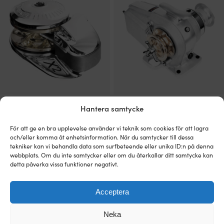
19
18
679 kr.
829 kr.
739 kr.
689 kr.
Elektriskt ankarspel Lofrans X2 Low
Elektriskt ankarspel Lofrans Tigres
Hantera samtycke
Profile Aluminium, 800 W, 12 V, för Ø8
1500 W, 12 V, för Ø10 mm kätting
mm kätting / Ø14 mm 3-slagen lina
3 - 6 ARBETSDAGAR
med kätting
För att ge en bra upplevelse använder vi teknik som cookies för att lagra
22 499
kr
och/eller komma åt enhetsinformation. När du samtycker till dessa
3 - 6 ARBETSDAGAR
tekniker kan vi behandla data som surfbeteende eller unika ID:n på denna
14 899
kr
webbplats. Om du inte samtycker eller om du återkallar ditt samtycke kan
detta påverka vissa funktioner negativt.
Acceptera
Neka