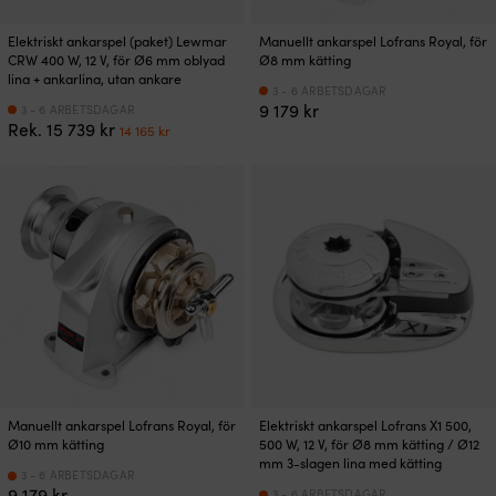
Elektriskt ankarspel (paket) Lewmar
Manuellt ankarspel Lofrans Royal, för
CRW 400 W, 12 V, för Ø6 mm oblyad
Ø8 mm kätting
lina + ankarlina, utan ankare
3 - 6 ARBETSDAGAR
9 179
kr
3 - 6 ARBETSDAGAR
Det
Det
Rek.
15 739
kr
14 165
kr
ursprungliga
nuvarande
priset
priset
var:
är:
15
14
739 kr.
165 kr.
Manuellt ankarspel Lofrans Royal, för
Elektriskt ankarspel Lofrans X1 500,
Ø10 mm kätting
500 W, 12 V, för Ø8 mm kätting / Ø12
mm 3-slagen lina med kätting
3 - 6 ARBETSDAGAR
9 179
kr
3 - 6 ARBETSDAGAR