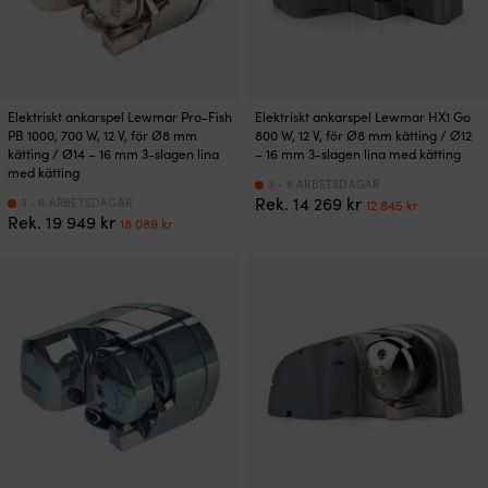
Elektriskt ankarspel Lewmar Pro-Fish
Elektriskt ankarspel Lewmar HX1 Go
PB 1000, 700 W, 12 V, för Ø8 mm
800 W, 12 V, för Ø8 mm kätting / Ø12
kätting / Ø14 – 16 mm 3-slagen lina
– 16 mm 3-slagen lina med kätting
med kätting
3 - 6 ARBETSDAGAR
Det
Det
Rek.
14 269
kr
3 - 6 ARBETSDAGAR
12 845
kr
Det
Det
Rek.
19 949
kr
ursprungliga
nuvaran
18 089
kr
ursprungliga
nuvarande
priset
priset
priset
priset
var:
är:
var:
är:
14
12
19
18
269 kr.
845 kr.
949 kr.
089 kr.