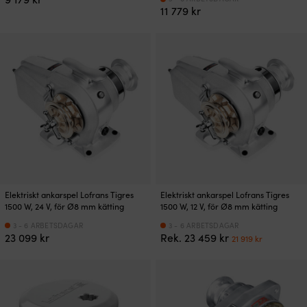
11 779
kr
Elektriskt ankarspel Lofrans Tigres
Elektriskt ankarspel Lofrans Tigres
1500 W, 24 V, för Ø8 mm kätting
1500 W, 12 V, för Ø8 mm kätting
3 - 6 ARBETSDAGAR
3 - 6 ARBETSDAGAR
Det
Det
23 099
kr
Rek.
23 459
kr
21 919
kr
ursprungliga
nuvaran
priset
priset
var:
är:
23
21
459 kr.
919 kr.