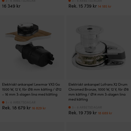
3 - 6 ARBETSDAGAR
3 - 6 ARBETSDAGAR
Det
Det
16 349
kr
Rek.
15 739
kr
14 185
kr
ursprungliga
nuvaran
priset
priset
var:
är:
15
14
739 kr.
185 kr.
Elektriskt ankarspel Lewmar VX3 Go
Elektriskt ankarspel Lofrans X2 Drum
1500 W, 12 V, för Ø8 mm kätting / Ø12
Chromed Bronze, 1000 W, 12 V, för Ø8
– 16 mm 3-slagen lina med kätting
mm kätting / Ø14 mm 3-slagen lina
med kätting
3 - 6 ARBETSDAGAR
Det
Det
Rek.
18 679
kr
3 - 6 ARBETSDAGAR
16 829
kr
Det
Det
ursprungliga
nuvarande
Rek.
19 739
kr
18 689
kr
ursprungliga
nuvaran
priset
priset
priset
priset
var:
är:
var:
är:
18
16