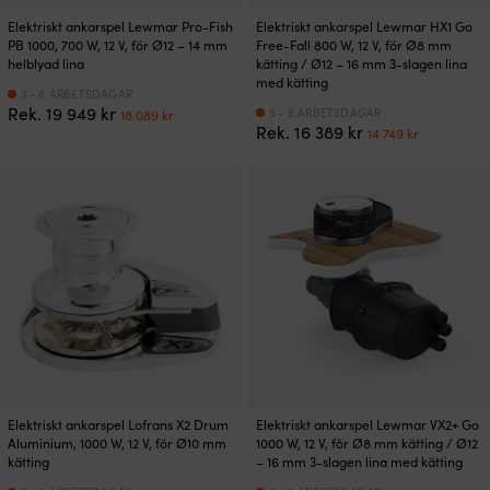
Elektriskt ankarspel Lewmar Pro-Fish
Elektriskt ankarspel Lewmar HX1 Go
PB 1000, 700 W, 12 V, för Ø12 – 14 mm
Free-Fall 800 W, 12 V, för Ø8 mm
helblyad lina
kätting / Ø12 – 16 mm 3-slagen lina
med kätting
3 - 6 ARBETSDAGAR
Det
Det
Rek.
19 949
kr
3 - 6 ARBETSDAGAR
18 089
kr
Det
Det
ursprungliga
nuvarande
Rek.
16 389
kr
14 749
kr
ursprungliga
nuvaran
priset
priset
priset
priset
var:
är:
var:
är:
19
18
16
14
949 kr.
089 kr.
389 kr.
749 kr.
Elektriskt ankarspel Lofrans X2 Drum
Elektriskt ankarspel Lewmar VX2+ Go
Aluminium, 1000 W, 12 V, för Ø10 mm
1000 W, 12 V, för Ø8 mm kätting / Ø12
kätting
– 16 mm 3-slagen lina med kätting