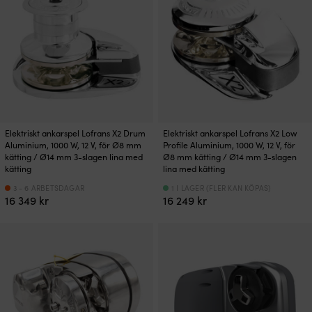
849 kr.
065 kr.
Elektriskt ankarspel Lofrans X2 Drum
Elektriskt ankarspel Lofrans X2 Low
Aluminium, 1000 W, 12 V, för Ø8 mm
Profile Aluminium, 1000 W, 12 V, för
kätting / Ø14 mm 3-slagen lina med
Ø8 mm kätting / Ø14 mm 3-slagen
kätting
lina med kätting
3 - 6 ARBETSDAGAR
1 I LAGER (FLER KAN KÖPAS)
16 349
kr
16 249
kr