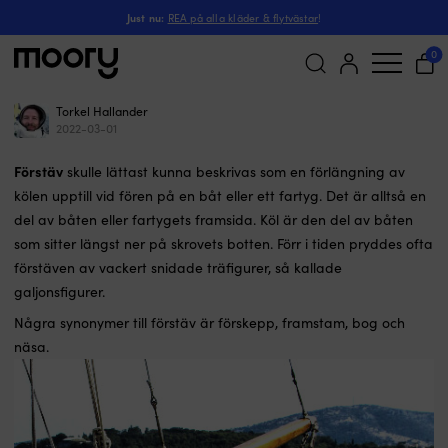
Just nu:
REA på alla kläder & flytvästar
!
Förstäv
0
Torkel Hallander
Sök
2022-03-01
efter:
Förstäv
skulle lättast kunna beskrivas som en förlängning av
kölen upptill vid fören på en båt eller ett fartyg. Det är alltså en
del av båten eller fartygets framsida. Köl är den del av båten
som sitter längst ner på skrovets botten. Förr i tiden pryddes ofta
förstäven av vackert snidade träfigurer, så kallade
galjonsfigurer.
Några synonymer till förstäv är förskepp, framstam, bog och
näsa.