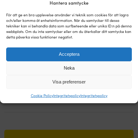
Nya sjökort 2026
Hantera samtycke
För att ge en bra upplevelse använder vi teknik som cookies för att lagra
och/eller komma åt enhetsinformation. När du samtycker till dessa
tekniker kan vi behandla data som surfbeteende eller unika ID:n på denna
BÅTFIX
webbplats. Om du inte samtycker eller om du återkallar ditt samtycke kan
detta påverka vissa funktioner negativt.
Vad är hydrogeneration?
Acceptera
BÅTFIX
Neka
MotorGuide blir Simrad och Lowrance!
Visa preferenser
Cookie Policy
Integritetspolicy
Integritetspolicy
Alla artiklar