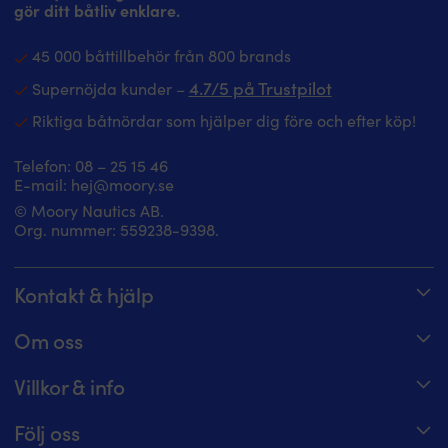
gör ditt båtliv enklare.
45 000 båttillbehör från 800 brands
4.7/5 på Trustpilot
Supernöjda kunder –
Riktiga båtnördar som hjälper dig före och efter köp!
Telefon:
08 – 25 15 46
E-mail:
hej@moory.se
© Moory Nautics AB.
Org. nummer: 5‍59238-9398.
Kontakt & hjälp
Spåra din order
Om oss
Hjälpcenter
Om Moory
Villkor & info
08 – 25 15 46 – telefontider alla dagar 8 – 20
Jobba hos oss
Prisgaranti
Maila oss på hej@moory.se
Följ oss
För båtklubbsmedlemmar