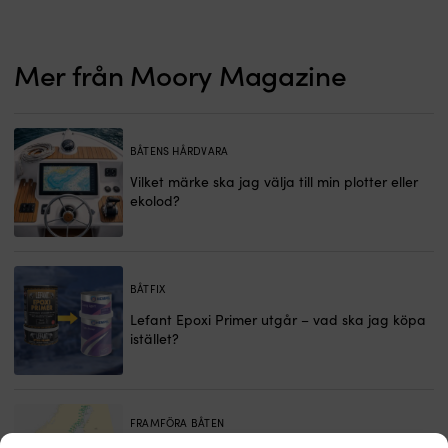
Mer från Moory Magazine
BÅTENS HÅRDVARA
Vilket märke ska jag välja till min plotter eller
ekolod?
BÅTFIX
Lefant Epoxi Primer utgår – vad ska jag köpa
istället?
FRAMFÖRA BÅTEN