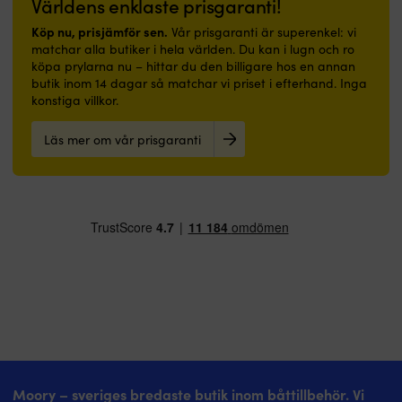
Världens enklaste prisgaranti!
Köp nu, prisjämför sen.
Vår prisgaranti är superenkel: vi
matchar alla butiker i hela världen. Du kan i lugn och ro
köpa prylarna nu – hittar du den billigare hos en annan
butik inom 14 dagar så matchar vi priset i efterhand. Inga
konstiga villkor.
Läs mer om vår prisgaranti
Moory – sveriges bredaste butik inom båttillbehör. Vi