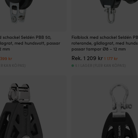
d schackel Seldén PBB 50,
Fiolblock med schackel Seldén PB
dlagrat, med hundsvott, passar
roterande, glidlagrat, med hundsv
12 mm
passar tampar Ø8 – 12 mm
Det
Det
Det
Det
Rek.
1 209
kr
399
kr
1 177
kr
ursprungliga
nuvarande
ursprungliga
nuvaran
LER KAN KÖPAS)
5 I LAGER (FLER KAN KÖPAS)
priset
priset
priset
priset
var:
är:
var:
är:
409 kr.
399 kr.
1
1
209 kr.
177 kr.