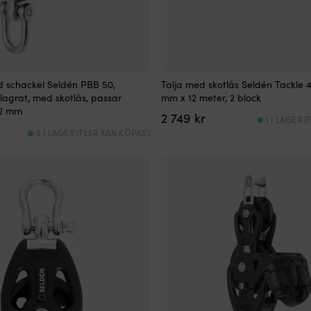
d schackel Seldén PBB 50,
Talja med skotlås Seldén Tackle 
dlagrat, med skotlås, passar
mm x 12 meter, 2 block
12 mm
2 749
kr
1 I LAGER 
9 I LAGER (FLER KAN KÖPAS)