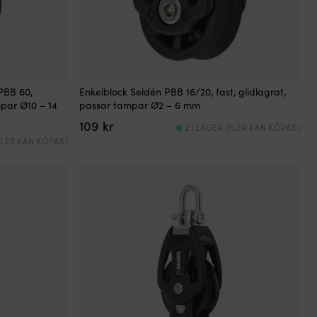
PBB 60,
Enkelblock Seldén PBB 16/20, fast, glidlagrat,
mpar Ø10 – 14
passar tampar Ø2 – 6 mm
109
kr
2 I LAGER (FLER KAN KÖPAS)
(FLER KAN KÖPAS)