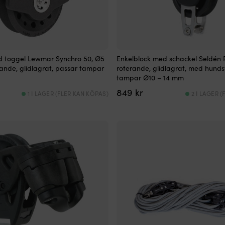
d toggel Lewmar Synchro 50, Ø5
Enkelblock med schackel Seldén 
ande, glidlagrat, passar tampar
roterande, glidlagrat, med hunds
tampar Ø10 – 14 mm
849
kr
1 I LAGER (FLER KAN KÖPAS)
2 I LAGER 