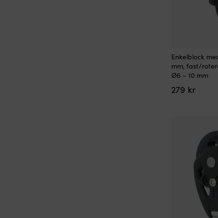
Enkelblock me
mm, fast/roter
Ø6 – 10 mm
279
kr