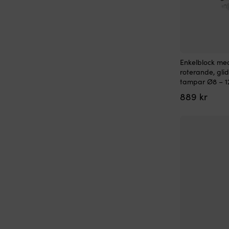
Enkelblock me
roterande, gli
tampar Ø8 – 
889
kr