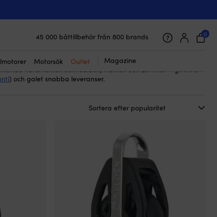
agrade
till din segelbåt och segling. Glidlagrade block används
linor ombord och är kända för sin robusta konstruktion och
0
45 000 båttillbehör från 800 brands
ster. De tillverkas bland annat med sidor av glasfiberförstärkt
Galet snabb frakt & superenkel prisgaranti
har ofta en enkel, underhållsfri design som ger lång livslängd och
Supernöjda kunder – 4.7/5 på Trustpilot
er.
Magazine
lmotorer
Motorsök
Outlet
 välkända varumärken som Seldén, Harken och Lewmar – givetvis
nti
) och galet snabba leveranser.