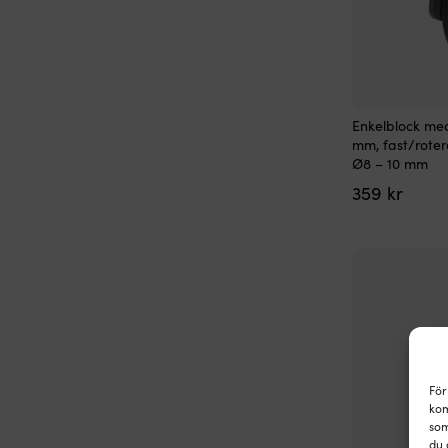
Enkelblock me
mm, fast/roter
Ø8 – 10 mm
359
kr
För
kom
som
du 