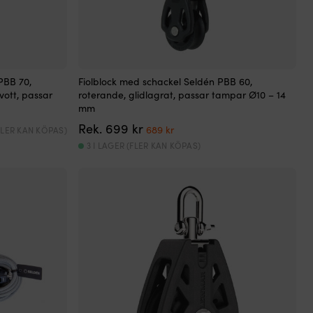
PBB 70,
Fiolblock med schackel Seldén PBB 60,
vott, passar
roterande, glidlagrat, passar tampar Ø10 – 14
mm
Det
Det
Rek.
699
kr
689
kr
(FLER KAN KÖPAS)
ursprungliga
nuvarande
3 I LAGER (FLER KAN KÖPAS)
priset
priset
var:
är:
699 kr.
689 kr.