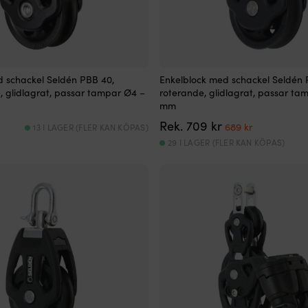
d schackel Seldén PBB 40,
Enkelblock med schackel Seldén 
, glidlagrat, passar tampar Ø4 –
roterande, glidlagrat, passar ta
mm
Det
Det
Rek.
709
kr
689
kr
13 I LAGER (FLER KAN KÖPAS)
ursprungliga
nuvarande
29 I LAGER (FLER KAN KÖPAS)
priset
priset
var:
är:
709 kr.
689 kr.