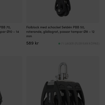
PBB 70,
Fiolblock med schackel Seldén PBB 50,
mpar Ø10 – 14
roterande, glidlagrat, passar tampar Ø8 – 12
mm
589
kr
7 I LAGER (FLER KAN KÖPAS)