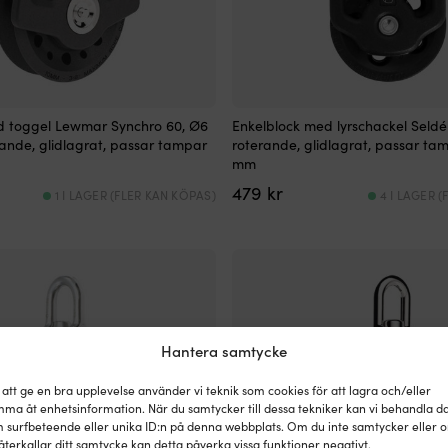
d toggel Lewmar Synchro 60, Ø6
Enkelblock med lyrschackel Seld
ande, glidlagrat, passar tampar
roterande, glidlagrat, passar ta
mm
479
kr
1 I LAGER (FLER KAN KÖPAS)
4 I LAGER 
Hantera samtycke
 att ge en bra upplevelse använder vi teknik som cookies för att lagra och/eller
ma åt enhetsinformation. När du samtycker till dessa tekniker kan vi behandla d
 surfbeteende eller unika ID:n på denna webbplats. Om du inte samtycker eller 
återkallar ditt samtycke kan detta påverka vissa funktioner negativt.