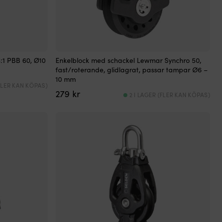
4:1 PBB 60, Ø10
Enkelblock med schackel Lewmar Synchro 50,
fast/roterande, glidlagrat, passar tampar Ø6 –
10 mm
(FLER KAN KÖPAS)
279
kr
2 I LAGER (FLER KAN KÖPAS)