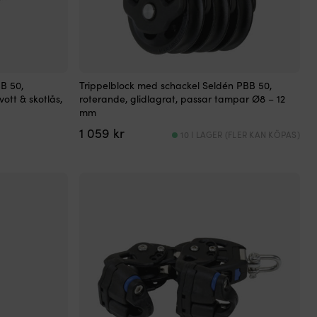
B 50,
Trippelblock med schackel Seldén PBB 50,
ott & skotlås,
roterande, glidlagrat, passar tampar Ø8 – 12
mm
1 059
kr
10 I LAGER (FLER KAN KÖPAS)
de