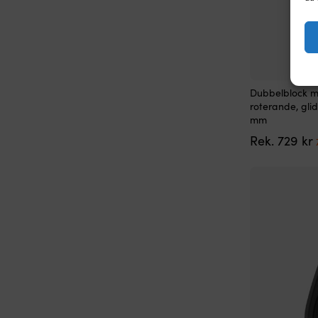
Dubbelblock m
roterande, gli
mm
Rek.
729
kr