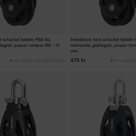
d schackel Seldén PBB 50,
Enkelblock med schackel Seldén 
dlagrat, passar tampar Ø8 – 12
roterande, glidlagrat, passar ta
mm
479
kr
40 I LAGER (FLER KAN KÖPAS)
21 I LAGER 