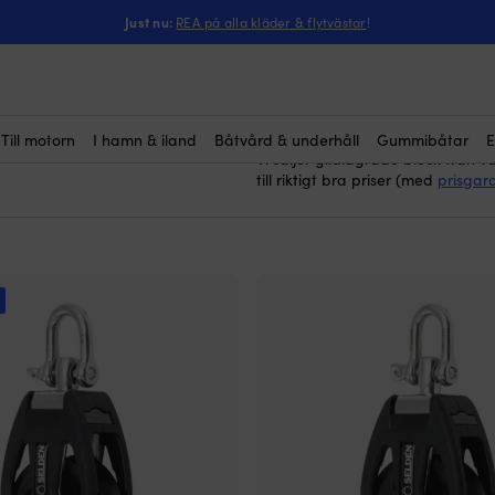
Just nu:
REA på alla kläder & flytvästar
!
glidl
Här köper du block som är
ofta för att hantera tampar och 
smidiga funktion även vid höga la
polyamid eller rostfritt stål och 
pålitlig prestanda i olika situation
Till motorn
I hamn & iland
Båtvård & underhåll
Gummibåtar
E
Vi säljer glidlagrade block från
till riktigt bra priser (med
prisgara
!