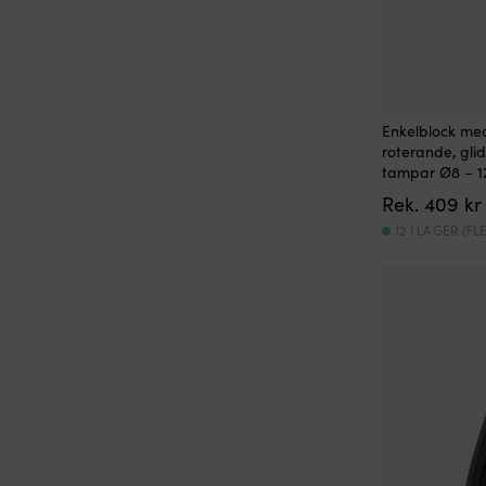
Enkelblock me
roterande, gli
tampar Ø8 – 
Rek.
409
kr
12 I LAGER (F