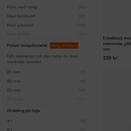
Skotlinor med block & skotlås
(6)
Fästs med tamp
(42)
(komplett storskot)
Med hundsvott
(51)
Spärrblock
(3)
Med schackel
(105)
Taljor
(2)
Med skotlås
(28)
Trippelblock
(21)
Enkelblock me
Med snabblås
(9)
roterande, gli
Passar tampdiameter
Viktig att fylla i!
mm
Fyll i diametern på den tamp du skall
339
kr
använda i blocket.
Ø1 mm
(2)
Ø2 mm
(9)
Ø3 mm
(10)
Ø4 mm
(24)
Ø5 mm
(23)
Utväxling på talja
Ø6 mm
(52)
4:1
(6)
Ø7 mm
(45)
6:1
(2)