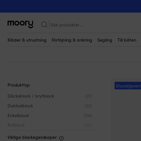
Glidlagrat
Glidlagrade block
(164)
Sök
efter:
Kläder & utrustning
Förtöjning & ankring
Segling
Till båten
Produkttyp
Storsäljaren
Däcksblock / brytblock
(21)
Dubbelblock
(22)
Enkelblock
(59)
Fiolblock
(29)
Kvadrupelblock
(1)
Viktiga blockegenskaper