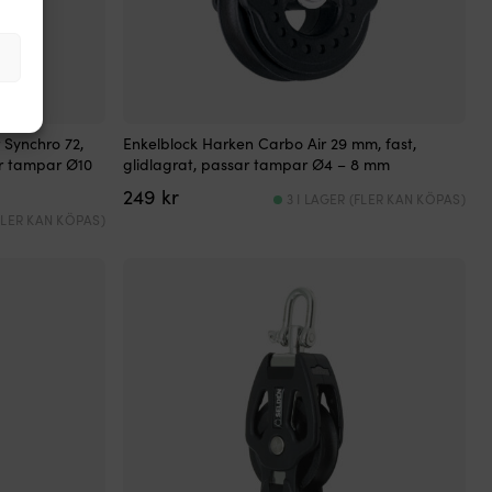
Synchro 72,
Enkelblock Harken Carbo Air 29 mm, fast,
ar tampar Ø10
glidlagrat, passar tampar Ø4 – 8 mm
249
kr
3 I LAGER (FLER KAN KÖPAS)
(FLER KAN KÖPAS)