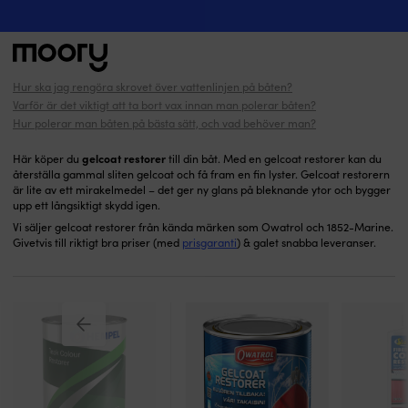
Gelcoat res
Båtvård & underhåll
-
Rengöring
-
Rengöringsmedel
-
Restorers
-
Gelcoat restorer
(5)
Hur ska jag rengöra skrovet över vattenlinjen på båten?
Sök
Varför är det viktigt att ta bort vax innan man polerar båten?
efter:
Hur polerar man båten på bästa sätt, och vad behöver man?
gelcoat restorer
Här köper du
till din båt. Med en gelcoat restorer kan du
återställa gammal sliten gelcoat och få fram en fin lyster. Gelcoat restorern
är lite av ett mirakelmedel – det ger ny glans på bleknande ytor och bygger
upp ett långsiktigt skydd igen.
Vi säljer gelcoat restorer från kända märken som Owatrol och 1852-Marine.
Givetvis till riktigt bra priser (med
prisgaranti
) & galet snabba leveranser.