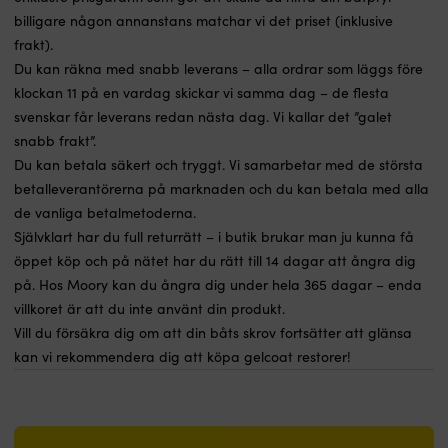
billigare någon annanstans matchar vi det priset (inklusive
frakt).
Du kan räkna med snabb leverans – alla ordrar som läggs före
klockan 11 på en vardag skickar vi samma dag – de flesta
svenskar får leverans redan nästa dag. Vi kallar det ”galet
snabb frakt”.
Du kan betala säkert och tryggt. Vi samarbetar med de största
betalleverantörerna på marknaden och du kan betala med alla
de vanliga betalmetoderna.
Självklart har du full returrätt – i butik brukar man ju kunna få
öppet köp och på nätet har du rätt till 14 dagar att ångra dig
på. Hos Moory kan du ångra dig under hela 365 dagar – enda
villkoret är att du inte använt din produkt.
Vill du försäkra dig om att din båts skrov fortsätter att glänsa
kan vi rekommendera dig att köpa gelcoat restorer!