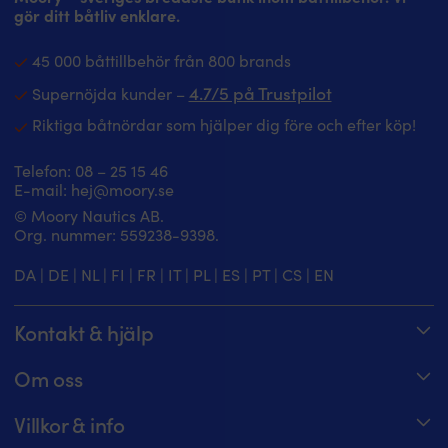
gör ditt båtliv enklare.
45 000 båttillbehör från 800 brands
4.7/5 på Trustpilot
Supernöjda kunder –
Riktiga båtnördar som hjälper dig före och efter köp!
Telefon:
08 – 25 15 46
E-mail:
hej@moory.se
© Moory Nautics AB.
Org. nummer: 5‍59238-9398.
DA
|
DE
|
NL
|
FI
|
FR
|
IT
|
PL
|
ES
|
PT
|
CS
|
EN
Kontakt & hjälp
Spåra din order
Om oss
Hjälpcenter
Om Moory
Villkor & info
08 – 25 15 46 – telefontider alla dagar 8 – 20
Jobba hos oss