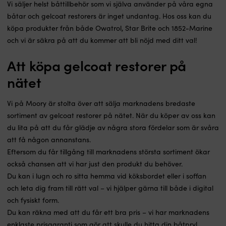
Vi säljer helst båttillbehör som vi själva använder på våra egna
båtar och gelcoat restorers är inget undantag. Hos oss kan du
köpa produkter från både Owatrol, Star Brite och 1852-Marine
och vi är säkra på att du kommer att bli nöjd med ditt val!
Att köpa gelcoat restorer på
nätet
Vi på Moory är stolta över att sälja marknadens bredaste
sortiment av gelcoat restorer på nätet. När du köper av oss kan
du lita på att du får glädje av några stora fördelar som är svåra
att få någon annanstans.
Eftersom du får tillgång till marknadens största sortiment ökar
också chansen att vi har just den produkt du behöver.
Du kan i lugn och ro sitta hemma vid köksbordet eller i soffan
och leta dig fram till rätt val – vi hjälper gärna till både i digital
och fysiskt form.
Du kan räkna med att du får ett bra pris – vi har marknadens
enklaste prisgaranti som gör att skulle du hitta din båtpryl