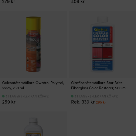
279
kr
409
kr
Gelcoatåterställare Owatrol Polytrol,
Glasfiberåterställare Star Brite
spray, 250 ml
Fiberglass Color Restorer, 500 ml
2 I LAGER (FLER KAN KÖPAS)
2 I LAGER (FLER KAN KÖPAS)
Det
Det
259
kr
Rek.
339
kr
295
kr
ursprungliga
nuvarande
priset
priset
var:
är:
339 kr.
295 kr.