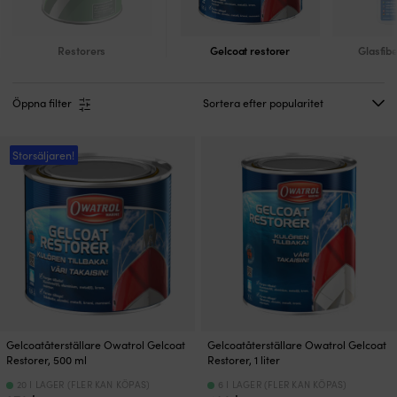
Restorers
Gelcoat restorer
Glasfibe
Öppna filter
Storsäljaren!
Gelcoatåterställare Owatrol Gelcoat
Gelcoatåterställare Owatrol Gelcoat
Restorer, 500 ml
Restorer, 1 liter
20 I LAGER (FLER KAN KÖPAS)
6 I LAGER (FLER KAN KÖPAS)