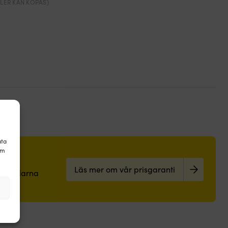
(FLER KAN KÖPAS)
ata
om
Läs mer om vår prisgaranti
pa prylarna