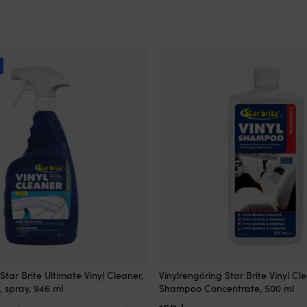
!
Star Brite Ultimate Vinyl Cleaner,
Vinylrengöring Star Brite Vinyl Cl
 spray, 946 ml
Shampoo Concentrate, 500 ml
Det
Det