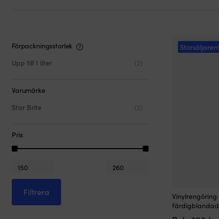
Förpackningsstorlek
Storsäljaren
Upp till 1 liter
(2)
Varumärke
Star Brite
(2)
Pris
Min
Max
pris
pris
Filtrera
Vinylrengöring 
färdigblandad,