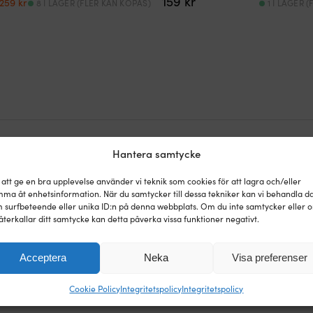
159
kr
259
kr
8 I LAGER (FLER KAN KÖPAS)
1 I LAGER 
ursprungliga
nuvarande
priset
priset
var:
är:
299 kr.
259 kr.
Hantera samtycke
 att ge en bra upplevelse använder vi teknik som cookies för att lagra och/eller
ma åt enhetsinformation. När du samtycker till dessa tekniker kan vi behandla d
 surfbeteende eller unika ID:n på denna webbplats. Om du inte samtycker eller 
återkallar ditt samtycke kan detta påverka vissa funktioner negativt.
i matchar alla butiker i hela världen. Du kan i lugn och ro kö
dagar så matchar vi priset i efterhand. Inga konstiga villkor.
Acceptera
Neka
Visa preferenser
Cookie Policy
Integritetspolicy
Integritetspolicy