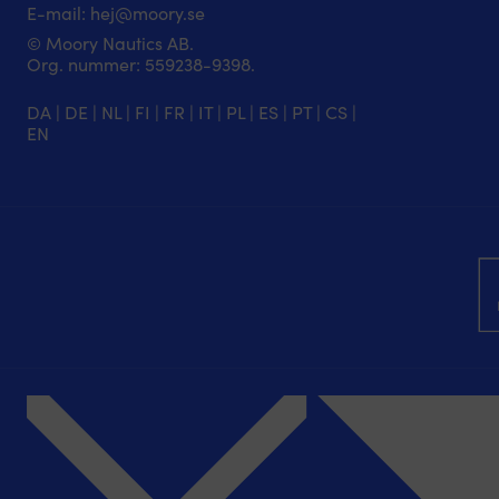
E-mail:
hej@moory.se
© Moory Nautics AB.
Org. nummer: 5‍59238-9398.
DA
|
DE
|
NL
|
FI
|
FR
|
IT
|
PL
|
ES
|
PT
|
CS
|
EN