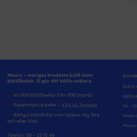
Moory – sveriges bredaste butik inom
Kontak
båttillbehör. Vi gör ditt båtliv enklare.
Spåra 
45 000 båttillbehör från 800 brands
Hjälpc
Supernöjda kunder –
4.7/5 på Trustpilot
08 – 25
Riktiga båtnördar som hjälper dig före
Maila 
och efter köp!
Moory-
Telefon:
08 – 25 15 46