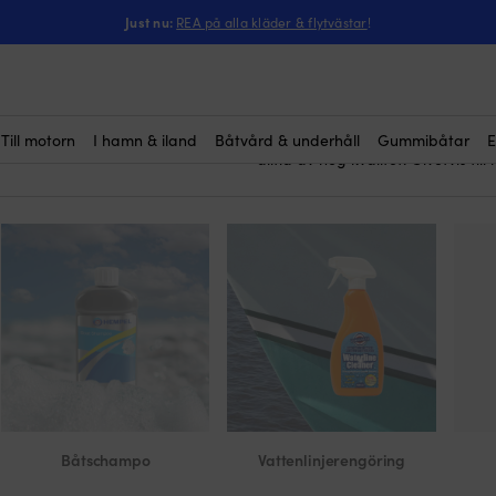
gummirengöring
Just nu:
REA på alla kläder & flytvästar
!
ng
vinyl- & gummiren
Här köper du
(2)
är medel som är speciellt lämpad
känsliga för alltför kraftfulla tvä
bra resultat.
Vi säljer vinyl- & gummirengöri
Till motorn
I hamn & iland
Båtvård & underhåll
Gummibåtar
E
alltid av hög kvalitet. Givetvis til
Båtschampo
Vattenlinjerengöring