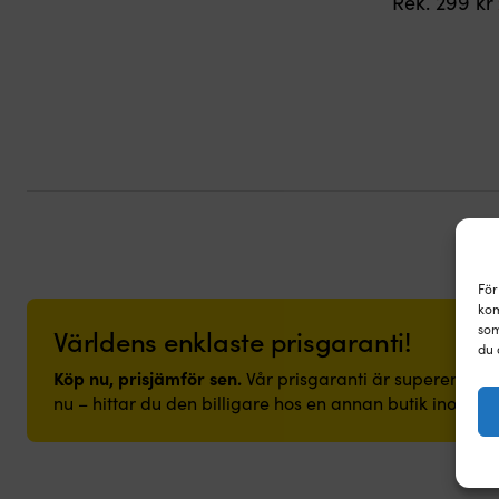
Rek.
299
kr
För
kom
som
Världens enklaste prisgaranti!
du 
Köp nu, prisjämför sen.
Vår prisgaranti är superenkel: v
nu – hittar du den billigare hos en annan butik inom 14 