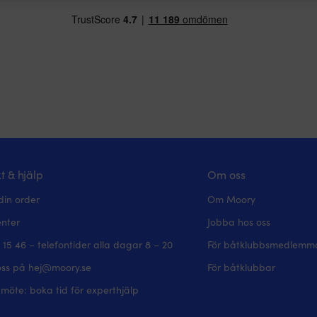
t & hjälp
Om oss
din order
Om Moory
enter
Jobba hos oss
 15 46 – telefontider alla dagar 8 – 20
För båtklubbsmedlemm
oss på hej@moory.se
För båtklubbar
möte: boka tid för experthjälp