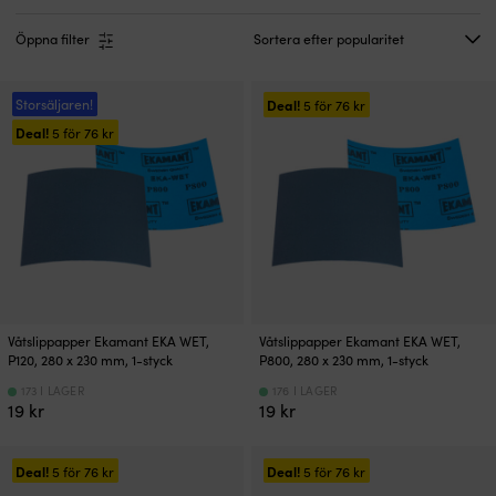
Öppna filter
Storsäljaren!
Deal!
5 för
76
kr
Deal!
5 för
76
kr
Våtslippapper Ekamant EKA WET,
Våtslippapper Ekamant EKA WET,
P120, 280 x 230 mm, 1-styck
P800, 280 x 230 mm, 1-styck
173 I LAGER
176 I LAGER
19
kr
19
kr
Deal!
Deal!
5 för
76
kr
5 för
76
kr