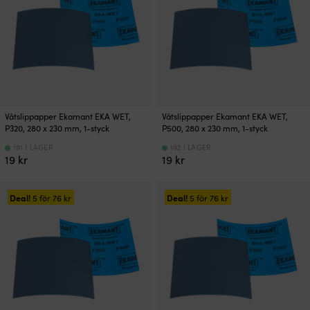
Våtslippapper Ekamant EKA WET,
Våtslippapper Ekamant EKA WET,
P320, 280 x 230 mm, 1-styck
P500, 280 x 230 mm, 1-styck
191 I LAGER
192 I LAGER
19
kr
19
kr
Deal!
Deal!
5 för
76
kr
5 för
76
kr