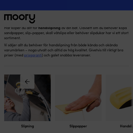
Handslipning
Båtvård & underhåll
-
Slipning
-
Handslipning
(74)
handslipning
Här köper du allt för
av din båt. Oavsett om du behöver köpa
sandpapper, slip-papper, skall våtslipa eller behöver slipdukar har vi ett stort
Sök
sortiment.
efter:
Vi säljer allt du behöver för handslipning från både kända och okända
varumärken – noga utvalt och alltid av hög kvalitet. Givetvis till riktigt bra
priser (med
prisgaranti
) och galet snabba leveranser.
Slipning
Slippapper
Handsli