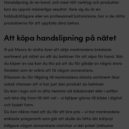
Handslipning är en konst, och med rätt verktyg och produkter
kan du uppnå mästerliga resultat. Vare sig du är en
hobbybåtägare eller en professionell båtsnickare, har vi de rätta
produkterna för att uppfylla dina behov.
Att köpa handslipning på nätet
Vi på Moory är stolta över att sälja marknadens bredaste
sortiment på nätet av allt du behöver för att slipa för hand. När
du köper av oss kan du lita på att du får glädje av några stora
fördelar som är svåra att få någon annanstans.
Eftersom du får tillgång till marknadens största sortiment ökar
också chansen att vi har just den produkt du behöver.
Du kan i lugn och ro sitta hemma vid köksbordet eller i soffan
och leta dig fram till rätt val – vi hjälper gärna till både i digital
och fysiskt form.
Du kan räkna med att du får ett bra pris – vi har marknadens
enklaste prisgaranti som gör att skulle du hitta din båtpryl
billigare någon annanstans matchar vi det priset (inklusive