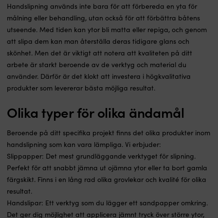
Handslipning används inte bara för att förbereda en yta för
målning eller behandling, utan också för att förbättra båtens
utseende. Med tiden kan ytor bli matta eller repiga, och genom
att slipa dem kan man återställa deras tidigare glans och
skönhet. Men det är viktigt att notera att kvaliteten på ditt
arbete är starkt beroende av de verktyg och material du
använder. Därför är det klokt att investera i högkvalitativa
produkter som levererar bästa möjliga resultat.
Olika typer för olika ändamål
Beroende på ditt specifika projekt finns det olika produkter inom
handslipning som kan vara lämpliga. Vi erbjuder:
Slippapper: Det mest grundläggande verktyget för slipning.
Perfekt för att snabbt jämna ut ojämna ytor eller ta bort gamla
färgskikt. Finns i en lång rad olika grovlekar och kvalité för olika
resultat.
Handslipar: Ett verktyg som du lägger ett sandpapper omkring.
Det ger dig möjlighet att applicera jämnt tryck över större ytor,