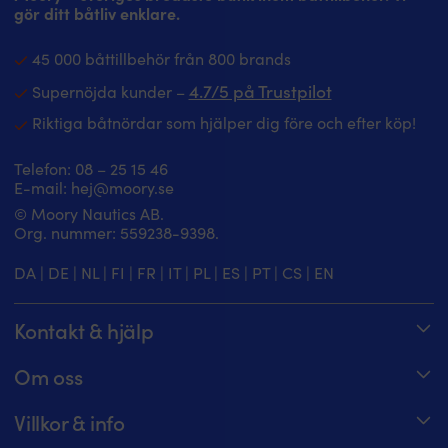
gör ditt båtliv enklare.
45 000 båttillbehör från 800 brands
4.7/5 på Trustpilot
Supernöjda kunder –
Riktiga båtnördar som hjälper dig före och efter köp!
Telefon:
08 – 25 15 46
E-mail:
hej@moory.se
© Moory Nautics AB.
Org. nummer: 5‍59238-9398.
DA
|
DE
|
NL
|
FI
|
FR
|
IT
|
PL
|
ES
|
PT
|
CS
|
EN
Kontakt & hjälp
Spåra din order
Om oss
Hjälpcenter
Om Moory
Villkor & info
08 – 25 15 46 – telefontider alla dagar 8 – 20
Jobba hos oss