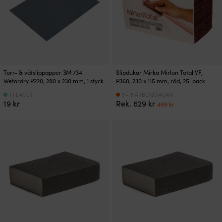
Torr- & våtslippapper 3M 734
Slipdukar Mirka Mirlon Total VF,
Wetordry P220, 280 x 230 mm, 1 styck
P360, 230 x 115 mm, röd, 25-pack
1 I LAGER
3 - 6 ARBETSDAGAR
Det
Det
19
kr
Rek.
629
kr
469
kr
ursprungliga
nuvarande
priset
priset
var:
är:
629 kr.
469 kr.