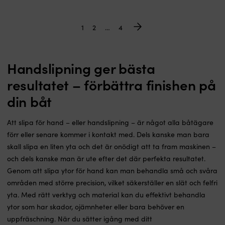
priset
priset
priset
priset
var:
är:
var:
är:
139 kr.
109 kr.
139 kr.
109 kr.
1
2
…
4
Handslipning ger bästa
resultatet – förbättra finishen på
din båt
Att slipa för hand – eller handslipning – är något alla båtägare
förr eller senare kommer i kontakt med. Dels kanske man bara
skall slipa en liten yta och det är onödigt att ta fram maskinen –
och dels kanske man är ute efter det där perfekta resultatet.
Genom att slipa ytor för hand kan man behandla små och svåra
områden med större precision, vilket säkerställer en slät och felfri
yta. Med rätt verktyg och material kan du effektivt behandla
ytor som har skador, ojämnheter eller bara behöver en
uppfräschning. När du sätter igång med ditt