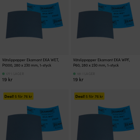
Våtslippapper Ekamant EKA WET,
Våtslippapper Ekamant EKA WPF,
P1000, 280 x 230 mm, 1-styck
P60, 280 x 230 mm, 1-styck
177 I LAGER
181 I LAGER
19
kr
19
kr
Deal!
Deal!
5 för
76
kr
5 för
76
kr