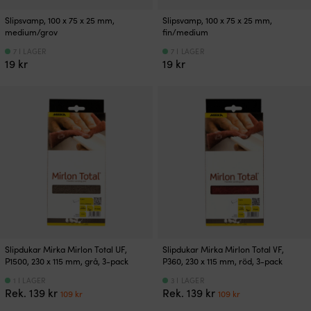
Slipsvamp, 100 x 75 x 25 mm,
Slipsvamp, 100 x 75 x 25 mm,
medium/grov
fin/medium
7 I LAGER
7 I LAGER
19
kr
19
kr
Slipdukar Mirka Mirlon Total UF,
Slipdukar Mirka Mirlon Total VF,
P1500, 230 x 115 mm, grå, 3-pack
P360, 230 x 115 mm, röd, 3-pack
1 I LAGER
3 I LAGER
Det
Det
Det
Det
Rek.
139
kr
Rek.
139
kr
109
kr
109
kr
ursprungliga
nuvarande
ursprungliga
nuvarande