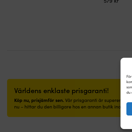
579
kr
För
kom
som
Världens enklaste prisgaranti!
du 
Köp nu, prisjämför sen.
Vår prisgaranti är superenkel: v
nu – hittar du den billigare hos en annan butik inom 14 