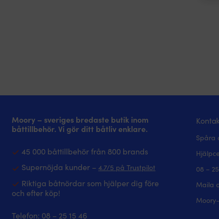
Moory – sveriges bredaste butik inom
Kontak
båttillbehör. Vi gör ditt båtliv enklare.
Spåra 
45 000 båttillbehör från 800 brands
Hjälpc
Supernöjda kunder –
4.7/5 på Trustpilot
08 – 25
Riktiga båtnördar som hjälper dig före
Maila 
och efter köp!
Moory-
Telefon:
08 – 25 15 46