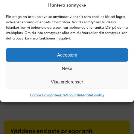
169 kr.
Hantera samtycke
För att ge en bra upplevelse använder vi teknik som cookies för att lagra
och/eller komma åt enhetsinformation. När du samtycker till dessa
tekniker kan vi behandla data som surfbeteende eller unika ID:n på denna
webbplats. Om du inte samtycker eller om du återkallar ditt samtycke kan
detta påverka vissa funktioner negativt.
Acceptera
Ankarband / ankarlina till
Ankarband / ankarlina till
ankarbandsrulle Ankarolina (56
ankarbandsrulle (30 meter x 30 mm)
Neka
meter x 35 mm)
3 - 6 ARBETSDAGAR
Det
Det
Rek.
759
kr
3 I LAGER
379
kr
Visa preferenser
1 679
kr
ursprungliga
nuvarande
priset
priset
Cookie Policy
Integritetspolicy
Integritetspolicy
var:
är:
759 kr.
379 kr.
Världens enklaste prisgaranti!