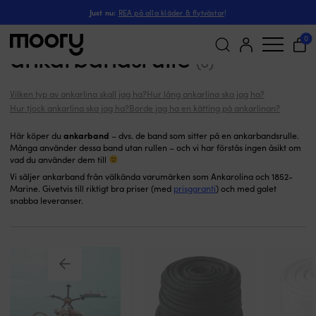
Ankarband
Förtöjning & ankring
-
Ankarlinor
-
Just nu:
REA på alla kläder & flytvästar
!
Ankarband / ankarlinor till
0
ankarbandsrulle
(6)
Sök
efter:
Vilken typ av ankarlina skall jag ha?
Hur lång ankarlina ska jag ha?
Hur tjock ankarlina ska jag ha?
Borde jag ha en kätting på ankarlinan?
ankarband
Här köper du
– dvs. de band som sitter på en ankarbandsrulle.
Många använder dessa band utan rullen – och vi har förstås ingen åsikt om
vad du använder dem till
Vi säljer ankarband från välkända varumärken som Ankarolina och 1852-
Marine. Givetvis till riktigt bra priser (med
prisgaranti
) och med galet
snabba leveranser.