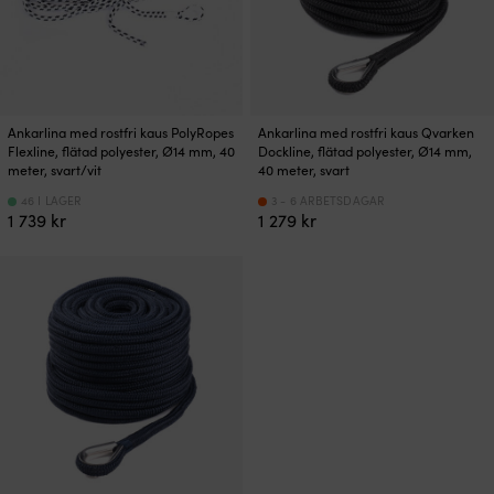
Ankarlina med rostfri kaus PolyRopes
Ankarlina med rostfri kaus Qvarken
Flexline, flätad polyester, Ø14 mm, 40
Dockline, flätad polyester, Ø14 mm,
meter, svart/vit
40 meter, svart
46 I LAGER
3 - 6 ARBETSDAGAR
1 739
kr
1 279
kr