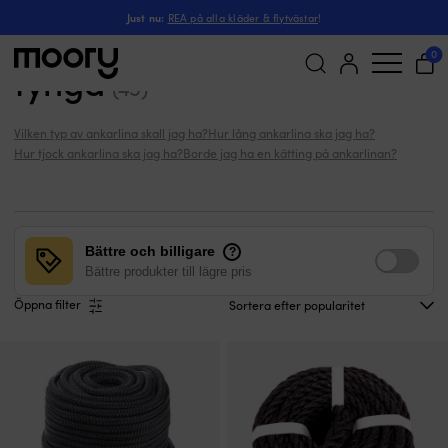
Sida 2
Förtöjning & ankring
-
Ankarlinor
-
Ankarlinor utan tyngd
-
Just nu:
REA på alla kläder & flytvästar
!
Sida 2 - Ankarlinor utan
0
tyngd
(45)
Sök
efter:
Vilken typ av ankarlina skall jag ha?
Hur lång ankarlina ska jag ha?
Hur tjock ankarlina ska jag ha?
Borde jag ha en kätting på ankarlinan?
Bättre och billigare
?
Bättre produkter till lägre pris
Öppna filter