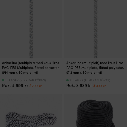
var:
är:
6
4
099 kr.
919 kr.
Ankarlina (multiplait) med kaus Liros
Ankarlina (multiplait) med kaus Liros
PAC-PES Multiplate, flätad polyester,
PAC-PES Multiplate, flätad polyester,
Ø14 mm x 50 meter, vit
Ø12 mm x 50 meter, vit
1 I LAGER (FLER KAN KÖPAS)
1 I LAGER (FLER KAN KÖPAS)
Det
Det
Det
Det
Rek.
4 699
kr
Rek.
3 839
kr
3 799
kr
3 099
kr
ursprungliga
nuvarande
ursprungliga
nuvarand
priset
priset
priset
priset
var:
är:
var:
är:
4
3
3
3
699 kr.
799 kr.
839 kr.
099 kr.