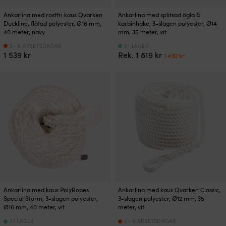
Ankarlina med rostfri kaus Qvarken
Ankarlina med splitsad ögla &
Dockline, flätad polyester, Ø16 mm,
karbinhake, 3-slagen polyester, Ø14
40 meter, navy
mm, 35 meter, vit
3 - 6 ARBETSDAGAR
3 I LAGER
Det
Det
1 539
kr
Rek.
1 819
kr
1 430
kr
ursprungliga
nuvarande
priset
priset
var:
är:
1
1
819 kr.
430 kr.
Ankarlina med kaus PolyRopes
Ankarlina med kaus Qvarken Classic,
Special Storm, 3-slagen polyester,
3-slagen polyester, Ø12 mm, 35
Ø16 mm, 40 meter, vit
meter, vit
2 I LAGER
3 - 6 ARBETSDAGAR