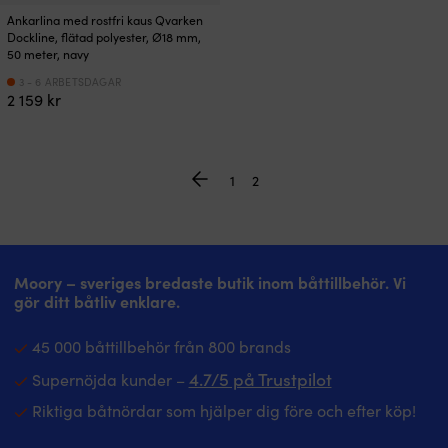
Ankarlina med rostfri kaus Qvarken
Dockline, flätad polyester, Ø18 mm,
50 meter, navy
3 - 6 ARBETSDAGAR
2 159
kr
1
2
Moory – sveriges bredaste butik inom båttillbehör. Vi
gör ditt båtliv enklare.
45 000 båttillbehör från 800 brands
4.7/5 på Trustpilot
Supernöjda kunder –
Riktiga båtnördar som hjälper dig före och efter köp!