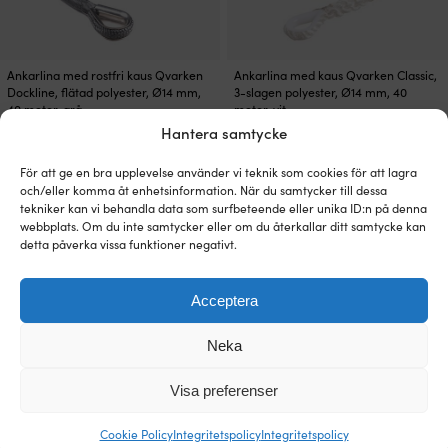
Ankarlina med rostfri kaus Qvarken
Ankarlina med kaus Qvarken Classic,
Dockline, flätad polyester, Ø14 mm,
3-slagen polyester, Ø14 mm, 40
40 meter, grå
meter, vit
Hantera samtycke
3 - 6 ARBETSDAGAR
3 - 6 ARBETSDAGAR
1 279
kr
899
kr
För att ge en bra upplevelse använder vi teknik som cookies för att lagra
och/eller komma åt enhetsinformation. När du samtycker till dessa
tekniker kan vi behandla data som surfbeteende eller unika ID:n på denna
webbplats. Om du inte samtycker eller om du återkallar ditt samtycke kan
detta påverka vissa funktioner negativt.
Acceptera
Neka
Visa preferenser
Ankarlina med rostfri kaus Qvarken
Ankarlina med rostfri kaus Qvarken
Cookie Policy
Integritetspolicy
Integritetspolicy
Dockline, flätad polyester, Ø14 mm,
Dockline, flätad polyester, Ø14 mm,