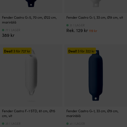
Fender Castro G-5, 70 cm, Ø22 cm,
Fender Castro G-1, 33 cm, Ø9 cm, vit
marinblå
31 I LAGER
Det
Det
Rek.
129
kr
77 I LAGER
119
kr
389
kr
ursprungliga
nuvarande
priset
priset
var:
är:
129 kr.
119 kr.
Deal!
Deal!
3 för
727
kr
3 för
322
kr
Fender Castro F-1 STD, 61 cm, Ø15
Fender Castro G-1, 33 cm, Ø9 cm,
cm, vit
marinblå
25 I LAGER
41 I LAGER