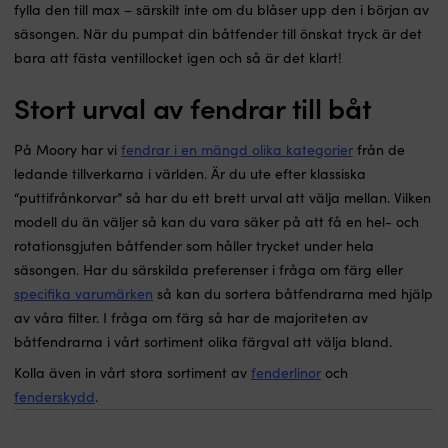
fylla den till max – särskilt inte om du blåser upp den i början av
säsongen. När du pumpat din båtfender till önskat tryck är det
bara att fästa ventillocket igen och så är det klart!
Stort urval av fendrar till båt
På Moory har vi
fendrar i en mängd olika kategorier
från de
ledande tillverkarna i världen. Är du ute efter klassiska
“puttifrånkorvar” så har du ett brett urval att välja mellan. Vilken
modell du än väljer så kan du vara säker på att få en hel- och
rotationsgjuten båtfender som håller trycket under hela
säsongen. Har du särskilda preferenser i fråga om färg eller
specifika varumärken
så kan du sortera båtfendrarna med hjälp
av våra filter. I fråga om färg så har de majoriteten av
båtfendrarna i vårt sortiment olika färgval att välja bland.
Kolla även in vårt stora sortiment av
fenderlinor
och
fenderskydd
.