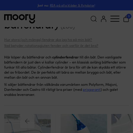
Cylinderfendrar
Förtöjning & ankring
-
Fendrar
-
Just nu:
REA på alla kläder & flytvästar
!
Cylinderfendrar (klassiska
0
båtfendrar)
(286)
Sök
efter:
Hur stora (och många) fendrar ska jag ha på min båt?
Vad betyder rotationsgjuten fender och varför är det bra?
cylinderfendrar
Här köper du båtfendrar och
till din båt. Den vanligaste
båtfendern är just den vi kallar cylinder – en klassisk avlång båtfender som
funkar till alla båtar. Cylinderfendrar är bra för att de kan skydda ett större
del av fribordet. De är perfekta att bära av mellan brygga och båt, eller
mellan din båt och en annan båt.
Vi säljer båtfendrar från välkända varumärken som Polyform, Majoni,
Danfender och Castro till riktigt bra priser (med
prisgaranti
) och galet
snabba leveranser.