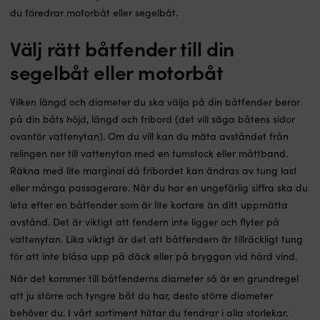
du föredrar motorbåt eller segelbåt.
Välj rätt båtfender till din
segelbåt eller motorbåt
Vilken längd och diameter du ska välja på din båtfender beror
på din båts höjd, längd och fribord (det vill säga båtens sidor
ovanför vattenytan). Om du vill kan du mäta avståndet från
relingen ner till vattenytan med en tumstock eller måttband.
Räkna med lite marginal då fribordet kan ändras av tung last
eller många passagerare. När du har en ungefärlig siffra ska du
leta efter en båtfender som är lite kortare än ditt uppmätta
avstånd. Det är viktigt att fendern inte ligger och flyter på
vattenytan. Lika viktigt är det att båtfendern är tillräckligt tung
för att inte blåsa upp på däck eller på bryggan vid hård vind.
När det kommer till båtfenderns diameter så är en grundregel
att ju större och tyngre båt du har, desto större diameter
behöver du. I vårt sortiment hittar du fendrar i alla storlekar.