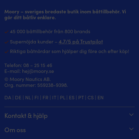
Moory – sveriges bredaste butik inom båttillbehör. Vi
gör ditt båtliv enklare.
45 000 båttillbehör från 800 brands
4.7/5 på Trustpilot
Supernöjda kunder –
Riktiga båtnördar som hjälper dig före och efter köp!
Telefon:
08 – 25 15 46
E-mail:
hej@moory.se
© Moory Nautics AB.
Org. nummer: 5‍59238-9398.
DA
|
DE
|
NL
|
FI
|
FR
|
IT
|
PL
|
ES
|
PT
|
CS
|
EN
Kontakt & hjälp
Spåra din order
Om oss
Hjälpcenter