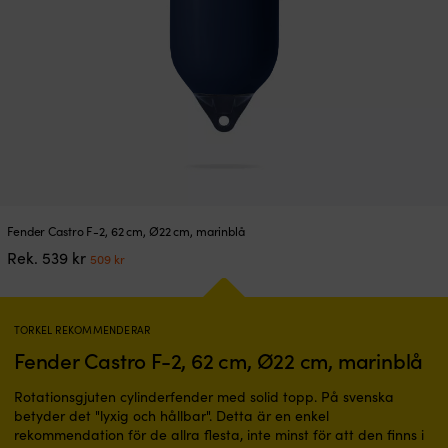
Fender Castro F-2, 62 cm, Ø22 cm, marinblå
Det
Det
Rek.
539
kr
509
kr
ursprungliga
nuvarande
priset
priset
var:
är:
539 kr.
509 kr.
TORKEL REKOMMENDERAR
Fender Castro F-2, 62 cm, Ø22 cm, marinblå
Rotationsgjuten cylinderfender med solid topp. På svenska
betyder det "lyxig och hållbar". Detta är en enkel
rekommendation för de allra flesta, inte minst för att den finns i