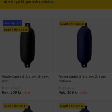
så många färger och storlekar...
Storsäljaren!
Deal!
3 för
484
kr
Deal!
3 för
484
kr
Fender Castro G-3, 51 cm, Ø14 cm,
Fender Castro G-3, 51 cm, Ø14 cm,
svart
marinblå
239 I LAGER
25 I LAGER
Det
Det
Det
Det
Rek.
209
kr
Rek.
209
kr
179
kr
179
kr
ursprungliga
nuvarande
ursprungliga
nuvarande
priset
priset
priset
priset
var:
är:
var:
är:
Deal!
Deal!
3 för
727
kr
3 för
727
kr
209 kr.
179 kr.
209 kr.
179 kr.