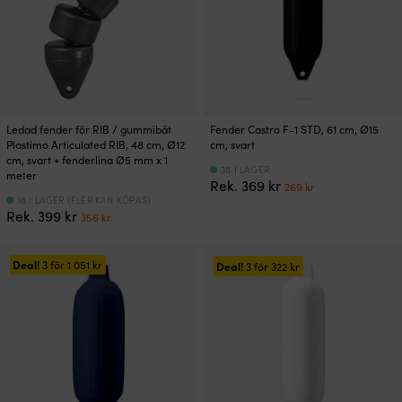
Ledad fender för RIB / gummibåt
Fender Castro F-1 STD, 61 cm, Ø15
Plastimo Articulated RIB, 48 cm, Ø12
cm, svart
cm, svart + fenderlina Ø5 mm x 1
38 I LAGER
meter
Det
Det
Rek.
369
kr
269
kr
ursprungliga
nuvarande
18 I LAGER (FLER KAN KÖPAS)
Det
Det
Rek.
399
kr
priset
priset
356
kr
ursprungliga
nuvarande
var:
är:
priset
priset
369 kr.
269 kr.
var:
är:
Deal!
3 för
1 051
kr
Deal!
3 för
322
kr
399 kr.
356 kr.