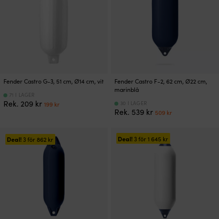
Fender Castro G-3, 51 cm, Ø14 cm, vit
Fender Castro F-2, 62 cm, Ø22 cm,
marinblå
71 I LAGER
Det
Det
Rek.
209
kr
30 I LAGER
199
kr
Det
Det
ursprungliga
nuvarande
Rek.
539
kr
509
kr
ursprungliga
nuvarande
priset
priset
priset
priset
var:
är:
var:
är:
Deal!
209 kr.
199 kr.
3 för
1 645
kr
Deal!
3 för
862
kr
539 kr.
509 kr.