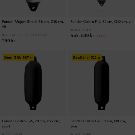
Fender Majoni Star 2, 58 cm, Ø15 cm,
Fender Castro F-2, 62 cm, Ø22 cm, vit
vit
46 I LAGER
Det
Det
Rek.
539
kr
9 I LAGER (FLER KAN KÖPAS)
509
kr
259
kr
ursprungliga
nuvarande
priset
priset
var:
är:
539 kr.
509 kr.
Deal!
Deal!
3 för
997
kr
3 för
322
kr
Fender Castro G-5, 70 cm, Ø22 cm,
Fender Castro G-1, 33 cm, Ø9 cm,
svart
svart
55 I LAGER
40 I LAGER