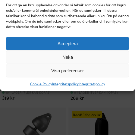
För att ge en bra upplevelse använder vi teknik som cookies för att lagra
och/eller komma åt enhetsinformation. När du samtycker till dessa
tekniker kan vi behandla data som surfbeteende eller unika ID:n på denna
webbplats. Om du inte samtycker eller om du återkallar ditt samtycke kan
detta påverka vissa funktioner negativt.
Acceptera
Neka
Visa preferenser
Fender Polyform F01L, 56 cm, Ø13
Fender Polyform G3, 51.5 cm, Ø14.5
Cookie Policy
Integritetspolicy
Integritetspolicy
cm, grå med svart topp
cm, svart
19 I LAGER (FLER KAN KÖPAS)
5 I LAGER (FLER KAN KÖPAS)
319
kr
269
kr
Deal!
3 för
727
kr