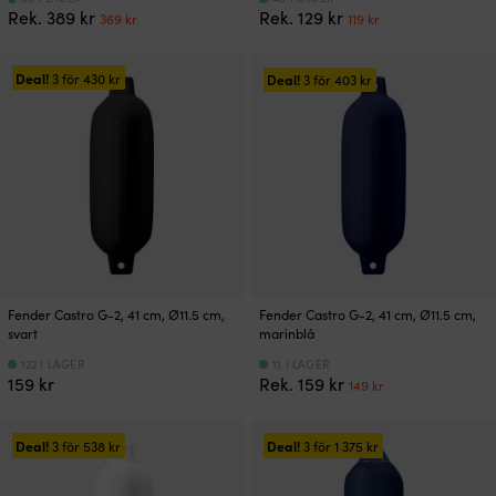
Det
Det
Det
Det
Rek.
389
kr
Rek.
129
kr
369
kr
119
kr
ursprungliga
nuvarande
ursprungliga
nuvarande
priset
priset
priset
priset
var:
är:
var:
är:
Deal!
3 för
430
kr
Deal!
3 för
403
kr
389 kr.
369 kr.
129 kr.
119 kr.
Fender Castro G-2, 41 cm, Ø11.5 cm,
Fender Castro G-2, 41 cm, Ø11.5 cm,
svart
marinblå
122 I LAGER
11 I LAGER
Det
Det
159
kr
Rek.
159
kr
149
kr
ursprungliga
nuvarande
priset
priset
var:
är:
Deal!
Deal!
3 för
538
kr
3 för
1 375
kr
159 kr.
149 kr.