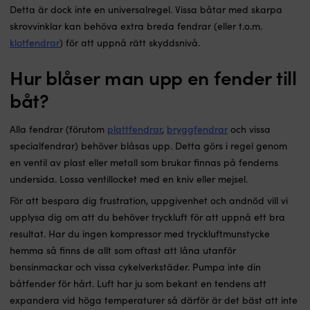
Detta är dock inte en universalregel. Vissa båtar med skarpa
skrovvinklar kan behöva extra breda fendrar (eller t.o.m.
klotfendrar
) för att uppnå rätt skyddsnivå.
Hur blåser man upp en fender till
båt?
Alla fendrar (förutom
plattfendrar
,
bryggfendrar
och vissa
specialfendrar) behöver blåsas upp. Detta görs i regel genom
en ventil av plast eller metall som brukar finnas på fenderns
undersida. Lossa ventillocket med en kniv eller mejsel.
För att bespara dig frustration, uppgivenhet och andnöd vill vi
upplysa dig om att du behöver tryckluft för att uppnå ett bra
resultat. Har du ingen kompressor med tryckluftmunstycke
hemma så finns de allt som oftast att låna utanför
bensinmackar och vissa cykelverkstäder. Pumpa inte din
båtfender för hårt. Luft har ju som bekant en tendens att
expandera vid höga temperaturer så därför är det bäst att inte