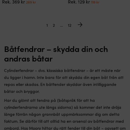
Det
Det
Det
Det
Rek.
369
kr
Rek.
129
kr
269
kr
119
kr
ursprungliga
nuvarande
ursprungliga
nuvarande
priset
priset
priset
priset
var:
är:
var:
är:
369 kr.
269 kr.
129 kr.
119 kr.
1
2
…
12
Båtfendrar – skydda din och
andras båtar
Cylinderfendrar – dvs. klassiska båtfendrar – är ett måste när
du ligger i hamn. Inte bara för att skydda din egen båt från att
repas eller skadas. En båtfender skyddar även intilliggande
båtar och bryggor.
Har du glömt att fendra på (båtspråk för att ha
cylinderfendrarna ute längs sidorna) så kommer det inte dröja
länge förrän någon grannbåt uppmärksammar dig om detta
faktum. Se därför till att alltid ha en arsenal av båtfendrar med
ombord. Hos Moory hittar du rätt fender till din båt – oavsett om