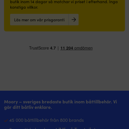
butik inom 14 dagar så matchar vi priset i efterhand. Inga
konstiga villkor.
Läs mer om vår prisgaranti
Moory – sveriges bredaste butik inom båttillbehör. Vi
gör ditt båtliv enklare.
45 000 båttillbehör från 800 brands