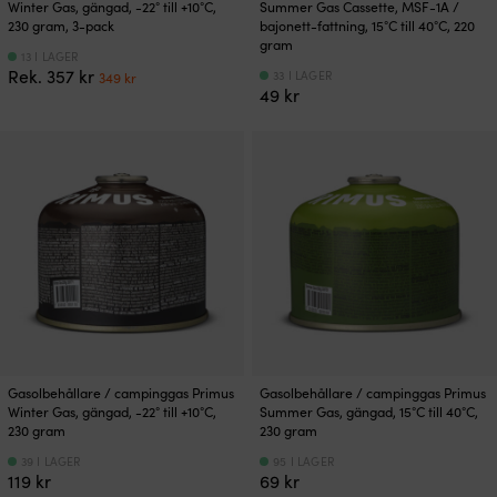
Winter Gas, gängad, -22° till +10°C,
Summer Gas Cassette, MSF-1A /
230 gram, 3-pack
bajonett-fattning, 15°C till 40°C, 220
gram
13 I LAGER
Det
Det
Rek.
357
kr
33 I LAGER
349
kr
ursprungliga
nuvarande
49
kr
priset
priset
var:
är:
357 kr.
349 kr.
Gasolbehållare / campinggas Primus
Gasolbehållare / campinggas Primus
Winter Gas, gängad, -22° till +10°C,
Summer Gas, gängad, 15°C till 40°C,
230 gram
230 gram
39 I LAGER
95 I LAGER
119
kr
69
kr