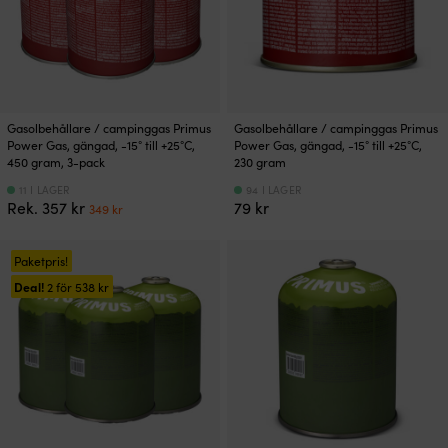
Gasolbehållare / campinggas Primus
Gasolbehållare / campinggas Primus
Power Gas, gängad, -15° till +25°C,
Power Gas, gängad, -15° till +25°C,
450 gram, 3-pack
230 gram
11 I LAGER
94 I LAGER
Det
Det
Rek.
357
kr
79
kr
349
kr
ursprungliga
nuvarande
priset
priset
var:
är:
Paketpris!
357 kr.
349 kr.
Deal!
2 för
538
kr