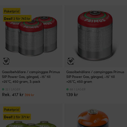
Paketpris!
Deal!
2 för
743
kr
Gasolbehållare / campinggas Primus
Gasolbehållare / campinggas Primus
SIP Power Gas, gängad, -15° till
SIP Power Gas, gängad, -15° till
+25°C, 450 gram, 3-pack
+25°C, 450 gram
22 I LAGER
66 I LAGER
Det
Det
Rek.
417
kr
139
kr
399
kr
ursprungliga
nuvarande
priset
priset
var:
är:
Paketpris!
417 kr.
399 kr.
Deal!
2 för
371
kr