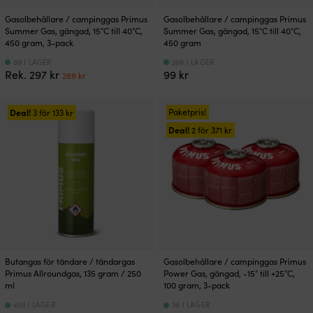
Gasolbehållare / campinggas Primus
Gasolbehållare / campinggas Primus
Summer Gas, gängad, 15°C till 40°C,
Summer Gas, gängad, 15°C till 40°C,
450 gram, 3-pack
450 gram
89 I LAGER
269 I LAGER
Det
Det
Rek.
297
kr
99
kr
289
kr
ursprungliga
nuvarande
priset
priset
var:
är:
Deal!
Paketpris!
3 för
133
kr
297 kr.
289 kr.
Deal!
2 för
371
kr
Butangas för tändare / tändargas
Gasolbehållare / campinggas Primus
Primus Allroundgas, 135 gram / 250
Power Gas, gängad, -15° till +25°C,
ml
100 gram, 3-pack
403 I LAGER
36 I LAGER