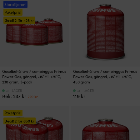
Storsäljaren!
Paketpris!
Deal!
2 för
426
kr
Gasolbehållare / campinggas Primus
Gasolbehållare / campinggas Primus
Power Gas, gängad, -15° till +25°C,
Power Gas, gängad, -15° till +25°C,
230 gram, 3-pack
450 gram
31 I LAGER
34 I LAGER
Det
Det
Rek.
237
kr
119
kr
229
kr
ursprungliga
nuvarande
priset
priset
var:
är:
Paketpris!
237 kr.
229 kr.
Deal!
2 för
650
kr