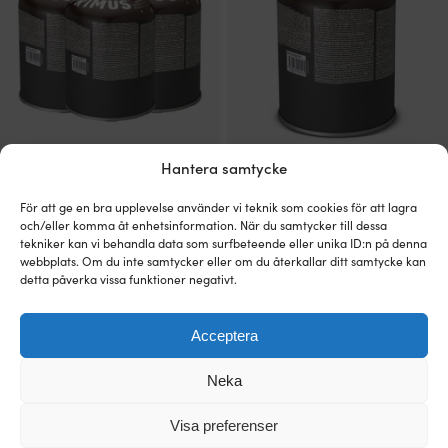
Hantera samtycke
Gasolbehållare / campinggas Primus
Gasolbehållare / campinggas Primus
Winter Gas, gängad, -22° till +10°C,
Winter Gas, gängad, -22° till +10°C,
För att ge en bra upplevelse använder vi teknik som cookies för att lagra
450 gram, 3-pack
450 gram
och/eller komma åt enhetsinformation. När du samtycker till dessa
6 I LAGER
20 I LAGER
tekniker kan vi behandla data som surfbeteende eller unika ID:n på denna
Det
Det
Rek.
477
kr
159
kr
459
kr
webbplats. Om du inte samtycker eller om du återkallar ditt samtycke kan
ursprungliga
nuvarande
detta påverka vissa funktioner negativt.
priset
priset
var:
är:
Deal!
3 för
106
kr
477 kr.
459 kr.
Acceptera
Neka
Visa preferenser