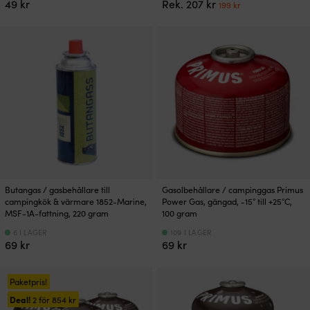
Det
Det
49
kr
Rek.
207
kr
199
kr
ursprungliga
nuvarande
priset
priset
var:
är:
207 kr.
199 kr.
Butangas / gasbehållare till
Gasolbehållare / campinggas Primus
campingkök & värmare 1852-Marine,
Power Gas, gängad, -15° till +25°C,
MSF-1A-fattning, 220 gram
100 gram
6 I LAGER
109 I LAGER
69
kr
69
kr
Paketpris!
Deal!
2 för
854
kr