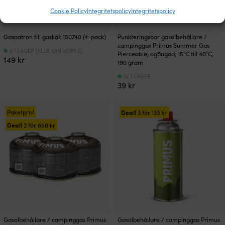
Cookie Policy
Integritetspolicy
Integritetspolicy
Gaspatron till gaskök 150740 (4-pack)
Punkteringsbar gasolbehållare /
campinggas Primus Summer Gas
9 I LAGER (FLER KAN KÖPAS)
Pierceable, ogängad, 15°C till 40°C,
149
kr
190 gram
51 I LAGER
39
kr
Paketpris!
Deal!
3 för
133
kr
Deal!
2 för
650
kr
Gasolbehållare / campinggas Primus
Gasolbehållare / campinggas Primus