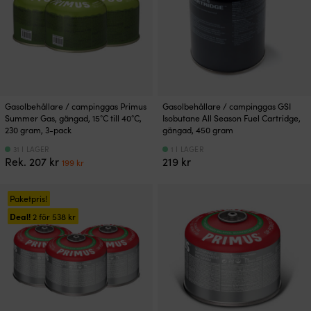
Gasolbehållare / campinggas Primus
Gasolbehållare / campinggas GSI
Summer Gas, gängad, 15°C till 40°C,
Isobutane All Season Fuel Cartridge,
230 gram, 3-pack
gängad, 450 gram
31 I LAGER
1 I LAGER
Det
Det
Rek.
207
kr
219
kr
199
kr
ursprungliga
nuvarande
priset
priset
var:
är:
Paketpris!
207 kr.
199 kr.
Deal!
2 för
538
kr