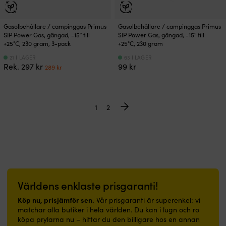
Gasolbehållare / campinggas Primus
Gasolbehållare / campinggas Primus
SIP Power Gas, gängad, -15° till
SIP Power Gas, gängad, -15° till
+25°C, 230 gram, 3-pack
+25°C, 230 gram
21 I LAGER
63 I LAGER
Det
Det
Rek.
297
kr
99
kr
289
kr
ursprungliga
nuvarande
priset
priset
var:
är:
297 kr.
289 kr.
1
2
Världens enklaste prisgaranti!
Köp nu, prisjämför sen.
Vår prisgaranti är superenkel: vi
matchar alla butiker i hela världen. Du kan i lugn och ro
köpa prylarna nu – hittar du den billigare hos en annan