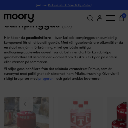
Gasolbehållare
I hamn & iland
-
Utomhusmatlagning
-
Bränsle
-
Just nu:
REA på alla kläder & flytvästar
!
Gasolbehållare &
0
campinggas
(25)
Sök
gasolbehållare
Här köper du
– även kallade campinggas en oumbärlig
efter:
komponent för att driva ditt gaskök. Med rätt gasolbehållare säkerställer du
en stabil och jämn förbränning, vilket ger bästa möjliga
matlagningsupplevelse oavsett var du befinner dig. Här kan du köpa
gasolbehållare till alla årstider – oavsett om du skall ut i kylan på vintern
eller värmen på sommaren.
Vi säljer gasolbehållare från det erkända varumärket Primus, som är
synonymt med pålitlighet och säkerhet inom friluftsutrustning. Givetvis till
riktigt bra priser med
prisgaranti
och galet snabba leveranser.