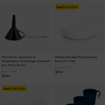
priset
priset
var:
är:
Deal!
6 för
211
kr
196 kr.
189 kr.
Minitratt för stormlyktor &
Matlåda Nordiska Plast Everyday
fotogenlyktor, Strömshaga, mattsvart
Rund, vit, 1.1 liter
järn, Ø70 x 110 mm
13 I LAGER
39
kr
10 I LAGER
59
kr
Deal!
3 för
533
kr