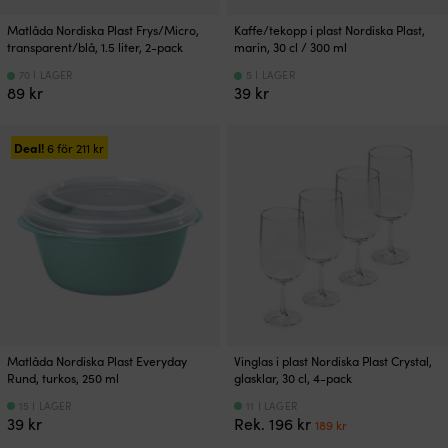
Matlåda Nordiska Plast Frys/Micro,
Kaffe/tekopp i plast Nordiska Plast,
transparent/blå, 1.5 liter, 2-pack
marin, 30 cl / 300 ml
70 I LAGER
5 I LAGER
89
kr
39
kr
Deal!
6 för
211
kr
Matlåda Nordiska Plast Everyday
Vinglas i plast Nordiska Plast Crystal,
Rund, turkos, 250 ml
glasklar, 30 cl, 4-pack
15 I LAGER
11 I LAGER
Det
Det
39
kr
Rek.
196
kr
189
kr
ursprungliga
nuvarande