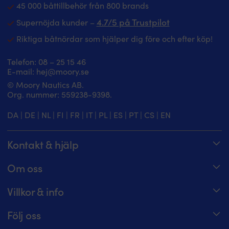
45 000 båttillbehör från 800 brands
4.7/5 på Trustpilot
Supernöjda kunder –
Riktiga båtnördar som hjälper dig före och efter köp!
Telefon:
08 – 25 15 46
E-mail:
hej@moory.se
© Moory Nautics AB.
Org. nummer: 5‍59238-9398.
DA
|
DE
|
NL
|
FI
|
FR
|
IT
|
PL
|
ES
|
PT
|
CS
|
EN
Kontakt & hjälp
Spåra din order
Om oss
Hjälpcenter
Om Moory
Villkor & info
08 – 25 15 46 – telefontider alla dagar 8 – 20
Jobba hos oss
Prisgaranti
Maila oss på hej@moory.se
Följ oss
För båtklubbsmedlemmar
Fraktvillkor