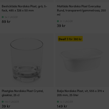
Besticklåda Nordiska Plast, grå, 5-
Matlåda Nordiska Plast Everyday
fack, 485 x 326 x 50 mm
Rund, transparent/gammelrosa, 250
ml
34 I LAGER
89
kr
31 I LAGER
39
kr
Deal!
3 för
380
kr
Plastglas Nordiska Plast Crystal,
Balja Nordiska Plast, vit, 555 x 370 x
glasklar, 25 cl
205 mm, 25 liter
153 I LAGER
14 I LAGER
39
kr
149
kr