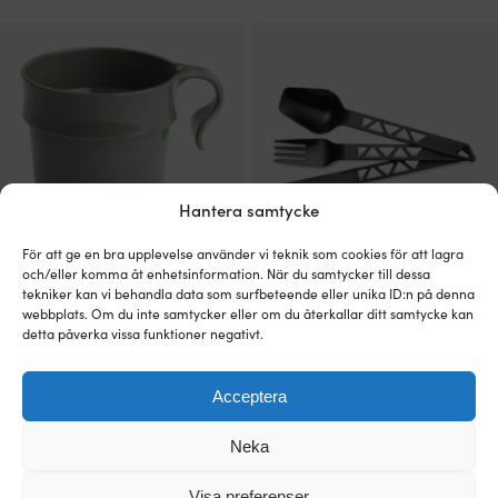
Hantera samtycke
För att ge en bra upplevelse använder vi teknik som cookies för att lagra
och/eller komma åt enhetsinformation. När du samtycker till dessa
Kaffe/tekopp i plast Nordiska Plast,
Bestickset i plast Primus Lightweight
tekniker kan vi behandla data som surfbeteende eller unika ID:n på denna
khaki grön, 30 cl / 300 ml
TrailCutlery Black, 3 delar
webbplats. Om du inte samtycker eller om du återkallar ditt samtycke kan
detta påverka vissa funktioner negativt.
84 I LAGER
24 I LAGER
Det
Det
49
kr
Rek.
99
kr
79
kr
ursprungliga
nuvarande
priset
priset
Acceptera
var:
är:
Bättre & billigare!
Deal!
6 för
211
kr
99 kr.
79 kr.
Neka
Visa preferenser