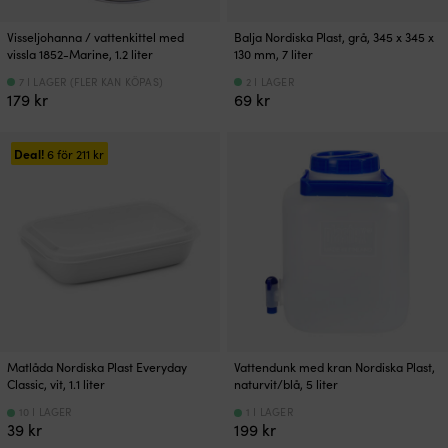
Visseljohanna / vattenkittel med
Balja Nordiska Plast, grå, 345 x 345 x
vissla 1852-Marine, 1.2 liter
130 mm, 7 liter
7 I LAGER (FLER KAN KÖPAS)
2 I LAGER
179
kr
69
kr
Deal!
6 för
211
kr
Matlåda Nordiska Plast Everyday
Vattendunk med kran Nordiska Plast,
Classic, vit, 1.1 liter
naturvit/blå, 5 liter
10 I LAGER
1 I LAGER
39
kr
199
kr