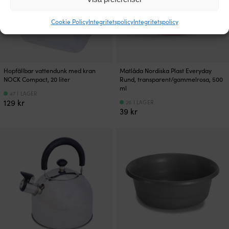
Cookie Policy
Integritetspolicy
Integritetspolicy
Hopfällbar vattendunk med kran
Matlåda Nordiska Plast Everyday
NOCK Compact, 20 liter
Rund, transparent/gammelrosa, 500
ml
47 I LAGER
129
kr
26 I LAGER
39
kr