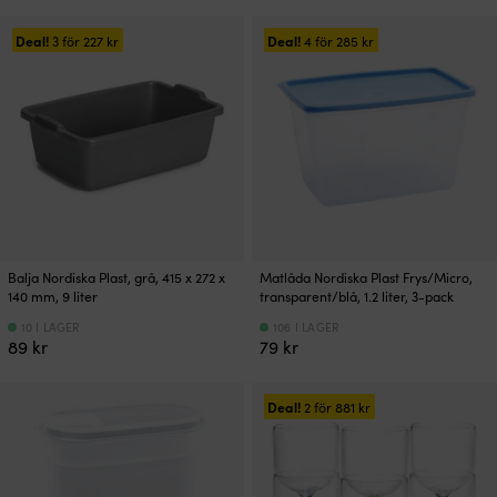
Deal!
Deal!
3 för
227
kr
4 för
285
kr
Balja Nordiska Plast, grå, 415 x 272 x
Matlåda Nordiska Plast Frys/Micro,
140 mm, 9 liter
transparent/blå, 1.2 liter, 3-pack
10 I LAGER
106 I LAGER
89
kr
79
kr
Deal!
2 för
881
kr