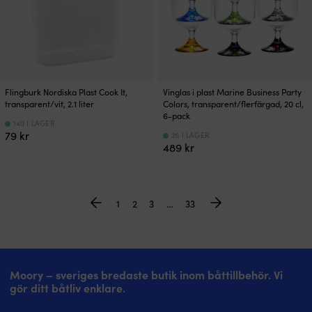
Flingburk Nordiska Plast Cook It,
Vinglas i plast Marine Business Party
transparent/vit, 2.1 liter
Colors, transparent/flerfärgad, 20 cl,
6-pack
140 I LAGER
79
kr
26 I LAGER
489
kr
1
2
3
…
33
Moory – sveriges bredaste butik inom båttillbehör. Vi
gör ditt båtliv enklare.