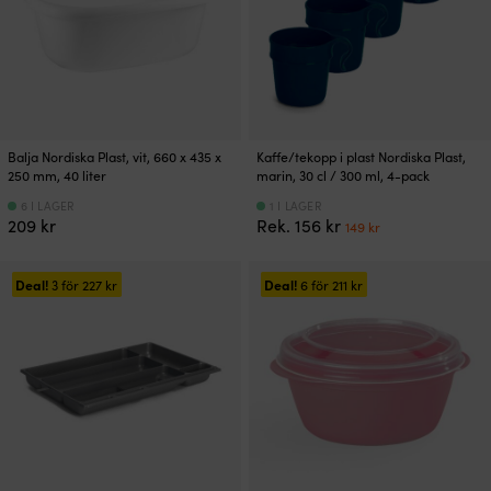
Balja Nordiska Plast, vit, 660 x 435 x
Kaffe/tekopp i plast Nordiska Plast,
250 mm, 40 liter
marin, 30 cl / 300 ml, 4-pack
6 I LAGER
1 I LAGER
Det
Det
209
kr
Rek.
156
kr
149
kr
ursprungliga
nuvarande
priset
priset
var:
är:
Deal!
Deal!
3 för
227
kr
6 för
211
kr
156 kr.
149 kr.