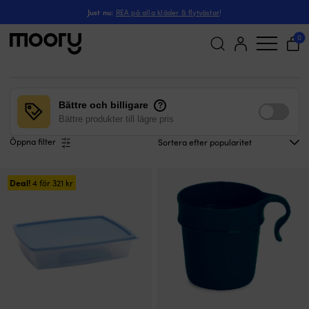
Sida 2
I hamn & iland
-
Köksutrustning
-
Just nu:
REA på alla kläder & flytvästar
!
Sida 2 - Köksutrustning
(776)
0
Sök
efter:
Bättre och billigare
?
Bättre produkter till lägre pris
Öppna filter
Deal!
4 för
321
kr