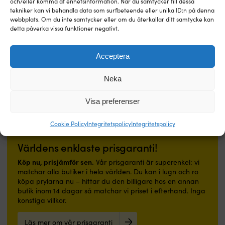
och/eller komma åt enhetsinformation. När du samtycker till dessa
tekniker kan vi behandla data som surfbeteende eller unika ID:n på denna
webbplats. Om du inte samtycker eller om du återkallar ditt samtycke kan
detta påverka vissa funktioner negativt.
Basplatta / durkfäste Barka, Ø170
mm, till Ø55 mm rör
Acceptera
3 - 6 ARBETSDAGAR
849
kr
Neka
Visa preferenser
Cookie Policy
Integritetspolicy
Integritetspolicy
Världens enklaste prisgaranti!
Köp nu, prisjämför sen.
Vår prisgaranti är superenkel: vi
matchar alla butiker i hela världen. Du kan i lugn och ro
köpa prylarna nu – hittar du den billigare hos en annan
butik inom 14 dagar så matchar vi priset i efterhand. Inga
konstiga villkor.
Läs mer om vår prisgaranti