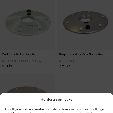
Durkfäste till bordsstativ
Basplatta / durkfäste Springfield
1 I LAGER (FLER KAN KÖPAS)
1 I LAGER
519
kr
379
kr
Hantera samtycke
För att ge en bra upplevelse använder vi teknik som cookies för att lagra