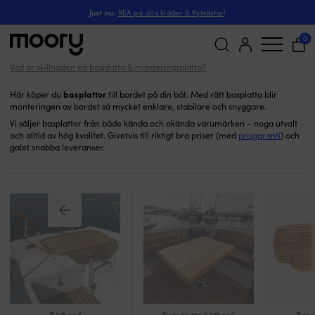
Basplattor (monteras i durken)
I hamn & iland
-
Komfort
-
Båtbord
-
Just nu:
REA på alla kläder & flytvästar
!
Basplattor till bord
(5)
0
Vad är skillnaden på basplatta & monteringsplatta?
Sök
efter:
basplattor
Här köper du
till bordet på din båt. Med rätt basplatta blir
monteringen av bordet så mycket enklare, stabilare och snyggare.
Vi säljer basplattor från både kända och okända varumärken – noga utvalt
och alltid av hög kvalitet. Givetvis till riktigt bra priser (med
prisgaranti
) och
galet snabba leveranser.
Båtbord
Kompletta båtbord
Bord