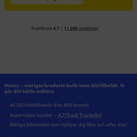
Moory – sveriges bredaste butik inom båttillbehör. Vi
gör ditt båtliv enklare.
45 000 båttillbehör från 800 brands
4.7/5 på Trustpilot
Supernöjda kunder –
Riktiga båtnördar som hjälper dig före och efter köp!