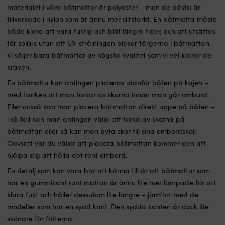
materialet i våra båtmattor är polyester – men de bästa är
tillverkade i nylon som är ännu mer slitstarkt. En båtmatta måste
både klara att vara fuktig och blöt längre tider, och att utsättas
för solljus utan att UV-strålningen bleker färgerna i båtmattan.
Vi säljer bara båtmattor av högsta kvalitet som vi vet klarar de
kraven.
En båtmatta kan antingen placeras utanför båten på kajen –
med tanken att man torkar av skorna innan man går ombord.
Eller också kan man placera båtmattan direkt uppe på båten –
i så fall kan man antingen välja att torka av skorna på
båtmattan eller så kan man byta skor till sina ombordskor.
Oavsett var du väljer att placera båtmattan kommer den att
hjälpa dig att hålla det rent ombord.
En detalj som kan vara bra att känna till är att båtmattor som
har en gummikant runt mattan är ännu lite mer lämpade för att
klara fukt och håller dessutom lite längre – jämfört med de
modeller som har en sydd kant. Den sydda kanten är dock lite
skönare för fötterna.