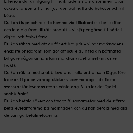
Eftersom du får tillgång till marknadens största sortiment ökar
också chansen att vi har just den båtmatta du behöver och vill
köpa.
Du kan i lugn och ro sitta hemma vid köksbordet eller i soffan
och leta dig fram till rätt produkt – vi hjälper gärna till både i
digital och fysiskt form.
Du kan räkna med att du får ett bra pris – vi har marknadens
enklaste prisgaranti som gör att skulle du hitta din båtmatta
billigare någon annanstans matchar vi det priset (inklusive
frakt).
Du kan räkna med snabb leverans – alla ordrar som läggs före
klockan 11 på en vardag skickar vi samma dag – de flesta
svenskar får leverans redan nästa dag. Vi kallar det ”galet
snabb frakt”.
Du kan betala säkert och tryggt. Vi samarbetar med de största
betalleverantörerna på marknaden och du kan betala med alla
de vanliga betalmetoderna.