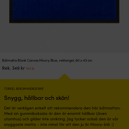
Båtmatta Blank Canvas Moory Blue, rektangel, 60 x 43 cm
Det
Det
Rek.
349
kr
134
kr
ursprungliga
nuvarande
priset
priset
var:
är:
349 kr.
134 kr.
TORKEL REKOMMENDERAR
Snygg, hållbar och skön!
Det är verkligen enkelt att rekommendera den här båtmattan.
Med sin gummibaksida är den är enormt hållbar (även
utomhus) och glider inte omkring. Jag tycker också den är vår
snyggaste matta - inte minst för att den ju är Moory-blå :)