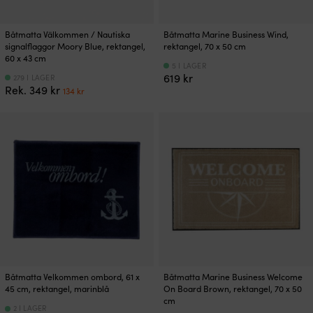
Båtmatta Välkommen / Nautiska
Båtmatta Marine Business Wind,
signalflaggor Moory Blue, rektangel,
rektangel, 70 x 50 cm
60 x 43 cm
5 I LAGER
619
kr
279 I LAGER
Det
Det
Rek.
349
kr
134
kr
ursprungliga
nuvarande
priset
priset
var:
är:
349 kr.
134 kr.
Båtmatta Velkommen ombord, 61 x
Båtmatta Marine Business Welcome
45 cm, rektangel, marinblå
On Board Brown, rektangel, 70 x 50
cm
2 I LAGER