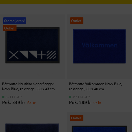
Storsäljaren!
Outlet!
Outlet!
Båtmatta Nautiska signalflaggor
Båtmatta Välkommen Navy Blue,
Navy Blue, rektangel, 60 x 43 cm
rektangel, 60 x 40 cm
85 I LAGER
417 I LAGER
Det
Det
Det
Det
Rek.
349
kr
Rek.
299
kr
134
kr
97
kr
ursprungliga
nuvarande
ursprungliga
nuvarande
priset
priset
priset
priset
var:
är:
var:
är:
Outlet!
349 kr.
134 kr.
299 kr.
97 kr.