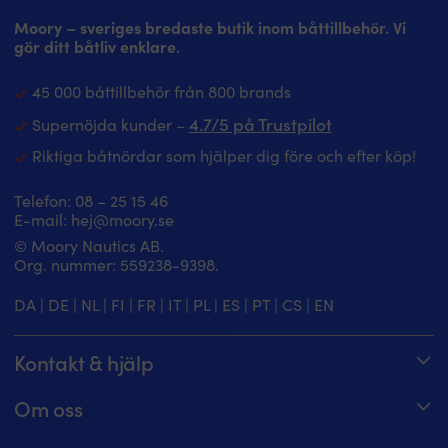
Moory – sveriges bredaste butik inom båttillbehör. Vi
gör ditt båtliv enklare.
45 000 båttillbehör från 800 brands
4.7/5 på Trustpilot
Supernöjda kunder –
Riktiga båtnördar som hjälper dig före och efter köp!
Telefon:
08 – 25 15 46
E-mail:
hej@moory.se
© Moory Nautics AB.
Org. nummer: 5‍59238-9398.
DA
|
DE
|
NL
|
FI
|
FR
|
IT
|
PL
|
ES
|
PT
|
CS
|
EN
Kontakt & hjälp
Spåra din order
Om oss
Hjälpcenter
Om Moory