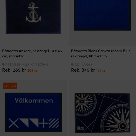
Båtmatta Ankare, rektangel, 61 x 45
Båtmatta Blank Canvas Moory Blue,
cm, marinblå
rektangel, 60 x 43 cm
7 I LAGER (FLER KAN KÖPAS)
222 I LAGER
Det
Det
Det
Det
Rek.
289
kr
Rek.
349
kr
269
kr
134
kr
ursprungliga
nuvarande
ursprungliga
nuvarande
priset
priset
priset
priset
var:
är:
var:
är:
Outlet!
289 kr.
269 kr.
349 kr.
134 kr.