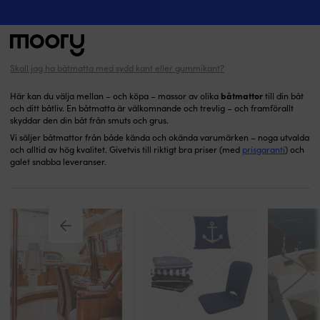
Båtmattor
I hamn & iland
-
Komfort
-
Båtmattor
(23)
Skall jag ha båtmatta med sydd kant eller gummikant?
Sök
efter:
båtmattor
Här kan du välja mellan – och köpa – massor av olika
till din båt
och ditt båtliv. En båtmatta är välkomnande och trevlig – och framförallt
skyddar den din båt från smuts och grus.
Vi säljer båtmattor från både kända och okända varumärken – noga utvalda
och alltid av hög kvalitet. Givetvis till riktigt bra priser (med
prisgaranti
) och
galet snabba leveranser.