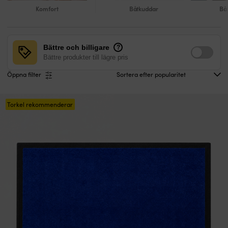
Komfort
Båtkuddar
Bå
Bättre och billigare
?
Bättre produkter till lägre pris
Öppna filter
Torkel rekommenderar