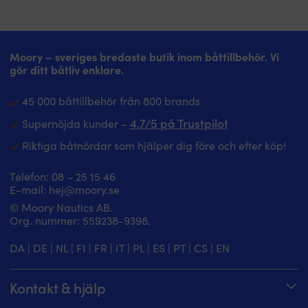
Moory – sveriges bredaste butik inom båttillbehör. Vi
gör ditt båtliv enklare.
45 000 båttillbehör från 800 brands
4.7/5 på Trustpilot
Supernöjda kunder –
Riktiga båtnördar som hjälper dig före och efter köp!
Telefon:
08 – 25 15 46
E-mail:
hej@moory.se
© Moory Nautics AB.
Org. nummer: 5‍59238-9398.
DA
|
DE
|
NL
|
FI
|
FR
|
IT
|
PL
|
ES
|
PT
|
CS
|
EN
Kontakt & hjälp