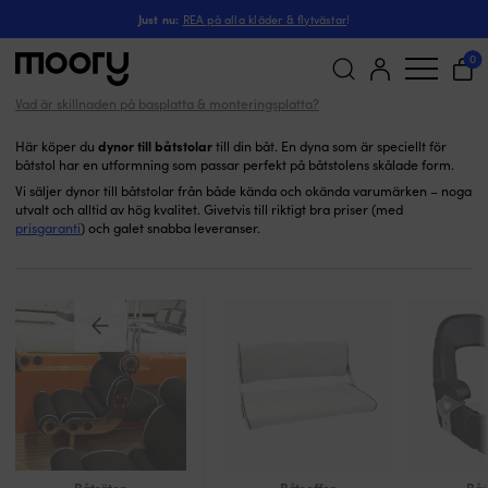
Dynor till båtstolar
I hamn & iland
-
Komfort
-
Båtsäten
-
Just nu:
REA på alla kläder & flytvästar
!
Dynor till båtstolar
(1)
0
Vad är skillnaden på basplatta & monteringsplatta?
Sök
efter:
dynor till båtstolar
Här köper du
till din båt. En dyna som är speciellt för
båtstol har en utformning som passar perfekt på båtstolens skålade form.
Vi säljer dynor till båtstolar från både kända och okända varumärken – noga
utvalt och alltid av hög kvalitet. Givetvis till riktigt bra priser (med
prisgaranti
) och galet snabba leveranser.
Båtsäten
Båtsoffor
Båt