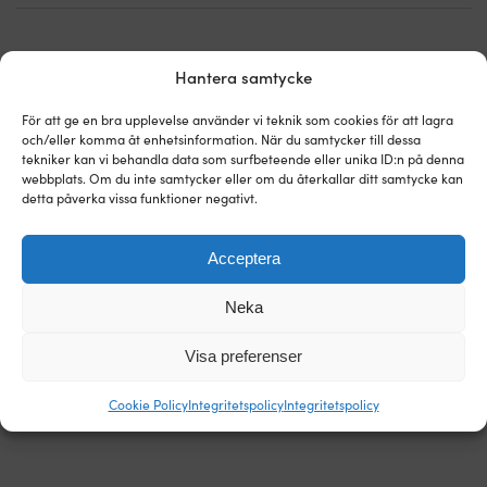
Hantera samtycke
Världens enklaste prisgaranti!
För att ge en bra upplevelse använder vi teknik som cookies för att lagra
Köp nu, prisjämför sen.
Vår prisgaranti är superenkel: vi
och/eller komma åt enhetsinformation. När du samtycker till dessa
matchar alla butiker i hela världen. Du kan i lugn och ro
tekniker kan vi behandla data som surfbeteende eller unika ID:n på denna
köpa prylarna nu – hittar du den billigare hos en annan
webbplats. Om du inte samtycker eller om du återkallar ditt samtycke kan
detta påverka vissa funktioner negativt.
butik inom 14 dagar så matchar vi priset i efterhand. Inga
konstiga villkor.
Acceptera
Läs mer om vår prisgaranti
Neka
Visa preferenser
Cookie Policy
Integritetspolicy
Integritetspolicy