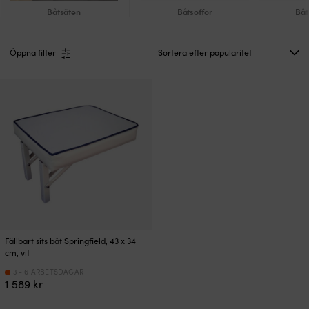
Båtsäten
Båtsoffor
Båt
Öppna filter
Fällbart sits båt Springfield, 43 x 34
cm, vit
3 - 6 ARBETSDAGAR
1 589
kr