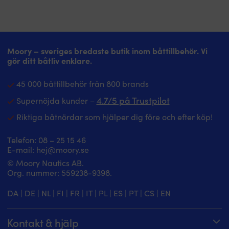
Moory – sveriges bredaste butik inom båttillbehör. Vi
gör ditt båtliv enklare.
45 000 båttillbehör från 800 brands
4.7/5 på Trustpilot
Supernöjda kunder –
Riktiga båtnördar som hjälper dig före och efter köp!
Telefon:
08 – 25 15 46
E-mail:
hej@moory.se
© Moory Nautics AB.
Org. nummer: 5‍59238-9398.
DA
|
DE
|
NL
|
FI
|
FR
|
IT
|
PL
|
ES
|
PT
|
CS
|
EN
Kontakt & hjälp