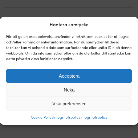
Hantera samtycke
Världens enklaste prisgaranti!
För att ge en bra upplevelse använder vi teknik som cookies för att lagra
och/eller komma åt enhetsinformation. När du samtycker till dessa
Köp nu, prisjämför sen.
Vår prisgaranti är superenkel: vi
tekniker kan vi behandla data som surfbeteende eller unika ID:n på denna
matchar alla butiker i hela världen. Du kan i lugn och ro
webbplats. Om du inte samtycker eller om du återkallar ditt samtycke kan
köpa prylarna nu – hittar du den billigare hos en annan
detta påverka vissa funktioner negativt.
butik inom 14 dagar så matchar vi priset i efterhand. Inga
konstiga villkor.
Acceptera
Läs mer om vår prisgaranti
Neka
Visa preferenser
Cookie Policy
Integritetspolicy
Integritetspolicy