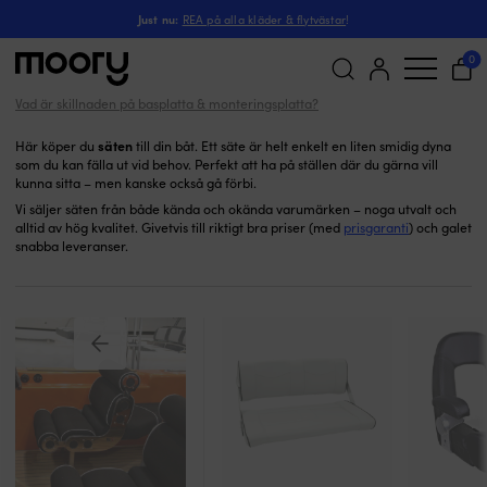
Säten
I hamn & iland
-
Komfort
-
Båtsäten
-
Just nu:
REA på alla kläder & flytvästar
!
Säten
(1)
0
Vad är skillnaden på basplatta & monteringsplatta?
Sök
efter:
säten
Här köper du
till din båt. Ett säte är helt enkelt en liten smidig dyna
som du kan fälla ut vid behov. Perfekt att ha på ställen där du gärna vill
kunna sitta – men kanske också gå förbi.
Vi säljer säten från både kända och okända varumärken – noga utvalt och
alltid av hög kvalitet. Givetvis till riktigt bra priser (med
prisgaranti
) och galet
snabba leveranser.