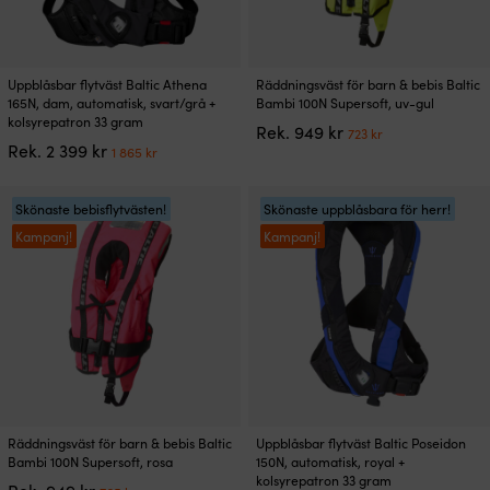
Den
Den
Uppblåsbar flytväst Baltic Athena
Räddningsväst för barn & bebis Baltic
här
här
165N, dam, automatisk, svart/grå +
Bambi 100N Supersoft, uv-gul
produkten
produkten
kolsyrepatron 33 gram
Det
Det
Rek.
949
kr
723
kr
har
har
Det
Det
Rek.
2 399
kr
ursprungliga
nuvarande
1 865
kr
flera
flera
ursprungliga
nuvarande
priset
priset
varianter.
varianter.
priset
priset
var:
är:
De
De
var:
är:
Skönaste bebisflytvästen!
Skönaste uppblåsbara för herr!
949 kr.
723 kr.
olika
olika
2
1
Kampanj!
Kampanj!
alternativen
alternativen
399 kr.
865 kr.
kan
kan
väljas
väljas
på
på
produktsidan
produktsidan
Den
Den
Räddningsväst för barn & bebis Baltic
Uppblåsbar flytväst Baltic Poseidon
här
här
Bambi 100N Supersoft, rosa
150N, automatisk, royal +
produkten
produkten
kolsyrepatron 33 gram
Det
Det