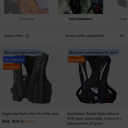
Flytvästar
Extra bekväma
Segla
Öppna filter
Skönaste seglarvästen!
Skönaste uppblåsbara för dam!
Storsäljaren!
Kampanj!
Kampanj!
Den
Den
Seglarväst Baltic Slim Pro 50N, svart
Uppblåsbar flytväst Baltic Athena
här
här
165N, dam, automatisk, marin/vit +
Det
Det
Rek.
999
kr
853
kr
produkten
produkten
kolsyrepatron 33 gram
ursprungliga
nuvarande
har
har