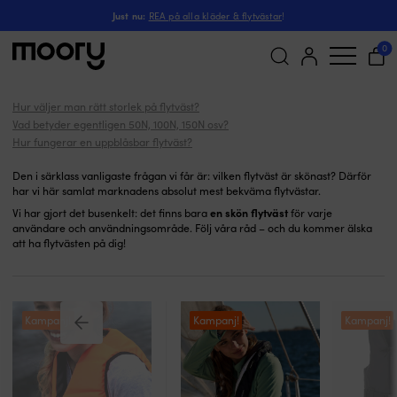
Extra bekväma
På människan
-
Flytvästar
-
Just nu:
REA på alla kläder & flytvästar
!
Extra bekväma flytvästar
0
(16)
Sök
Hur väljer man rätt storlek på flytväst?
efter:
Vad betyder egentligen 50N, 100N, 150N osv?
Hur fungerar en uppblåsbar flytväst?
Den i särklass vanligaste frågan vi får är: vilken flytväst är skönast? Därför
har vi här samlat marknadens absolut mest bekväma flytvästar.
en skön flytväst
Vi har gjort det busenkelt: det finns bara
för varje
användare och användningsområde. Följ våra råd – och du kommer älska
att ha flytvästen på dig!
Kampanj!
Kampanj!
Kampanj!