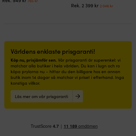
Rek.
949
kr
765
kr
har
har
Det
Det
ursprungliga
nuvarande
Rek.
2 399
kr
2 046
kr
flera
flera
ursprungliga
nuvarand
priset
priset
varianter.
varianter.
priset
priset
var:
är:
De
De
var:
är:
949 kr.
765 kr.
olika
olika
2
2
alternativen
alternativen
399 kr.
046 kr.
kan
kan
väljas
väljas
på
på
Världens enklaste prisgaranti!
produktsidan
produktsidan
Köp nu, prisjämför sen.
Vår prisgaranti är superenkel: vi
matchar alla butiker i hela världen. Du kan i lugn och ro
köpa prylarna nu – hittar du den billigare hos en annan
butik inom 14 dagar så matchar vi priset i efterhand. Inga
konstiga villkor.
Läs mer om vår prisgaranti