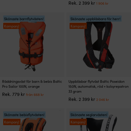
Det
Det
Rek.
2 399
kr
priset
priset
1 906
kr
flera
flera
ursprungliga
nuvarand
var:
är:
varianter.
varianter.
priset
priset
999 kr.
853 kr.
De
De
var:
är:
Skönaste barnflytvästen!
Skönaste uppblåsbara för herr!
olika
olika
2
1
Kampanj!
Kampanj!
alternativen
alternativen
399 kr.
906 kr.
kan
kan
väljas
väljas
på
på
produktsidan
produktsidan
Den
Den
Räddningsväst för barn & bebis Baltic
Uppblåsbar flytväst Baltic Poseidon
här
här
Pro Sailor 100N, orange
150N, automatisk, röd + kolsyrepatron
produkten
produkten
33 gram
Det
Det
Rek.
779
kr
från
668
kr
har
har
Det
Det
ursprungliga
nuvarande
Rek.
2 399
kr
2 046
kr
flera
flera
ursprungliga
nuvarand
priset
priset
varianter.
varianter.
priset
priset
var:
är:
De
De
var:
är:
Skönaste bebisflytvästen!
Skönaste seglarvästen!
779 kr.
från
olika
olika
2
2
668 kr.
Kampanj!
Kampanj!
alternativen
alternativen
399 kr.
046 kr.
kan
kan