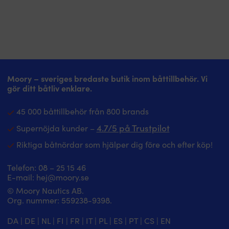
Moory – sveriges bredaste butik inom båttillbehör. Vi
gör ditt båtliv enklare.
45 000 båttillbehör från 800 brands
4.7/5 på Trustpilot
Supernöjda kunder –
Riktiga båtnördar som hjälper dig före och efter köp!
Telefon:
08 – 25 15 46
E-mail:
hej@moory.se
© Moory Nautics AB.
Org. nummer: 5‍59238-9398.
DA
|
DE
|
NL
|
FI
|
FR
|
IT
|
PL
|
ES
|
PT
|
CS
|
EN