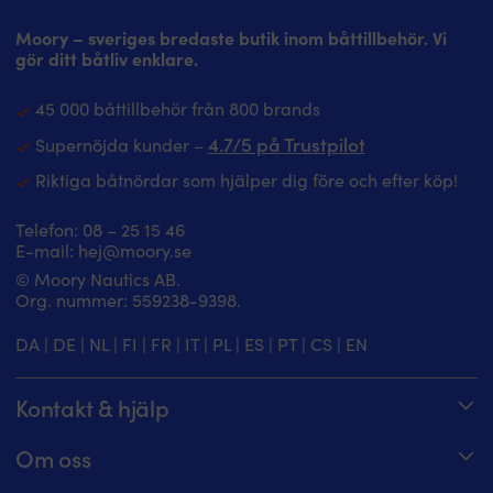
Moory – sveriges bredaste butik inom båttillbehör. Vi
gör ditt båtliv enklare.
45 000 båttillbehör från 800 brands
4.7/5 på Trustpilot
Supernöjda kunder –
Riktiga båtnördar som hjälper dig före och efter köp!
Telefon:
08 – 25 15 46
E-mail:
hej@moory.se
© Moory Nautics AB.
Org. nummer: 5‍59238-9398.
DA
|
DE
|
NL
|
FI
|
FR
|
IT
|
PL
|
ES
|
PT
|
CS
|
EN
Kontakt & hjälp
Spåra din order
Om oss
Hjälpcenter
Om Moory