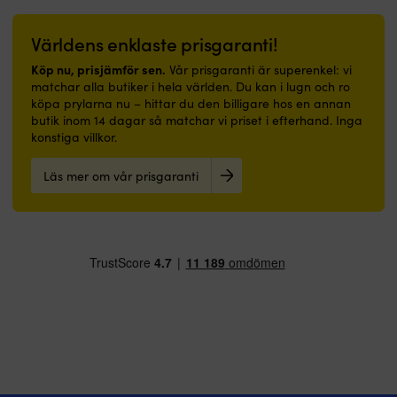
alternativen
kan
Världens enklaste prisgaranti!
väljas
på
Köp nu, prisjämför sen.
Vår prisgaranti är superenkel: vi
produktsidan
matchar alla butiker i hela världen. Du kan i lugn och ro
köpa prylarna nu – hittar du den billigare hos en annan
butik inom 14 dagar så matchar vi priset i efterhand. Inga
konstiga villkor.
Läs mer om vår prisgaranti