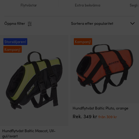
Flytvästar
Extra bekväma
Segla
Öppna filter
Storsäljaren!
Kampanj!
Kampanj!
Den
Hundflytväst Baltic Pluto, orange
här
Det
Det
Rek.
349
kr
från
309
kr
produkten
ursprungliga
nuvarand
har
priset
priset
Den
flera
Hundflytväst Baltic Mascot, UV-
var:
är:
här
varianter.
gul/svart