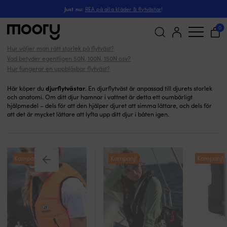
Flytvästar för djur
På människan
-
Flytvästar
-
Just nu:
REA på alla kläder & flytvästar
!
Flytvästar för djur
(17)
0
Hur väljer man rätt storlek på flytväst?
Sök
Vad betyder egentligen 50N, 100N, 150N osv?
efter:
Hur fungerar en uppblåsbar flytväst?
djurflytvästar
Här köper du
. En djurflytväst är anpassad till djurets storlek
och anatomi. Om ditt djur hamnar i vattnet är detta ett oumbärligt
hjälpmedel – dels för att den hjälper djuret att simma lättare, och dels för
att det är mycket lättare att lyfta upp ditt djur i båten igen.
Kampanj!
Kampanj!
Kampanj!