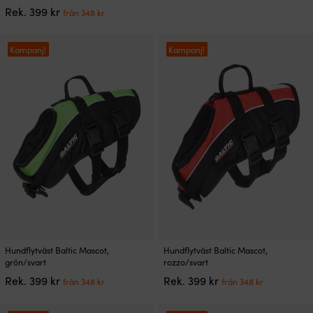
349 kr.
från
produkten
De
Det
Det
Rek.
399
kr
309 kr.
från
348
kr
har
olika
ursprungliga
nuvarande
flera
alternativen
priset
priset
varianter.
kan
var:
är:
Kampanj!
Kampanj!
De
väljas
399 kr.
från
olika
på
348 kr.
alternativen
produktsidan
kan
väljas
på
produktsidan
Den
Den
Hundflytväst Baltic Mascot,
Hundflytväst Baltic Mascot,
här
här
grön/svart
rozzo/svart
produkten
produkten
Det
Det
Det
Det
Rek.
399
kr
Rek.
399
kr
från
348
kr
från
348
kr
har
har
ursprungliga
nuvarande
ursprungliga
nuvarand
flera
flera
priset
priset
priset
priset
varianter.
varianter.