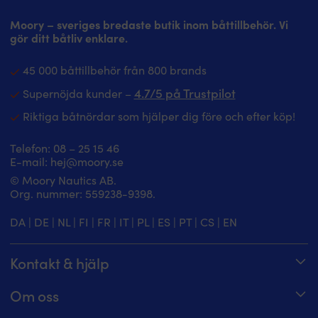
Moory – sveriges bredaste butik inom båttillbehör. Vi
gör ditt båtliv enklare.
45 000 båttillbehör från 800 brands
4.7/5 på Trustpilot
Supernöjda kunder –
Riktiga båtnördar som hjälper dig före och efter köp!
Telefon:
08 – 25 15 46
E-mail:
hej@moory.se
© Moory Nautics AB.
Org. nummer: 5‍59238-9398.
DA
|
DE
|
NL
|
FI
|
FR
|
IT
|
PL
|
ES
|
PT
|
CS
|
EN
Kontakt & hjälp
Spåra din order
Om oss
Hjälpcenter
Om Moory