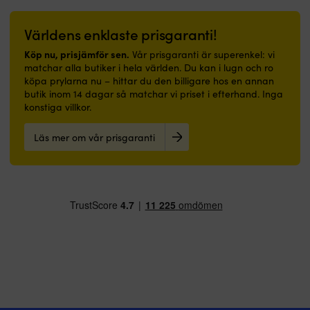
alternativen
kan
Världens enklaste prisgaranti!
väljas
på
Köp nu, prisjämför sen.
Vår prisgaranti är superenkel: vi
produktsidan
matchar alla butiker i hela världen. Du kan i lugn och ro
köpa prylarna nu – hittar du den billigare hos en annan
butik inom 14 dagar så matchar vi priset i efterhand. Inga
konstiga villkor.
Läs mer om vår prisgaranti