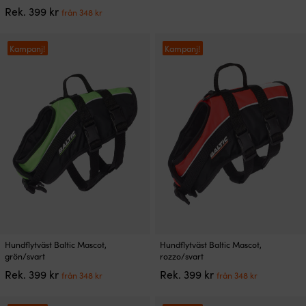
349 kr.
från
produkten
De
Det
Det
Rek.
399
kr
309 kr.
från
348
kr
har
olika
ursprungliga
nuvarande
flera
alternativen
priset
priset
varianter.
kan
var:
är:
Kampanj!
Kampanj!
De
väljas
399 kr.
från
olika
på
348 kr.
alternativen
produktsidan
kan
väljas
på
produktsidan
Den
Den
Hundflytväst Baltic Mascot,
Hundflytväst Baltic Mascot,
här
här
grön/svart
rozzo/svart
produkten
produkten
Det
Det
Det
Det
Rek.
399
kr
Rek.
399
kr
från
348
kr
från
348
kr
har
har
ursprungliga
nuvarande
ursprungliga
nuvarand
flera
flera
priset
priset
priset
priset
varianter.
varianter.