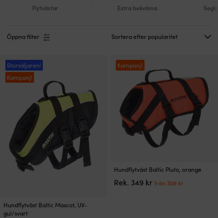
Flytvästar
Extra bekväma
Segla
Öppna filter
Storsäljaren!
Kampanj!
Kampanj!
Den
Hundflytväst Baltic Pluto, orange
här
Det
Det
Rek.
349
kr
från
309
kr
produkten
ursprungliga
nuvarand
har
priset
priset
Den
flera
Hundflytväst Baltic Mascot, UV-
var:
är:
här
varianter.
gul/svart