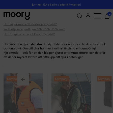
Flytvästar för djur
På människan
-
Flytvästar
-
Just nu:
REA på alla kläder & flytvästar
!
Flytvästar för djur
(17)
0
Hur väljer man rätt storlek på flytväst?
Sök
Vad betyder egentligen 50N, 100N, 150N osv?
efter:
Hur fungerar en uppblåsbar flytväst?
djurflytvästar
Här köper du
. En djurflytväst är anpassad till djurets storlek
och anatomi. Om ditt djur hamnar i vattnet är detta ett oumbärligt
hjälpmedel – dels för att den hjälper djuret att simma lättare, och dels för
att det är mycket lättare att lyfta upp ditt djur i båten igen.
Kampanj!
Kampanj!
Kampanj!