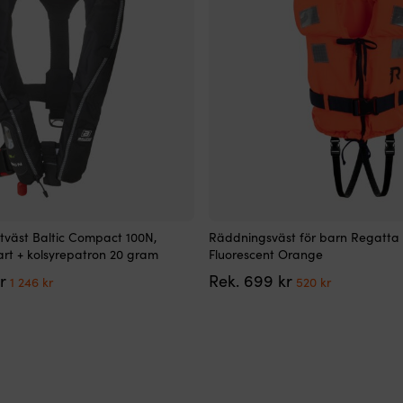
kan
väljas
på
produktsidan
Den
tväst Baltic Compact 100N,
Räddningsväst för barn Regatta 
här
art + kolsyrepatron 20 gram
Fluorescent Orange
produkten
Det
Det
Det
Det
r
Rek.
699
kr
har
1 246
kr
520
kr
ursprungliga
nuvarande
ursprungliga
nuvarande
flera
priset
priset
priset
priset
varianter.
var:
är:
var:
är:
De
1
1
699 kr.
520 kr.
olika
599 kr.
246 kr.
alternativen
kan
väljas