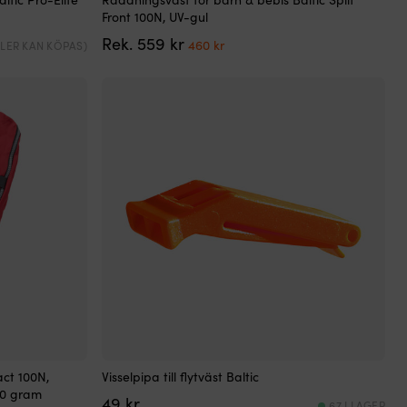
här
Front 100N, UV-gul
produkten
Det
Det
Rek.
559
kr
har
460
kr
(FLER KAN KÖPAS)
ursprungliga
nuvarande
flera
priset
priset
varianter.
var:
är:
De
559 kr.
460 kr.
olika
alternativen
kan
väljas
på
produktsidan
ct 100N,
Visselpipa till flytväst Baltic
20 gram
49
kr
67 I LAGER