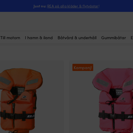
Just nu:
REA på alla kläder & flytvästar
!
N, 100N, 150N osv?
Till motorn
I hamn & iland
Båtvård & underhåll
Gummibåtar
E
Kampanj!