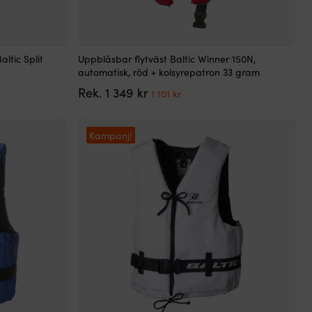
Den
ltic Split
Uppblåsbar flytväst Baltic Winner 150N,
här
automatisk, röd + kolsyrepatron 33 gram
produkten
Det
Det
Rek.
1 349
kr
har
1 101
kr
ursprungliga
nuvarande
flera
priset
priset
varianter.
var:
är:
De
Kampanj!
1
1
olika
349 kr.
101 kr.
alternativen
kan
väljas
på
produktsidan