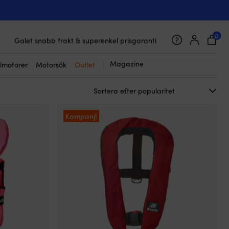
0
45 000 båttillbehör från 800 brands
Galet snabb frakt & superenkel prisgaranti
Supernöjda kunder – 4.7/5 på Trustpilot
Magazine
lmotorer
Motorsök
Outlet
Kampanj!