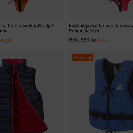
Den
för barn & bebis Baltic Split
Räddningsväst för barn & bebis Ba
här
ange
Front 100N, rosa
produkten
Det
Det
Det
Det
Rek.
559
kr
har
460
kr
441
kr
ursprungliga
nuvarande
ursprungliga
nuvarande
flera
priset
priset
priset
priset
varianter.
var:
är:
var:
är:
De
Kampanj!
559 kr.
460 kr.
559 kr.
441 kr.
olika
alternativen
kan
väljas
på
produktsidan