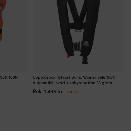
kan
väljas
på
produktsidan
Den
Soft 100N
Uppblåsbar flytväst Baltic Winner Sele 150N,
här
automatisk, svart + kolsyrepatron 33 gram
produkten
Det
Det
Rek.
1 499
kr
har
1 296
kr
ursprungliga
nuvarande
flera
priset
priset
varianter.
var:
är:
De
1
1
olika
499 kr.
296 kr.
alternativen
kan
väljas