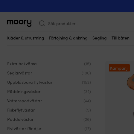
På människan
-
Flytvästar
-
Sida 2
Sida 2 - Flytvästar
(425)
Sök
efter:
Hur väljer man rätt storlek på flytväst?
Vad betyder egentligen 50
Hur fungerar en uppblåsbar flytväst?
Kläder & utrustning
Förtöjning & ankring
Segling
Till båten
Extra bekväma
(15)
Kampanj!
Seglarvästar
(106)
Uppblåsbara flytvästar
(152)
Räddningsvästar
(32)
Vattensportvästar
(44)
Fiskeflytvästar
(5)
Paddelvästar
(26)
Flytvästar för djur
(17)