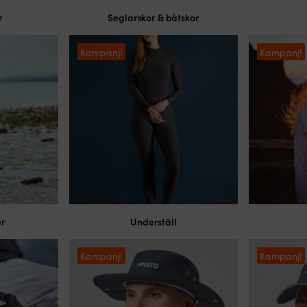
r
Seglarskor & båtskor
Kampanj!
Kampanj!
er
Underställ
Kampanj!
Kampanj!