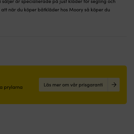
i säljer är specialierade på just kläder för segling och
 i att när du köper båtkläder hos Moory så köper du
Läs mer om vår prisgaranti
pa prylarna