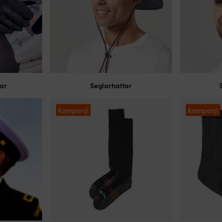
ar
Seglarhattar
Kampanj!
Kampanj!