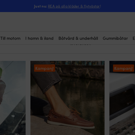
Just nu:
REA på alla kläder & flytvästar
!
kläder
Att köpa rätt
är bland det
bekväm vid & på havet – oavsett v
de fina, varma & soliga dagarna s
Vi säljer kläder från alla kända 
Marine plus några okända. Givetvis
Till motorn
I hamn & iland
Båtvård & underhåll
Gummibåtar
E
leveranser.
Kampanj!
Kampanj!