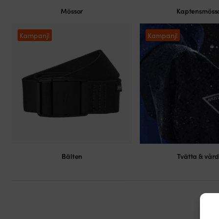
Mössor
Kaptensmöss
Kampanj!
Kampanj!
Bälten
Tvätta & vår