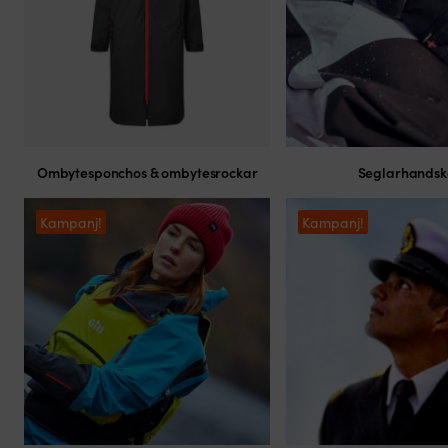
Ombytesponchos & ombytesrockar
Seglarhandsk
Kampanj!
Kampanj!