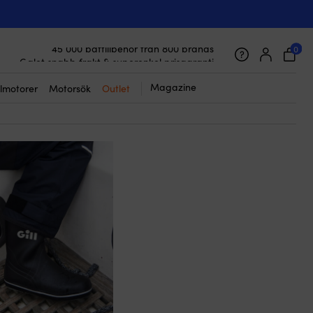
 viktigaste du kan göra. Detta för att hålla dig både varm och
ilket väder eller förutsättningar det är. Vi har kläder både för
0
45 000 båttillbehör från 800 brands
amt för de kalla, blöta & tuffa dagarna till havs.
Galet snabb frakt & superenkel prisgaranti
varumärken, såsom Musto, Helly Hansen, Gill, Baltic och 1852-
Supernöjda kunder – 4.7/5 på Trustpilot
 till riktigt bra priser (med
prisgaranti
) och galet snabba
Magazine
lmotorer
Motorsök
Outlet