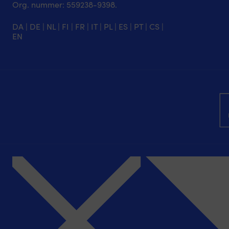
Org. nummer: 5‍59238-9398.
DA
|
DE
|
NL
|
FI
|
FR
|
IT
|
PL
|
ES
|
PT
|
CS
|
EN