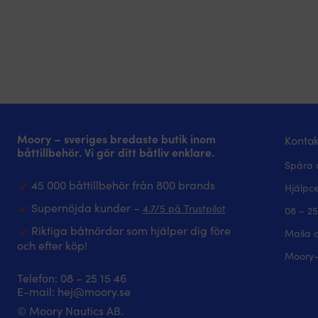
Moory – sveriges bredaste butik inom
Kontak
båttillbehör. Vi gör ditt båtliv enklare.
Spåra 
45 000 båttillbehör från 800 brands
Hjälpc
Supernöjda kunder –
4.7/5 på Trustpilot
08 – 25
Riktiga båtnördar som hjälper dig före
Maila 
och efter köp!
Moory-
Telefon:
08 – 25 15 46
E-mail:
hej@moory.se
© Moory Nautics AB.