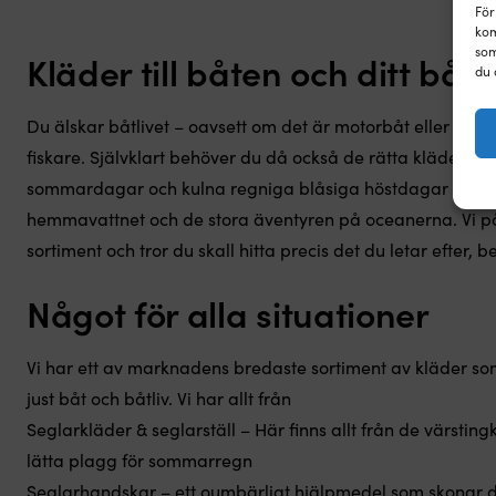
För
kom
som
Kläder till båten och ditt båtli
du 
Du älskar båtlivet – oavsett om det är motorbåt eller sege
fiskare. Självklart behöver du då också de rätta kläderna.
sommardagar och kulna regniga blåsiga höstdagar – eller
hemmavattnet och de stora äventyren på oceanerna. Vi på
sortiment och tror du skall hitta precis det du letar efter, b
Något för alla situationer
Vi har ett av marknadens bredaste sortiment av kläder som 
just båt och båtliv. Vi har allt från
Seglarkläder & seglarställ – Här finns allt från de värsting
lätta plagg för sommarregn
Seglarhandskar – ett oumbärligt hjälpmedel som skonar 