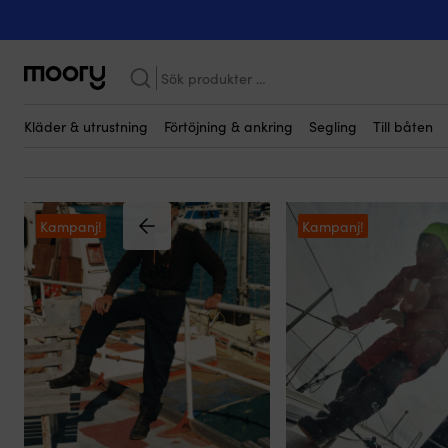
På människan
-
Kläder
Kläder
(1225)
Sök
efter:
Kläder & utrustning
Förtöjning & ankring
Segling
Till båten
Kampanj!
Kampanj!