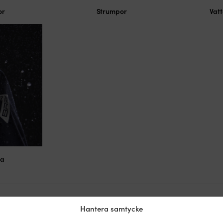
or
Strumpor
Vat
da
Hantera samtycke