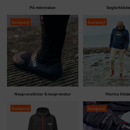
På människan
Seglarkläde
Kampanj!
Kampanj!
Neoprenstövlar & neoprenskor
Marina kläd
Kampanj!
Kampanj!