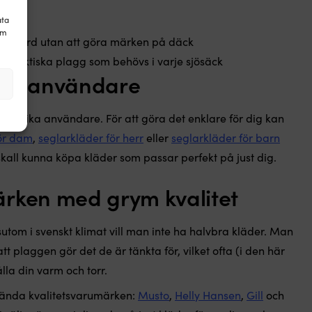
ata
om
 ombord utan att göra märken på däck
 – praktiska plagg som behövs i varje sjösäck
alla användare
lla olika användare. För att göra det enklare för dig kan
för dam
,
seglarkläder för herr
eller
seglarkläder för barn
skall kunna köpa kläder som passar perfekt på just dig.
rken med grym kvalitet
sutom i svenskt klimat vill man inte ha halvbra kläder. Man
 att plaggen gör det de är tänkta för, vilket ofta (i den här
lla din varm och torr.
kända kvalitetsvarumärken:
Musto
,
Helly Hansen
,
Gill
och