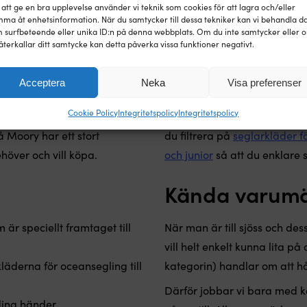
 att ge en bra upplevelse använder vi teknik som cookies för att lagra och/eller
ma åt enhetsinformation. När du samtycker till dessa tekniker kan vi behandla d
 surfbeteende eller unika ID:n på denna webbplats. Om du inte samtycker eller 
v
Seglarskor – bästa greppet
återkallar ditt samtycke kan detta påverka vissa funktioner negativt.
Jackor, tröjor och underställ
Modeller för 
lbåt eller du kanske är
Acceptera
Neka
Visa preferenser
 Det gäller både soliga
Cookie Policy
Integritetspolicy
Integritetspolicy
 på den minsta seglatsen i
Vi säljer kläder som passar a
 Moory har ett stort
du filtrera på
seglarkläder 
ehöver och vill köpa.
och junior
så att du enklare 
Kända varumä
är speciellt framtaget till
När man är till sjöss och des
vill helt enkelt kunna lita på
kläderna för oceansegling till
kategorin) handlar om att hå
Därför jobbar vi bara med 
dina händer