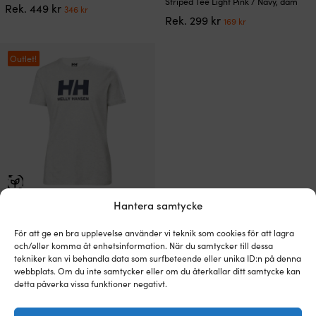
Striped Tee Light Pink / Navy, dam
Det
Det
Rek.
449
kr
346
kr
produkten
produkten
Det
Det
ursprungliga
nuvarande
Rek.
299
kr
169
kr
har
har
ursprungliga
nuvarande
priset
priset
flera
flera
priset
priset
var:
är:
varianter.
varianter.
var:
är:
Outlet!
449 kr.
346 kr.
De
De
299 kr.
169 kr.
olika
olika
alternativen
alternativen
kan
kan
väljas
väljas
på
på
produktsidan
produktsidan
Den
Hantera samtycke
T-shirt Helly Hansen HH Logo,
här
Nimbus Cloud, dam
produkten
För att ge en bra upplevelse använder vi teknik som cookies för att lagra
Det
Det
Rek.
449
kr
315
kr
har
och/eller komma åt enhetsinformation. När du samtycker till dessa
ursprungliga
nuvarande
flera
tekniker kan vi behandla data som surfbeteende eller unika ID:n på denna
priset
priset
varianter.
webbplats. Om du inte samtycker eller om du återkallar ditt samtycke kan
var:
är:
De
detta påverka vissa funktioner negativt.
449 kr.
315 kr.
1
2
olika
alternativen