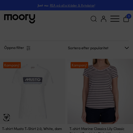
Sida 2
På människan
-
Kläder
-
Marina kläder
-
T-shirts & linnen
-
Just nu:
REA på alla kläder & flytvästar
!
Sida 2 - T-shirts & linnen
0
(27)
Sök
efter:
Öppna filter
Kampanj!
Kampanj!
Den
Den
T-shirt Musto T-Shirt 2.0, White, dam
T-shirt Marine Classics Lily Classic
här
här