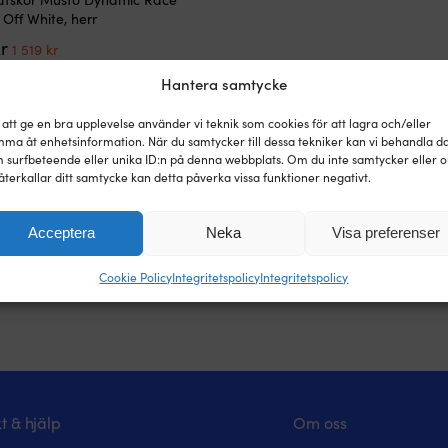
 Off White, herr
Det
Det
r
1 519
kr
ursprungliga
nuvarande
priset
priset
Hantera samtycke
var:
är:
1
1
 att ge en bra upplevelse använder vi teknik som cookies för att lagra och/eller
899 kr.
519 kr.
ma åt enhetsinformation. När du samtycker till dessa tekniker kan vi behandla d
 surfbeteende eller unika ID:n på denna webbplats. Om du inte samtycker eller 
återkallar ditt samtycke kan detta påverka vissa funktioner negativt.
1
2
3
Acceptera
Neka
Visa preferenser
Cookie Policy
Integritetspolicy
Integritetspolicy
t & hjälp
Om oss