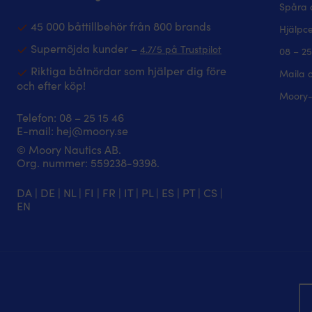
Spåra 
45 000 båttillbehör från 800 brands
Hjälpc
Supernöjda kunder –
4.7/5 på Trustpilot
08 – 25
Riktiga båtnördar som hjälper dig före
Maila 
och efter köp!
Moory-
Telefon:
08 – 25 15 46
E-mail:
hej@moory.se
© Moory Nautics AB.
Org. nummer: 5‍59238-9398.
DA
|
DE
|
NL
|
FI
|
FR
|
IT
|
PL
|
ES
|
PT
|
CS
|
EN