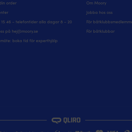
din order
Om Moory
enter
Jobba hos oss
 15 46 – telefontider alla dagar 8 – 20
För båtklubbsmedlemm
oss på hej@moory.se
För båtklubbar
möte: boka tid för experthjälp