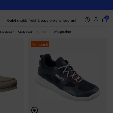
0
45 000 båttillbehör från 800 brands
Galet snabb frakt & superenkel prisgaranti
Supernöjda kunder – 4.7/5 på Trustpilot
Magazine
lmotorer
Motorsök
Outlet
Kampanj!