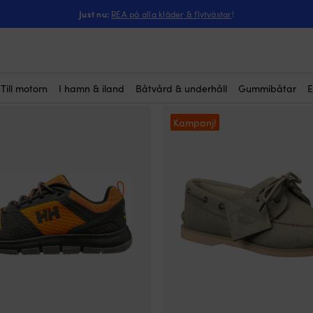
Just nu:
REA på alla kläder & flytvästar
!
åtskor
(52)
Till motorn
I hamn & iland
Båtvård & underhåll
Gummibåtar
E
Kampanj!