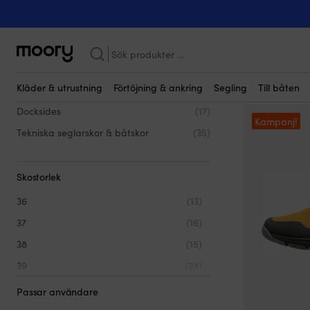
På människan
-
Kläder
-
Seglarskor & båtskor
-
Sida 3
Sida 3 - Seglarskor & b
Sök
efter:
Kläder & utrustning
Förtöjning & ankring
Segling
Till båten
Docksides
(17)
Kampanj!
Tekniska seglarskor & båtskor
(35)
Skostorlek
36
(13)
37
(16)
38
(15)
39
(24)
40
(38)
Passar användare
41
(41)