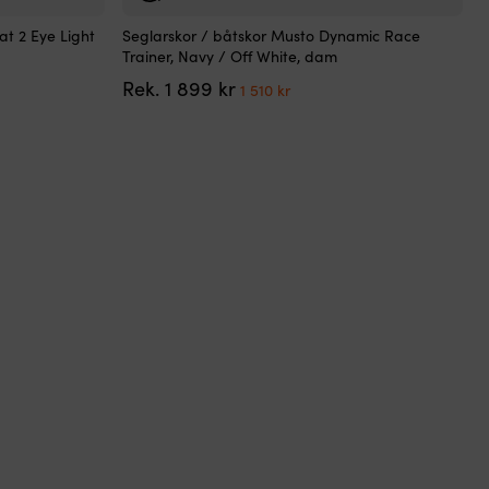
Den
at 2 Eye Light
Seglarskor / båtskor Musto Dynamic Race
här
Trainer, Navy / Off White, dam
produkten
Det
Det
Rek.
1 899
kr
har
1 510
kr
de
ursprungliga
nuvarande
flera
priset
priset
varianter.
var:
är:
De
1
1
olika
899 kr.
510 kr.
alternativen
kan
väljas
på
produktsidan