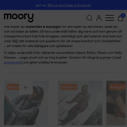
Underställ
På människan
-
Kläder
-
Just nu:
REA på alla kläder & flytvästar
!
Underställ
(10)
0
underställ & baslager
Här köper du
för alla typer av aktiviteter, både på
och vid sidan av båten. Ett bra underställ håller dig varm och torr genom att
Sök
transportera bort fukt från kroppen, samtidigt som det isolerar mot kyla och
efter:
vind. Välj rätt material och passform för att maxa komfort och rörelsefrihet
– ett måste för alla båtägare och sjöälskare!
Vi säljer underställ från välkända varumärken såsom Baltic, Musto och Helly
Hansen – noga utvalt och av hög kvalitet. Givetvis till riktigt bra priser (med
prisgaranti
) och galet snabba leveranser.
Kampanj!
Kampanj!
Kampanj!