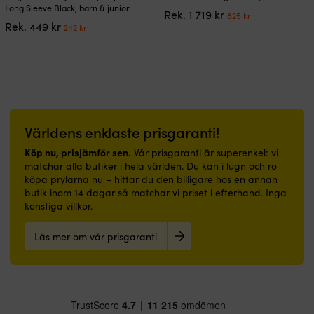
produkten
produkten
Long Sleeve Black, barn & junior
Det
Det
Rek.
1 719
kr
825
kr
har
har
Det
Det
Rek.
449
kr
ursprungliga
nuvarande
242
kr
flera
flera
ursprungliga
nuvarande
priset
priset
varianter.
varianter.
priset
priset
var:
är:
De
De
var:
är:
1
825 kr.
olika
olika
449 kr.
242 kr.
719 kr.
alternativen
alternativen
kan
kan
väljas
väljas
på
på
Världens enklaste prisgaranti!
produktsidan
produktsidan
Köp nu, prisjämför sen.
Vår prisgaranti är superenkel: vi
matchar alla butiker i hela världen. Du kan i lugn och ro
köpa prylarna nu – hittar du den billigare hos en annan
butik inom 14 dagar så matchar vi priset i efterhand. Inga
konstiga villkor.
Läs mer om vår prisgaranti