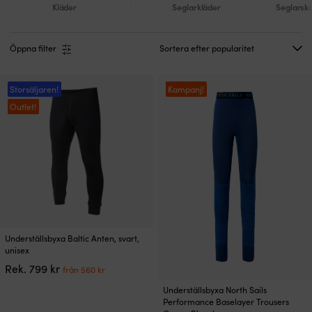
Kläder
Seglarkläder
Seglarsko
Öppna filter
Storsäljaren!
Kampanj!
Outlet!
Den
Underställsbyxa Baltic Anten, svart,
här
unisex
produkten
Det
Det
Rek.
799
kr
från
560
kr
har
ursprungliga
nuvarande
Den
flera
Underställsbyxa North Sails
priset
priset
här
varianter.
Performance Baselayer Trousers
var:
är:
produkten