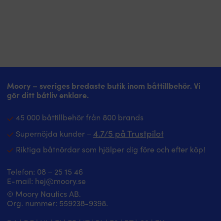
Moory – sveriges bredaste butik inom båttillbehör. Vi
gör ditt båtliv enklare.
45 000 båttillbehör från 800 brands
4.7/5 på Trustpilot
Supernöjda kunder –
Riktiga båtnördar som hjälper dig före och efter köp!
Telefon:
08 – 25 15 46
E-mail:
hej@moory.se
© Moory Nautics AB.
Org. nummer: 5‍59238-9398.