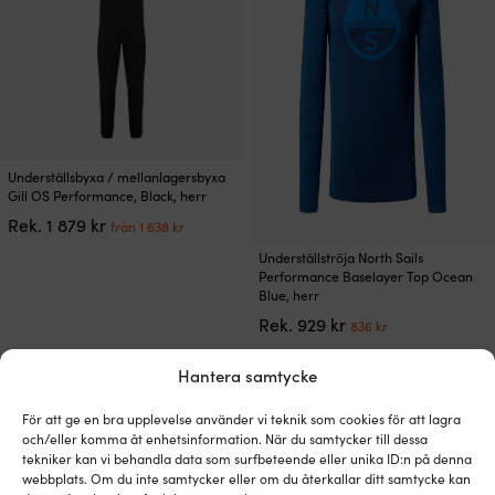
kan
kan
väljas
väljas
på
på
produktsidan
produktsidan
Den
Underställsbyxa / mellanlagersbyxa
här
Gill OS Performance, Black, herr
produkten
Det
Det
Rek.
1 879
kr
från
1 638
kr
har
ursprungliga
nuvarande
Den
flera
Underställströja North Sails
priset
priset
här
varianter.
Performance Baselayer Top Ocean
var:
är:
produkten
De
Blue, herr
1
från
har
olika
Det
Det
Rek.
929
kr
879 kr.
1
836
kr
flera
alternativen
ursprungliga
nuvarande
638 kr.
varianter.
kan
priset
priset
Hantera samtycke
De
väljas
var:
är:
Kampanj!
Kampanj!
olika
på
929 kr.
836 kr.
alternativen
produktsidan
För att ge en bra upplevelse använder vi teknik som cookies för att lagra
kan
och/eller komma åt enhetsinformation. När du samtycker till dessa
väljas
tekniker kan vi behandla data som surfbeteende eller unika ID:n på denna
webbplats. Om du inte samtycker eller om du återkallar ditt samtycke kan
på