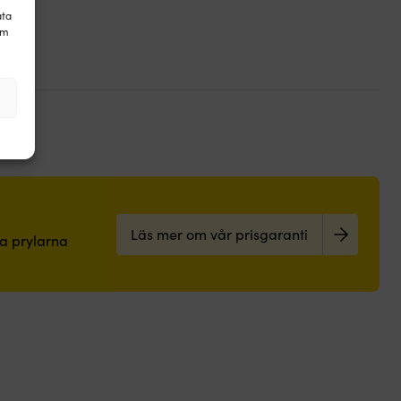
ata
om
Läs mer om vår prisgaranti
pa prylarna