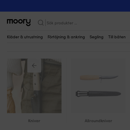
På människan
-
Knivar
-
Multiverktyg
Multiverktyg
(4)
Sök
efter:
Kläder & utrustning
Förtöjning & ankring
Segling
Till båten
Knivar
Allroundknivar