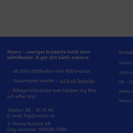
Moory – sveriges bredaste butik inom
Kontak
båttillbehör. Vi gör ditt båtliv enklare.
Spåra 
45 000 båttillbehör från 800 brands
Hjälpc
Supernöjda kunder –
4.7/5 på Trustpilot
08 – 25
Riktiga båtnördar som hjälper dig före
Maila 
och efter köp!
Moory-
Telefon:
08 – 25 15 46
E-mail:
hej@moory.se
© Moory Nautics AB.
Org. nummer: 5‍59238-9398.