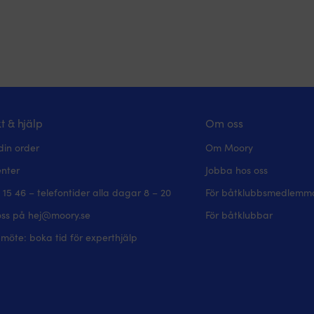
t & hjälp
Om oss
din order
Om Moory
enter
Jobba hos oss
 15 46 – telefontider alla dagar 8 – 20
För båtklubbsmedlemm
oss på hej@moory.se
För båtklubbar
möte: boka tid för experthjälp