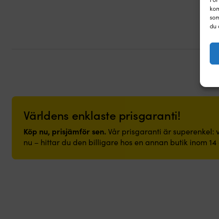
kom
som
du 
Världens enklaste prisgaranti!
Köp nu, prisjämför sen.
Vår prisgaranti är superenkel: v
nu – hittar du den billigare hos en annan butik inom 14 