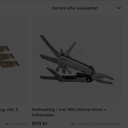
g, stål, 3-
Multiverktyg / kniv 1852-Marine Storm +
bältesväska
809
kr
55 I LAGER
2 I LAGER (FLER KAN KÖPAS)