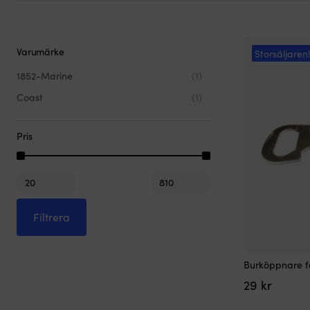
Varumärke
Storsäljaren
1852-Marine
(1)
Coast
(1)
Pris
Min
Max
pris
pris
Filtrera
Burköppnare fö
29
kr