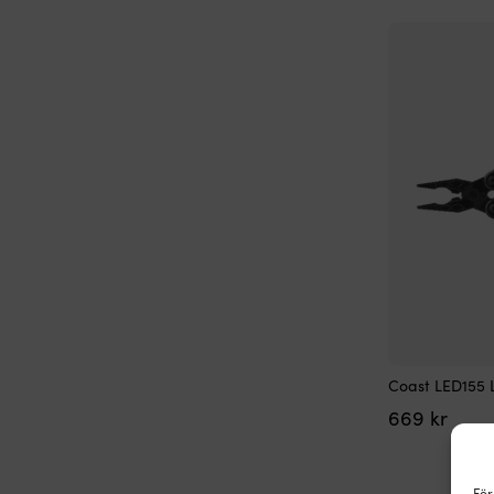
Coast LED155 LE
669
kr
För