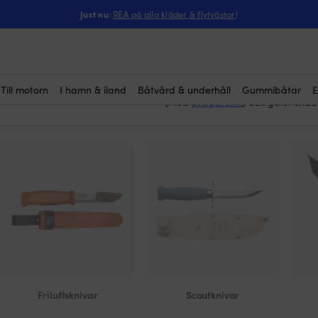
Just nu:
REA på alla kläder & flytvästar
!
multiverktyg
Här köper du
. Dess
och praktisk problemlösning i vard
”fixa vad som helst” med många f
camping och vandring eller som e
Vi säljer multiverktyg från kända 
Till motorn
I hamn & iland
Båtvård & underhåll
Gummibåtar
E
(med
prisgaranti
) och galet snab
Friluftsknivar
Scoutknivar