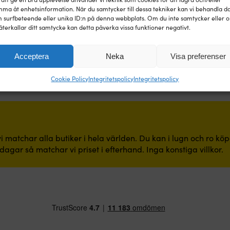
ma åt enhetsinformation. När du samtycker till dessa tekniker kan vi behandla d
 surfbeteende eller unika ID:n på denna webbplats. Om du inte samtycker eller 
återkallar ditt samtycke kan detta påverka vissa funktioner negativt.
Acceptera
Neka
Visa preferenser
Cookie Policy
Integritetspolicy
Integritetspolicy
i matchar alla butiker i hela världen. Du kan i lugn och ro kö
dagar så matchar vi priset i efterhand. Inga konstiga villkor.