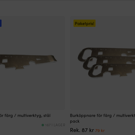
!
Paketpris!
r färg / multiverktyg, stål
Burköppnare för färg / multiverkty
pack
167 I LAGER
Det
Det
Rek.
87
kr
79
kr
ursprungliga
nuvarande