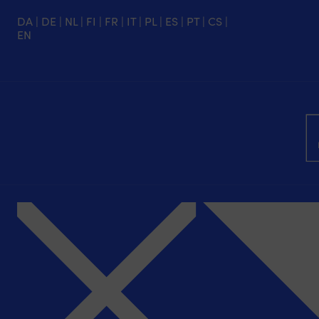
DA
|
DE
|
NL
|
FI
|
FR
|
IT
|
PL
|
ES
|
PT
|
CS
|
EN