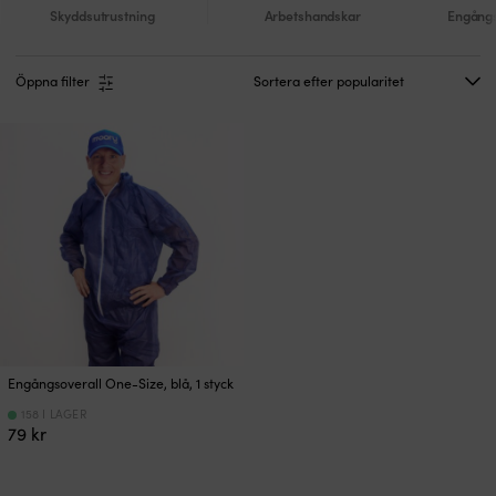
Skyddsutrustning
Arbetshandskar
Engång
Öppna filter
Engångsoverall One-Size, blå, 1 styck
158 I LAGER
79
kr