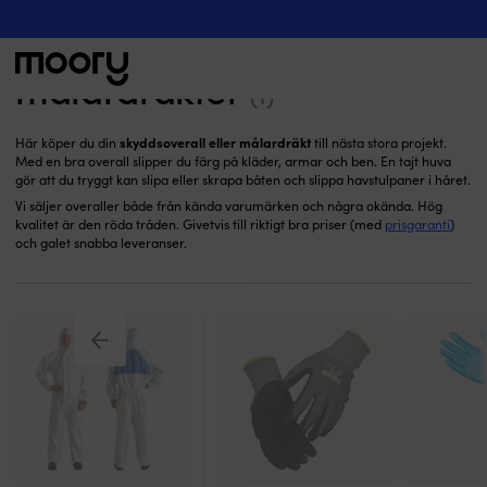
Skyddsoveraller & målardräkter
På människan
-
Skyddsutrustning
-
Skyddsoveraller &
målardräkter
(1)
Sök
skyddsoverall eller målardräkt
Här köper du din
till nästa stora projekt.
efter:
Med en bra overall slipper du färg på kläder, armar och ben. En tajt huva
gör att du tryggt kan slipa eller skrapa båten och slippa havstulpaner i håret.
Vi säljer overaller både från kända varumärken och några okända. Hög
kvalitet är den röda tråden. Givetvis till riktigt bra priser (med
prisgaranti
)
och galet snabba leveranser.