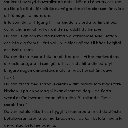
sortiment av skyddsoveraller på nätet. När du köper av oss kan
du lita på att du får glädje av några stora fördelar som är svåra
att få någon annanstans.
Eftersom du får tillgång till marknadens största sortiment ökar
också chansen att vi har just den produkt du behöver.
Du kan i lugn och ro sitta hemma vid köksbordet eller i soffan
och leta dig fram till rätt val – vi hjälper gärna till både i digital
och fysiskt form.
Du kan räkna med att du får ett bra pris – vi har marknadens
enklaste prisgaranti som gör att skulle du hitta din båtpryl
billigare någon annanstans matchar vi det priset (inklusive
frakt).
Du kan räkna med snabb leverans – alla ordrar som läggs före
klockan 11 på en vardag skickar vi samma dag – de flesta
svenskar får leverans redan nästa dag. Vi kallar det ”galet
snabb frakt”.
Du kan betala säkert och tryggt. Vi samarbetar med de största
betalleverantörerna på marknaden och du kan betala med alla
de vanliga betalmetoderna.