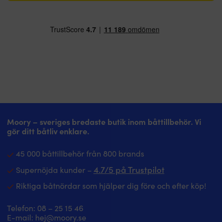
Moory – sveriges bredaste butik inom båttillbehör. Vi
gör ditt båtliv enklare.
45 000 båttillbehör från 800 brands
4.7/5 på Trustpilot
Supernöjda kunder –
Riktiga båtnördar som hjälper dig före och efter köp!
Telefon:
08 – 25 15 46
E-mail:
hej@moory.se