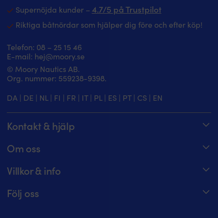
4.7/5 på Trustpilot
Supernöjda kunder –
Riktiga båtnördar som hjälper dig före och efter köp!
Telefon:
08 – 25 15 46
E-mail:
hej@moory.se
© Moory Nautics AB.
Org. nummer: 5‍59238-9398.
DA
|
DE
|
NL
|
FI
|
FR
|
IT
|
PL
|
ES
|
PT
|
CS
|
EN
Kontakt & hjälp
Spåra din order
Om oss
Hjälpcenter
Om Moory
Villkor & info
08 – 25 15 46 – telefontider alla dagar 8 – 20
Jobba hos oss
Prisgaranti
Maila oss på hej@moory.se
Följ oss
För båtklubbsmedlemmar
Fraktvillkor
Moory-möte: boka tid för experthjälp
Moory Magazine
För båtklubbar