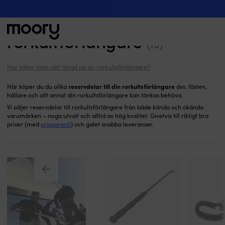
Reservdelar
Segling
-
Rorkultsförlängare
-
Reservdelar till
rorkultförlängare
(10)
Sök
efter:
Hur väljer man rätt längd på sin rorkultsförlängare?
reservdelar till din rorkultsförlängare
Här köper du du olika
dvs. fästen,
hållare och allt annat din rorkultsförlängare kan tänkas behöva.
Vi säljer reservdelar till rorkultsförlängare från både kända och okända
varumärken – noga utvalt och alltid av hög kvalitet. Givetvis till riktigt bra
priser (med
prisgaranti
) och galet snabba leveranser.