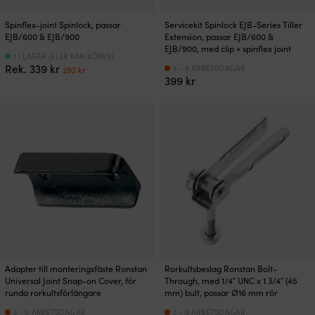
Spinflex-joint Spinlock, passar
Servicekit Spinlock EJB-Series Tiller
EJB/600 & EJB/900
Extension, passar EJB/600 &
EJB/900, med clip + spinflex joint
1 I LAGER (FLER KAN KÖPAS)
Det
Det
Rek.
339
kr
3 - 6 ARBETSDAGAR
292
kr
ursprungliga
nuvarande
399
kr
priset
priset
var:
är:
339 kr.
292 kr.
Adapter till monteringsfäste Ronstan
Rorkultsbeslag Ronstan Bolt-
Universal Joint Snap-on Cover, för
Through, med 1/4″ UNC x 1 3/4″ (45
runda rorkultsförlängare
mm) bult, passar Ø16 mm rör
3 - 6 ARBETSDAGAR
3 - 6 ARBETSDAGAR