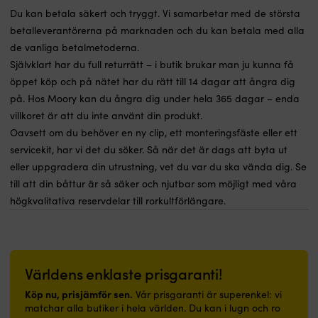
Du kan betala säkert och tryggt. Vi samarbetar med de största
betalleverantörerna på marknaden och du kan betala med alla
de vanliga betalmetoderna.
Självklart har du full returrätt – i butik brukar man ju kunna få
öppet köp och på nätet har du rätt till 14 dagar att ångra dig
på. Hos Moory kan du ångra dig under hela 365 dagar – enda
villkoret är att du inte använt din produkt.
Oavsett om du behöver en ny clip, ett monteringsfäste eller ett
servicekit, har vi det du söker. Så när det är dags att byta ut
eller uppgradera din utrustning, vet du var du ska vända dig. Se
till att din båttur är så säker och njutbar som möjligt med våra
högkvalitativa reservdelar till rorkultförlängare.
Världens enklaste prisgaranti!
Köp nu, prisjämför sen.
Vår prisgaranti är superenkel: vi
matchar alla butiker i hela världen. Du kan i lugn och ro