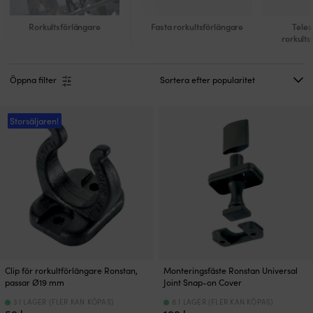
Rorkultsförlängare
Fasta rorkultsförlängare
Teles
rorkults
Öppna filter
Storsäljaren!
Clip för rorkultförlängare Ronstan,
Monteringsfäste Ronstan Universal
passar Ø19 mm
Joint Snap-on Cover
3 I LAGER (FLER KAN KÖPAS)
8 I LAGER (FLER KAN KÖPAS)