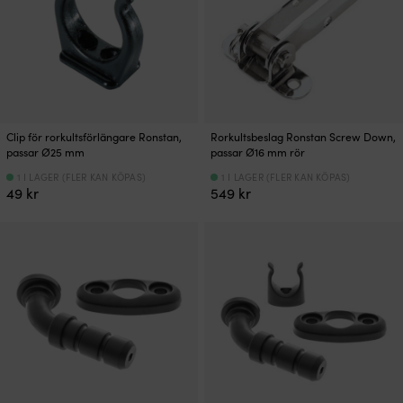
Clip för rorkultsförlängare Ronstan,
Rorkultsbeslag Ronstan Screw Down,
passar Ø25 mm
passar Ø16 mm rör
1 I LAGER (FLER KAN KÖPAS)
1 I LAGER (FLER KAN KÖPAS)
49
kr
549
kr