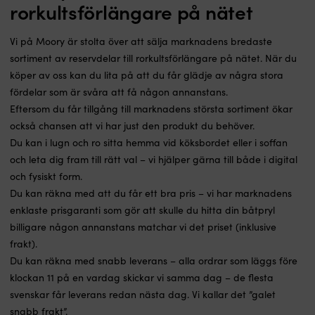
rorkultsförlängare på nätet
Vi på Moory är stolta över att sälja marknadens bredaste
sortiment av reservdelar till rorkultsförlängare på nätet. När du
köper av oss kan du lita på att du får glädje av några stora
fördelar som är svåra att få någon annanstans.
Eftersom du får tillgång till marknadens största sortiment ökar
också chansen att vi har just den produkt du behöver.
Du kan i lugn och ro sitta hemma vid köksbordet eller i soffan
och leta dig fram till rätt val – vi hjälper gärna till både i digital
och fysiskt form.
Du kan räkna med att du får ett bra pris – vi har marknadens
enklaste prisgaranti som gör att skulle du hitta din båtpryl
billigare någon annanstans matchar vi det priset (inklusive
frakt).
Du kan räkna med snabb leverans – alla ordrar som läggs före
klockan 11 på en vardag skickar vi samma dag – de flesta
svenskar får leverans redan nästa dag. Vi kallar det ”galet
snabb frakt”.