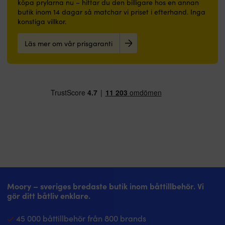
köpa prylarna nu – hittar du den billigare hos en annan
butik inom 14 dagar så matchar vi priset i efterhand. Inga
konstiga villkor.
Läs mer om vår prisgaranti
Moory – sveriges bredaste butik inom båttillbehör. Vi
gör ditt båtliv enklare.
45 000 båttillbehör från 800 brands