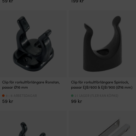
59
kr
199
kr
Clip för rorkultförlängare Ronstan,
Clip för rorkultförlängare Spinlock,
passar Ø16 mm
passar EJB/600 & EJB/900 (Ø16 mm)
3 - 6 ARBETSDAGAR
2 I LAGER (FLER KAN KÖPAS)
59
kr
99
kr