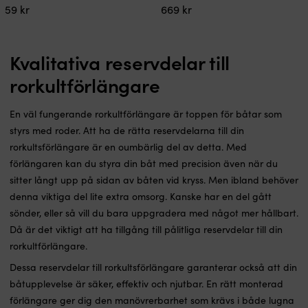
59
kr
669
kr
Kvalitativa reservdelar till
rorkultförlängare
En väl fungerande rorkultförlängare är toppen för båtar som
styrs med roder. Att ha de rätta reservdelarna till din
rorkultsförlängare är en oumbärlig del av detta. Med
förlängaren kan du styra din båt med precision även när du
sitter långt upp på sidan av båten vid kryss. Men ibland behöver
denna viktiga del lite extra omsorg. Kanske har en del gått
sönder, eller så vill du bara uppgradera med något mer hållbart.
Då är det viktigt att ha tillgång till pålitliga reservdelar till din
rorkultförlängare.
Dessa reservdelar till rorkultsförlängare garanterar också att din
båtupplevelse är säker, effektiv och njutbar. En rätt monterad
förlängare ger dig den manövrerbarhet som krävs i både lugna