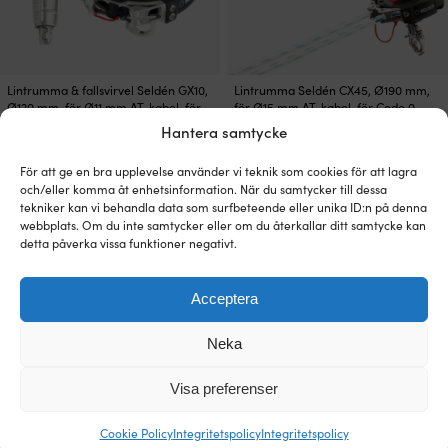
Lintrumma & fallsvirvel Seldén GX10,
Lintrumma Seldén CX45, Ø190 mm,
Ø120 mm, för Ø11 mm AT-kabel, för
för Ø15 mm AT-kabel, för Code 0
asymmetrisk spinnaker/gennaker
Hantera samtycke
3 - 6 ARBETSDAGAR
20 439
kr
3 - 6 ARBETSDAGAR
14 249
kr
För att ge en bra upplevelse använder vi teknik som cookies för att lagra
och/eller komma åt enhetsinformation. När du samtycker till dessa
tekniker kan vi behandla data som surfbeteende eller unika ID:n på denna
webbplats. Om du inte samtycker eller om du återkallar ditt samtycke kan
detta påverka vissa funktioner negativt.
Acceptera
Neka
Visa preferenser
Cookie Policy
Integritetspolicy
Integritetspolicy
Lintrumma & fallsvirvel Seldén GX25,
Lintrumma & fallsvirvel Seldén GX7.5,