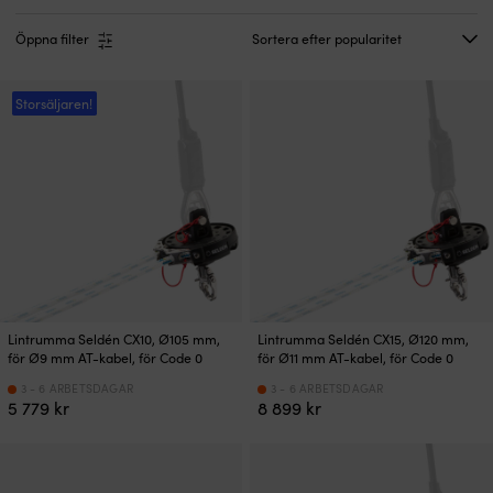
Öppna filter
Storsäljaren!
Lintrumma Seldén CX10, Ø105 mm,
Lintrumma Seldén CX15, Ø120 mm,
för Ø9 mm AT-kabel, för Code 0
för Ø11 mm AT-kabel, för Code 0
3 - 6 ARBETSDAGAR
3 - 6 ARBETSDAGAR
5 779
kr
8 899
kr