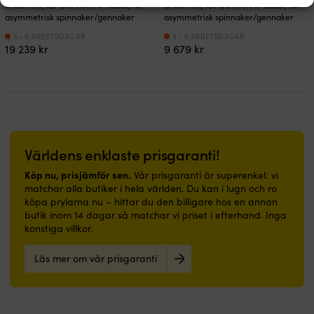
Ø190 mm, för Ø15 mm AT-kabel, för
Ø105 mm, för Ø9 mm AT-kabel, för
asymmetrisk spinnaker/gennaker
asymmetrisk spinnaker/gennaker
3 - 6 ARBETSDAGAR
3 - 6 ARBETSDAGAR
19 239
kr
9 679
kr
Världens enklaste prisgaranti!
Köp nu, prisjämför sen.
Vår prisgaranti är superenkel: vi
matchar alla butiker i hela världen. Du kan i lugn och ro
köpa prylarna nu – hittar du den billigare hos en annan
butik inom 14 dagar så matchar vi priset i efterhand. Inga
konstiga villkor.
Läs mer om vår prisgaranti