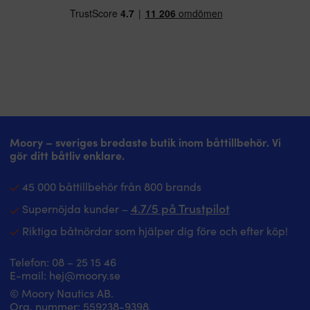
Moory – sveriges bredaste butik inom båttillbehör. Vi
gör ditt båtliv enklare.
45 000 båttillbehör från 800 brands
4.7/5 på Trustpilot
Supernöjda kunder –
Riktiga båtnördar som hjälper dig före och efter köp!
Telefon:
08 – 25 15 46
E-mail:
hej@moory.se
© Moory Nautics AB.
Org. nummer: 5‍59238-9398.