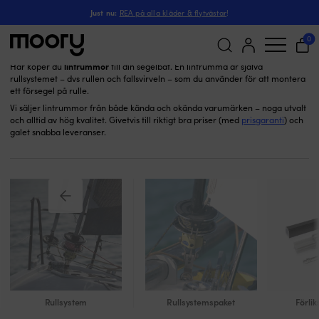
Lintrummor
Segling
-
Rullsystem
-
Just nu:
REA på alla kläder & flytvästar
!
Lintrummor
(8)
0
lintrummor
Här köper du
till din segelbåt. En lintrumma är själva
rullsystemet – dvs rullen och fallsvirveln – som du använder för att montera
Sök
ett försegel på rulle.
efter:
Vi säljer lintrummor från både kända och okända varumärken – noga utvalt
och alltid av hög kvalitet. Givetvis till riktigt bra priser (med
prisgaranti
) och
galet snabba leveranser.
Rullsystem
Rullsystemspaket
Förlik