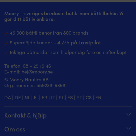
Moory – sveriges bredaste butik inom båttillbehör. Vi
gör ditt båtliv enklare.
45 000 båttillbehör från 800 brands
4.7/5 på Trustpilot
Supernöjda kunder –
Riktiga båtnördar som hjälper dig före och efter köp!
Telefon:
08 – 25 15 46
E-mail:
hej@moory.se
© Moory Nautics AB.
Org. nummer: 5‍59238-9398.
DA
|
DE
|
NL
|
FI
|
FR
|
IT
|
PL
|
ES
|
PT
|
CS
|
EN
Kontakt & hjälp
Spåra din order
Om oss
Hjälpcenter