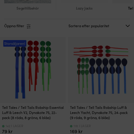
Segeltillbehör
Lazy Jacks
Tel
Öppna filter
Storsäljaren!
Tell Tales / Tell Tails Robship Essential
Tell Tales / Tell Tails Robship Luff &
Luff & Leech V2, Dynakote 75, 22-
Leech Yacht, Dynakote 75, 24-pack
pack (8 röda, 8 gröna, 6 blåa)
(9 röda, 9 gröna, 6 blåa)
142 I LAGER
118 I LAGER
79
kr
169
kr