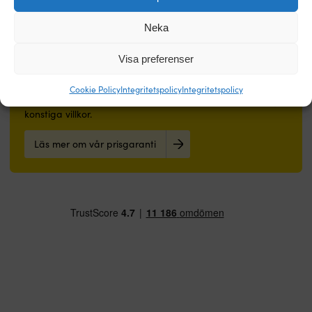
Neka
Världens enklaste prisgaranti!
Visa preferenser
Köp nu, prisjämför sen.
Vår prisgaranti är superenkel: vi
matchar alla butiker i hela världen. Du kan i lugn och ro
köpa prylarna nu – hittar du den billigare hos en annan
Cookie Policy
Integritetspolicy
Integritetspolicy
butik inom 14 dagar så matchar vi priset i efterhand. Inga
konstiga villkor.
Läs mer om vår prisgaranti