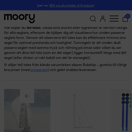
Tell Tales
Segling
-
Segeltillbehör
-
Just nu:
REA på alla kläder & flytvästar
!
Tell Tales / Tell Tails
(4)
0
tell tales
Här köper du
. Dessa små snören eller tygremsor är oerhört viktiga
för alla seglare, eftersom de hjälper dig att visualisera hur vinden passerar
Sök
seglets form. Genom att observera tell tales kan du effektivare trimma sina
efter:
segel för optimal prestanda och hastighet. Tumregeln är att vinden skall
passera seglet med samma tryck och riktning på ömse sidor vilket du ser
genom att dina tell tails (som en del säger) ligger horisontellt längs med ditt
segel (eller sticker ut rakt bakåt om det är storseglet).
Vi säljer tell tales från kända varumärken såsom Robship – givetvis till riktigt
bra priser (med
prisgaranti
) och galet snabba leveranser.