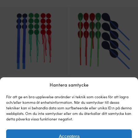
Tell Tales / Tell Tails Robship Essential
Tell Tales / Tell Tails Robship Luff &
Hantera samtycke
Luff & Leech V1, bomull, akryl &
Leech Racing Dinghy, Dynakote 75,
Dynakote 75, 22-pack (8 röda, 8
16-pack (6 röda, 6 gröna, 4 blåa)
gröna, 6 blåa)
För att ge en bra upplevelse använder vi teknik som cookies för att lagra
21 I LAGER
och/eller komma åt enhetsinformation. När du samtycker till dessa
139
kr
32 I LAGER
tekniker kan vi behandla data som surfbeteende eller unika ID:n på denna
79
kr
webbplats. Om du inte samtycker eller om du återkallar ditt samtycke kan
detta påverka vissa funktioner negativt.
Acceptera