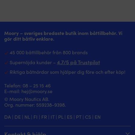
Moory – sveriges bredaste butik inom båttillbehör. Vi
gör ditt båtliv enklare.
45 000 båttillbehör från 800 brands
4.7/5 på Trustpilot
Supernöjda kunder –
Riktiga båtnördar som hjälper dig före och efter köp!
Telefon:
08 – 25 15 46
E-mail:
hej@moory.se
© Moory Nautics AB.
Org. nummer: 5‍59238-9398.
DA
|
DE
|
NL
|
FI
|
FR
|
IT
|
PL
|
ES
|
PT
|
CS
|
EN
Kontakt & hjälp