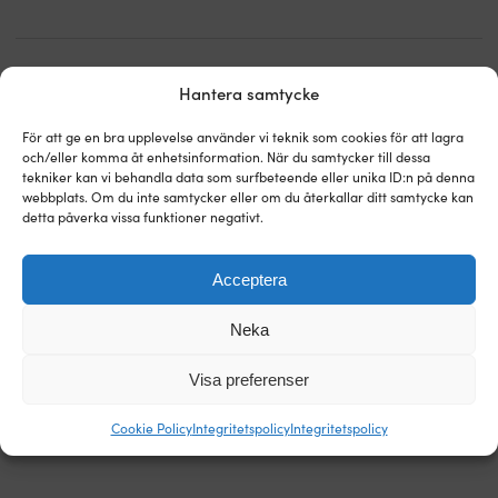
Hantera samtycke
Världens enklaste prisgaranti!
För att ge en bra upplevelse använder vi teknik som cookies för att lagra
och/eller komma åt enhetsinformation. När du samtycker till dessa
Köp nu, prisjämför sen.
Vår prisgaranti är superenkel: vi
tekniker kan vi behandla data som surfbeteende eller unika ID:n på denna
matchar alla butiker i hela världen. Du kan i lugn och ro
webbplats. Om du inte samtycker eller om du återkallar ditt samtycke kan
köpa prylarna nu – hittar du den billigare hos en annan
detta påverka vissa funktioner negativt.
butik inom 14 dagar så matchar vi priset i efterhand. Inga
konstiga villkor.
Acceptera
Läs mer om vår prisgaranti
Neka
Visa preferenser
Cookie Policy
Integritetspolicy
Integritetspolicy