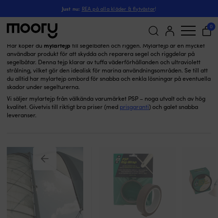
Mylartejp
Segling
-
Seglingstejp
-
Just nu:
REA på alla kläder & flytvästar
!
Mylartejp
(2)
0
mylartejp
Här köper du
till segelbåten och riggen. Mylartejp är en mycket
användbar produkt för att skydda och reparera segel och riggdelar på
Sök
segelbåtar. Denna tejp klarar av tuffa väderförhållanden och ultraviolett
efter:
strålning, vilket gör den idealisk för marina användningsområden. Se till att
du alltid har mylartejp ombord för snabba och enkla lösningar på eventuella
skador under segelturerna.
Vi säljer mylartejp från välkända varumärket PSP – noga utvalt och av hög
kvalitet. Givetvis till riktigt bra priser (med
prisgaranti
) och galet snabba
leveranser.