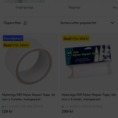
Seglingstejp
Riggtejp
Seg
Öppna filter
Storsäljaren!
Deal!
3 för
808
kr
Deal!
3 för
349
kr
Mylartejp PSP Mylar Repair Tape, 50
Mylartejp PSP Mylar Repair Tape, 150
mm x 3 meter, transparent
mm x 3 meter, transparent
9 I LAGER (FLER KAN KÖPAS)
2 I LAGER (FLER KAN KÖPAS)
129
kr
299
kr