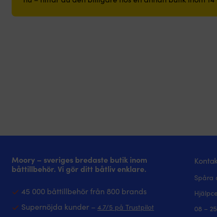
Moory – sveriges bredaste butik inom
Kontak
båttillbehör. Vi gör ditt båtliv enklare.
Spåra 
45 000 båttillbehör från 800 brands
Hjälpc
Supernöjda kunder –
4.7/5 på Trustpilot
08 – 25