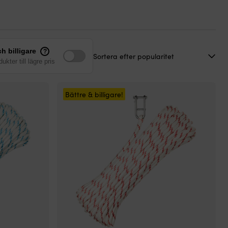
h billigare
?
ukter till lägre pris
Bättre & billigare!