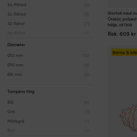
24-flätad
(2)
Den
Storfall med i
32-flätad
(3)
här
Örskär, polyest
produkten
32-flätat
(7)
hölje, vit/blå
har
24-flätat
(2)
Rek.
609
kr
flera
varianter.
Diameter
De
olika
Bättre & bill
Ø12 mm
(12)
alternativen
kan
Ø10 mm
(9)
väljas
på
Ø8 mm
(4)
produktsidan
Tampens färg
Blå
(4)
Grå
(1)
Mörkgrå
(1)
Röd
(6)