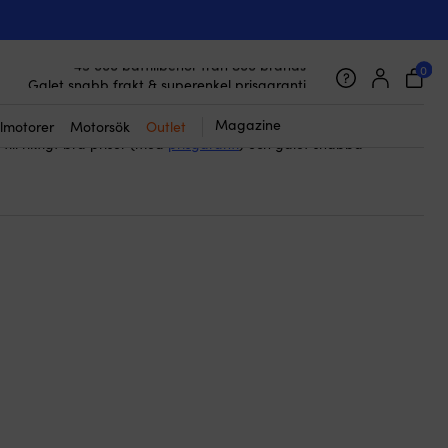
el & ögla
till din segelbåt. Här får du allt du behöver – det är
a fallinor rekommenderas till de allra flesta seglare, då
0
45 000 båttillbehör från 800 brands
 fallhornen på både storsegel, försegel och spinnaker. Smidigt,
Galet snabb frakt & superenkel prisgaranti
ekt.
Supernöjda kunder – 4.7/5 på Trustpilot
& ögla från välkända vaurmärken (inkl. NOCK, Kaya Ropes, Regatta
Magazine
lmotorer
Motorsök
Outlet
till riktigt bra priser (med
prisgaranti
) och galet snabba