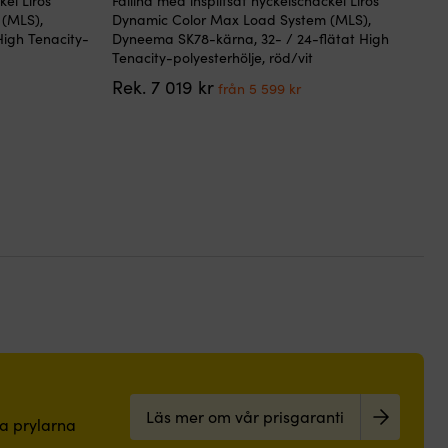
kel Liros
Fallina med insplitsat nyckelschackel Liros
här
(MLS),
Dynamic Color Max Load System (MLS),
produkten
igh Tenacity-
Dyneema SK78-kärna, 32- / 24-flätat High
har
Tenacity-polyesterhölje, röd/vit
flera
Det
Det
Rek.
7 019
kr
varianter.
från
5 599
kr
arande
ursprungliga
nuvarande
De
et
priset
priset
olika
var:
är:
alternativen
n
7
från
kan
019 kr.
5
väljas
kr.
599 kr.
på
produktsidan
Läs mer om vår prisgaranti
pa prylarna