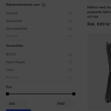
Vit
(9)
Rekommenderas som
Den
Fallina med in
här
polyester-kärna
Fockfall
(6)
produkten
vit/röd
har
Genuafall
(6)
Rek.
699
kr
flera
varianter.
Spinnakerfall
(6)
De
Storfall
(9)
olika
alternativen
Varumärke
kan
väljas
NOCK
(4)
på
produktsidan
Kaya Ropes
(1)
Liros
(3)
Robline
(4)
Pris
Min
Max
pris
pris