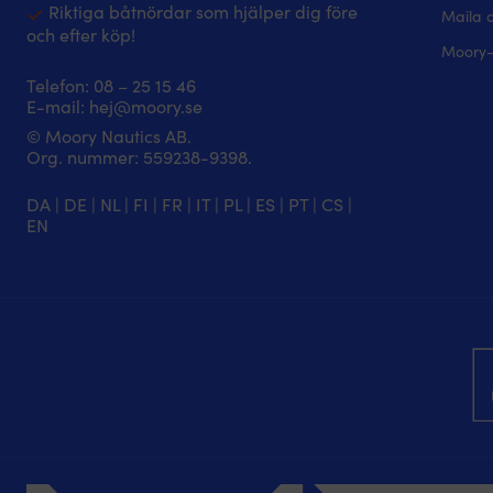
Riktiga båtnördar som hjälper dig före
Maila 
och efter köp!
Moory-
Telefon:
08 – 25 15 46
E-mail:
hej@moory.se
© Moory Nautics AB.
Org. nummer: 5‍59238-9398.
DA
|
DE
|
NL
|
FI
|
FR
|
IT
|
PL
|
ES
|
PT
|
CS
|
EN