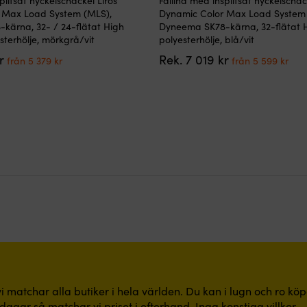
plitsat nyckelschackel Liros
Fallina med insplitsat nyckelschac
här
 Max Load System (MLS),
Dynamic Color Max Load System 
produkten
kärna, 32- / 24-flätat High
Dyneema SK78-kärna, 32-flätat H
har
sterhölje, mörkgrå/vit
polyesterhölje, blå/vit
flera
Det
Det
Det
Det
r
Rek.
7 019
kr
varianter.
från
5 379
kr
från
5 599
kr
ursprungliga
nuvarande
ursprungliga
nuv
De
priset
priset
priset
pris
olika
var:
är:
var:
är:
alternativen
7
från
7
frå
kan
019 kr.
5
019 kr.
5
väljas
379 kr.
599 
på
produktsidan
i matchar alla butiker i hela världen. Du kan i lugn och ro kö
dagar så matchar vi priset i efterhand. Inga konstiga villkor.