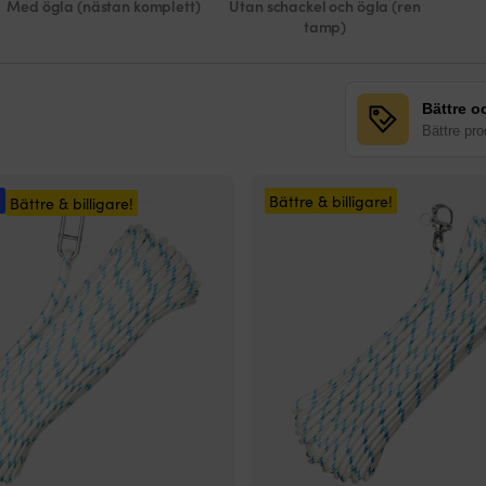
Med ögla (nästan komplett)
Utan schackel och ögla (ren
tamp)
Bättre oc
Bättre prod
!
Bättre & billigare!
Bättre & billigare!