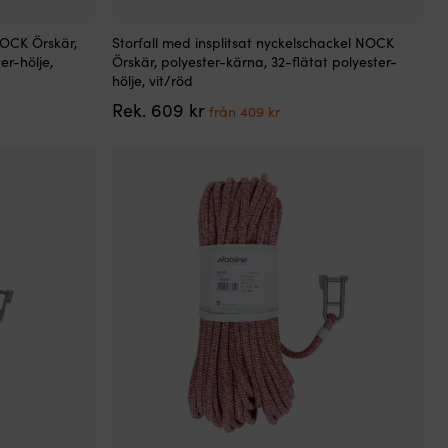
Den
NOCK Örskär,
Storfall med insplitsat nyckelschackel NOCK
här
er-hölje,
Örskär, polyester-kärna, 32-flätat polyester-
produkten
hölje, vit/röd
har
Det
Det
Rek.
609
kr
flera
från
409
kr
ande
ursprungliga
nuvarande
varianter.
priset
priset
De
var:
är:
olika
609 kr.
från
alternativen
.
409 kr.
kan
väljas
på
produktsidan