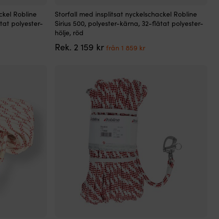
Den
ckel Robline
Storfall med insplitsat nyckelschackel Robline
här
ätat polyester-
Sirius 500, polyester-kärna, 32-flätat polyester-
produkten
hölje, röd
har
Det
Det
Rek.
2 159
kr
flera
från
1 859
kr
arande
ursprungliga
nuvarande
varianter.
et
priset
priset
De
var:
är:
olika
2
från
alternativen
159 kr.
1
kan
r.
859 kr.
väljas
på
produktsidan