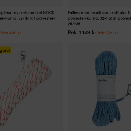
Den
nsplitsat nyckelschackel NOCK
Fallina med insplitsad skothake 
här
er-kärna, 32-flätat polyester-
polyester-kärna, 32-flätat polyest
produkten
vit/blå
har
Det
Det
Det
Det
Rek.
1 149
kr
flera
från
409
kr
från
769
kr
ursprungliga
nuvarande
ursprungliga
nuvar
varianter.
priset
priset
priset
priset
De
var:
är:
var:
är:
olika
igare!
609 kr.
från
1
från
alternativen
409 kr.
149 kr.
769 kr
kan
väljas
på
produktsidan