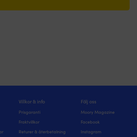
Villkor & info
Följ oss
Prisgaranti
Moory Magazine
Fraktvillkor
Facebook
ar
Returer & återbetalning
Instagram