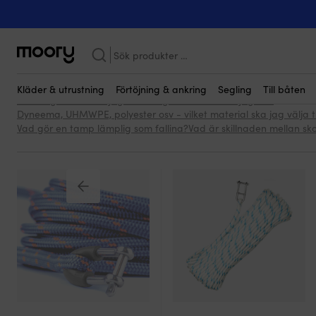
Segling
-
Tågvirke
-
Fallinor
-
Med schackel & ögla (komplett)
Fallinor med schackel &
Sök
(komplett)
efter:
(12)
Kläder & utrustning
Förtöjning & ankring
Segling
Till båten
Hur lång fallina ska jag ha?
Hur grov fallina skall jag ha?
Dyneema, UHMWPE, polyester osv - vilket material ska jag välja til
Vad gör en tamp lämplig som fallina?
Vad är skillnaden mellan skot