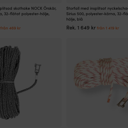
Den
splitsad skothake NOCK Örskär,
Storfall med insplitsat nyckelscha
här
, 32-flätat polyester-hölje,
Sirius 500, polyester-kärna, 32-fl
produkten
hölje, blå
har
Det
Det
Det
Det
Rek.
1 649
kr
flera
från
469
kr
från
1 419
kr
ursprungliga
nuvarande
ursprungliga
nuv
varianter.
priset
priset
priset
pris
De
var:
är:
var:
är:
olika
699 kr.
från
1
från
alternativen
469 kr.
649 kr.
1
kan
419 k
väljas
på
produktsidan