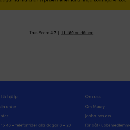
t & hjälp
Om oss
din order
Om Moory
enter
Jobba hos oss
 15 46 – telefontider alla dagar 8 – 20
För båtklubbsmedlemm