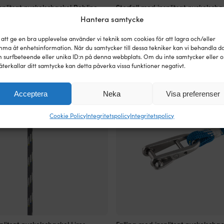
Den
splitsat nyckelschackel Robline
Storfall med insplitsat nyckelsch
här
yester-kärna, 32-flätat polyester-
Ropes Lupes Plain, polyester-kärn
Hantera samtycke
produkten
polyester-hölje, vit/röd
har
Det
Det
Det
Det
 att ge en bra upplevelse använder vi teknik som cookies för att lagra och/eller
kr
Rek.
1 959
kr
flera
2 309
kr
1 619
kr
ursprungliga
nuvarande
ursprungliga
nuvaran
ma åt enhetsinformation. När du samtycker till dessa tekniker kan vi behandla d
varianter.
 surfbeteende eller unika ID:n på denna webbplats. Om du inte samtycker eller 
priset
priset
priset
priset
De
återkallar ditt samtycke kan detta påverka vissa funktioner negativt.
var:
är:
var:
är:
olika
2
2
1
1
alternativen
689 kr.
309 kr.
959 kr.
619 kr.
kan
Acceptera
Neka
Visa preferenser
väljas
på
produktsidan
Cookie Policy
Integritetspolicy
Integritetspolicy
Den