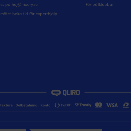
oss på hej@moory.se
För båtklubbar
möte: boka tid för experthjälp