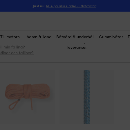
Just nu:
REA på alla kläder & flytvästar
!
 ögla
fallinor med schack
Här köper du
bara att tuta & köra! Dessa färdig
schacklet är perfekt anpassat till
säkert och redo att användas dir
Vi säljer fallinor med schackel 
Till motorn
I hamn & iland
Båtvård & underhåll
Gummibåtar
E
Yacht Ropes och Robline. Givetvis 
l min fallina?
leveranser.
linor och fallinor?