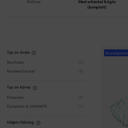
Fallinor
Med schackel & ögla
(komplett)
Typ av ände
Storsäljaren
Skothake
(3)
Nyckelschackel
(9)
Typ av kärna
Polyester
(9)
Dyneema & UHMWPE
(3)
Höljets flätning