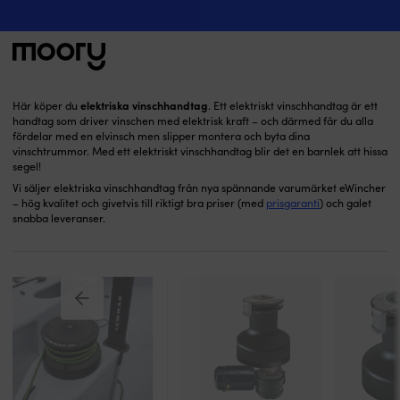
Elektriska vinschhandtag
Segling
-
Skotvinschar
-
Elektriska vinschhandtag
(5)
Sök
elektriska vinschhandtag
Här köper du
. Ett elektriskt vinschhandtag är ett
efter:
handtag som driver vinschen med elektrisk kraft – och därmed får du alla
fördelar med en elvinsch men slipper montera och byta dina
vinschtrummor. Med ett elektriskt vinschhandtag blir det en barnlek att hissa
segel!
Vi säljer elektriska vinschhandtag från nya spännande varumärket eWincher
– hög kvalitet och givetvis till riktigt bra priser (med
prisgaranti
) och galet
snabba leveranser.