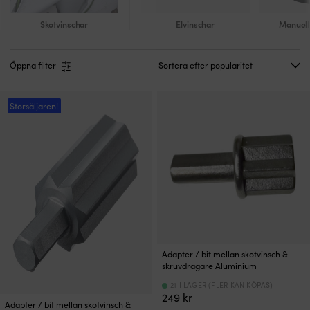
Skotvinschar
Elvinschar
Manuell
Öppna filter
Storsäljaren!
Adapter / bit mellan skotvinsch &
skruvdragare Aluminium
21 I LAGER (FLER KAN KÖPAS)
249
kr
Adapter / bit mellan skotvinsch &