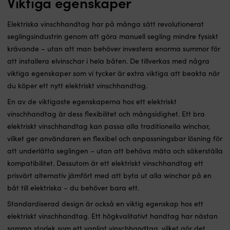
Viktiga egenskaper
Elektriska vinschhandtag har på många sätt revolutionerat
seglingsindustrin genom att göra manuell segling mindre fysiskt
krävande – utan att man behöver investera enorma summor för
att installera elvinschar i hela båten. De tillverkas med några
viktiga egenskaper som vi tycker är extra viktiga att beakta när
du köper ett nytt elektriskt vinschhandtag.
En av de viktigaste egenskaperna hos ett elektriskt
vinschhandtag är dess flexibilitet och mångsidighet. Ett bra
elektriskt vinschhandtag kan passa alla traditionella winchar,
vilket ger användaren en flexibel och anpassningsbar lösning för
att underlätta seglingen – utan att behöva mäta och säkerställa
kompatibilitet. Dessutom är ett elektriskt vinschhandtag ett
prisvärt alternativ jämfört med att byta ut alla winchar på en
båt till elektriska – du behöver bara ett.
Standardiserad design är också en viktig egenskap hos ett
elektriskt vinschhandtag. Ett högkvalitativt handtag har nästan
samma storlek som ett vanligt vinschhandtag, vilket gör det