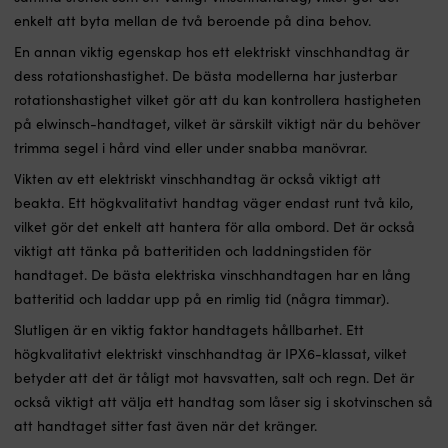
enkelt att byta mellan de två beroende på dina behov.
En annan viktig egenskap hos ett elektriskt vinschhandtag är
dess rotationshastighet. De bästa modellerna har justerbar
rotationshastighet vilket gör att du kan kontrollera hastigheten
på elwinsch-handtaget, vilket är särskilt viktigt när du behöver
trimma segel i hård vind eller under snabba manövrar.
Vikten av ett elektriskt vinschhandtag är också viktigt att
beakta. Ett högkvalitativt handtag väger endast runt två kilo,
vilket gör det enkelt att hantera för alla ombord. Det är också
viktigt att tänka på batteritiden och laddningstiden för
handtaget. De bästa elektriska vinschhandtagen har en lång
batteritid och laddar upp på en rimlig tid (några timmar).
Slutligen är en viktig faktor handtagets hållbarhet. Ett
högkvalitativt elektriskt vinschhandtag är IPX6-klassat, vilket
betyder att det är tåligt mot havsvatten, salt och regn. Det är
också viktigt att välja ett handtag som låser sig i skotvinschen så
att handtaget sitter fast även när det kränger.