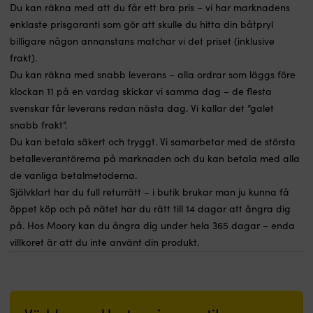
Du kan räkna med att du får ett bra pris – vi har marknadens
enklaste prisgaranti som gör att skulle du hitta din båtpryl
billigare någon annanstans matchar vi det priset (inklusive
frakt).
Du kan räkna med snabb leverans – alla ordrar som läggs före
klockan 11 på en vardag skickar vi samma dag – de flesta
svenskar får leverans redan nästa dag. Vi kallar det ”galet
snabb frakt”.
Du kan betala säkert och tryggt. Vi samarbetar med de största
betalleverantörerna på marknaden och du kan betala med alla
de vanliga betalmetoderna.
Självklart har du full returrätt – i butik brukar man ju kunna få
öppet köp och på nätet har du rätt till 14 dagar att ångra dig
på. Hos Moory kan du ångra dig under hela 365 dagar – enda
villkoret är att du inte använt din produkt.