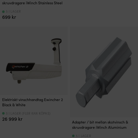
skruvdragare iWinch Stainless Steel
5 I LAGER
699
kr
Elektriskt vinschhandtag Ewincher 2
Black & White
5 I LAGER (FLER KAN KÖPAS)
26 999
kr
Adapter / bit mellan skotvinsch &
skruvdragare iWinch Aluminium
5 I LAGER