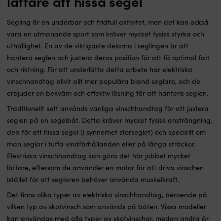
lättare att hissa segel
Segling är en underbar och fridfull aktivitet, men det kan också
vara en utmanande sport som kräver mycket fysisk styrka och
uthållighet. En av de viktigaste delarna i seglingen är att
hantera seglen och justera deras position för att få optimal fart
och riktning. För att underlätta detta arbete har elektriska
vinschhandtag blivit allt mer populära bland seglare, och de
erbjuder en bekväm och effektiv lösning för att hantera seglen.
Traditionellt sett används vanliga vinschhandtag för att justera
seglen på en segelbåt. Detta kräver mycket fysisk ansträngning,
dels för att hissa segel (i synnerhet storseglet) och speciellt om
man seglar i tuffa vindförhållanden eller på långa sträckor.
Elektriska vinschhandtag kan göra det här jobbet mycket
lättare, eftersom de använder en motor för att driva vinschen
istället för att seglaren behöver använda muskelkraft.
Det finns olika typer av elektriska vinschhandtag, beroende på
vilken typ av skotvinsch som används på båten. Vissa modeller
kan användas med alla typer av skotvinschar, medan andra är