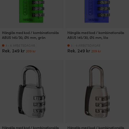
Hänglås med kod / kombinationslås
Hänglås med kod / kombinationslås
ABUS 145/30, Ø5 mm, grön
ABUS 145/30, Ø5 mm, lila
3 - 6 ARBETSDAGAR
3 - 6 ARBETSDAGAR
Det
Det
Det
Det
Rek.
249
kr
Rek.
249
kr
209
kr
209
kr
ursprungliga
nuvarande
ursprungliga
nuvarande
priset
priset
priset
priset
var:
är:
var:
är:
249 kr.
209 kr.
249 kr.
209 kr.
Hänglås med kod / kombinationslås
Hänglås med kod / kombinationslås