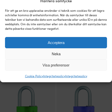
Hantera samtycke
var:
är:
var:
är:
219 kr.
189 kr.
219 kr.
189 kr.
För att ge en bra upplevelse använder vi teknik som cookies för att lagra
och/eller komma åt enhetsinformation. När du samtycker till dessa
tekniker kan vi behandla data som surfbeteende eller unika ID:n på denna
webbplats. Om du inte samtycker eller om du återkallar ditt samtycke kan
detta påverka vissa funktioner negativt.
Acceptera
Neka
Hänglås med kod / kombinationslås
Hänglås med kod / kombinationslås
ABUS 145/30, Ø5 mm, grå
ABUS 145/30, Ø5 mm, gul
Visa preferenser
3 - 6 ARBETSDAGAR
3 - 6 ARBETSDAGAR
Det
Det
Det
Det
Rek.
249
kr
Rek.
249
kr
210
kr
209
kr
Cookie Policy
Integritetspolicy
Integritetspolicy
ursprungliga
nuvarande
ursprungliga
nuvarande
priset
priset
priset
priset
var:
är:
var:
är:
249 kr.
210 kr.
249 kr.
209 kr.