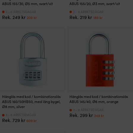
ABUS 155/30, Ø5 mm, svart/vit
ABUS 155/20, Ø3 mm, svart/vit
3 - 6 ARBETSDAGAR
3 - 6 ARBETSDAGAR
Det
Det
Det
Det
Rek.
249
kr
Rek.
219
kr
209
kr
189
kr
ursprungliga
nuvarande
ursprungliga
nuvarande
priset
priset
priset
priset
var:
är:
var:
är:
249 kr.
209 kr.
219 kr.
189 kr.
Hänglås med kod / kombinationslås
Hänglås med kod / kombinationslås
ABUS 160/50HB50, med lång bygel,
ABUS 145/40, Ø6 mm, orange
Ø8 mm, silver
3 - 6 ARBETSDAGAR
Det
Det
Rek.
299
kr
3 - 6 ARBETSDAGAR
249
kr
Det
Det
Rek.
729
kr
ursprungliga
nuvarande
609
kr
ursprungliga
nuvarande
priset
priset
priset
priset
var:
är: