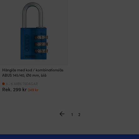
var:
är:
299 kr.
249 kr.
729 kr.
609 kr.
Hänglås med kod / kombinationslås
ABUS 145/40, Ø6 mm, blå
3 - 6 ARBETSDAGAR
Det
Det
Rek.
299
kr
249
kr
ursprungliga
nuvarande
priset
priset
var:
är:
299 kr.
249 kr.
1
2