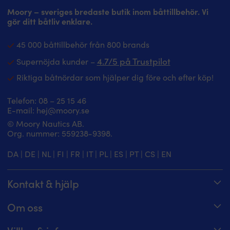
Moory – sveriges bredaste butik inom båttillbehör. Vi
gör ditt båtliv enklare.
45 000 båttillbehör från 800 brands
4.7/5 på Trustpilot
Supernöjda kunder –
Riktiga båtnördar som hjälper dig före och efter köp!
Telefon:
08 – 25 15 46
E-mail:
hej@moory.se
© Moory Nautics AB.
Org. nummer: 5‍59238-9398.
DA
|
DE
|
NL
|
FI
|
FR
|
IT
|
PL
|
ES
|
PT
|
CS
|
EN
Kontakt & hjälp
Spåra din order
Om oss
Hjälpcenter
Om Moory