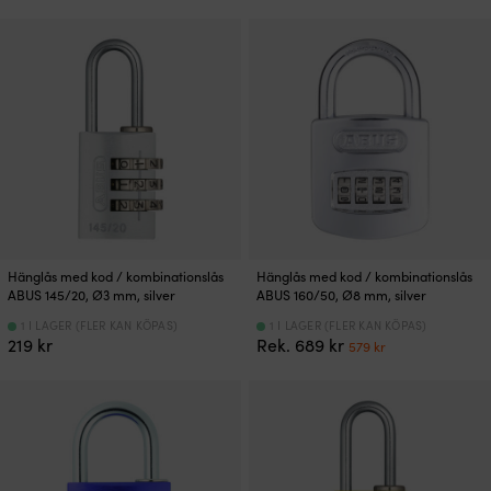
ursprungliga
nuvarande
ursprungliga
nuvarande
priset
priset
priset
priset
var:
är:
var:
är:
249 kr.
209 kr.
219 kr.
189 kr.
Hänglås med kod / kombinationslås
Hänglås med kod / kombinationslås
ABUS 145/20, Ø3 mm, silver
ABUS 160/50, Ø8 mm, silver
1 I LAGER (FLER KAN KÖPAS)
1 I LAGER (FLER KAN KÖPAS)
Det
Det
219
kr
Rek.
689
kr
579
kr
ursprungliga
nuvarande
priset
priset
var:
är:
689 kr.
579 kr.