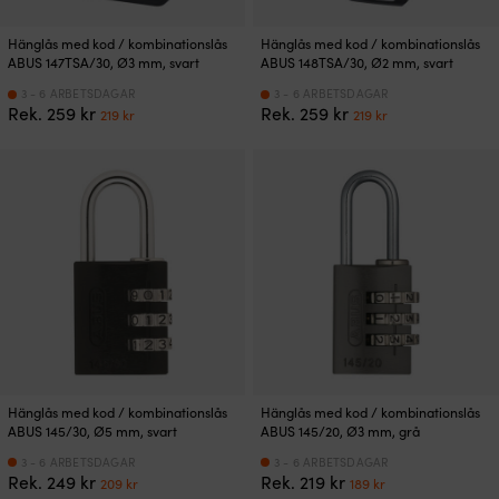
Hänglås med kod / kombinationslås
Hänglås med kod / kombinationslås
ABUS 147TSA/30, Ø3 mm, svart
ABUS 148TSA/30, Ø2 mm, svart
3 - 6 ARBETSDAGAR
3 - 6 ARBETSDAGAR
Det
Det
Det
Det
Rek.
259
kr
Rek.
259
kr
219
kr
219
kr
ursprungliga
nuvarande
ursprungliga
nuvarande
priset
priset
priset
priset
var:
är:
var:
är:
259 kr.
219 kr.
259 kr.
219 kr.
Hänglås med kod / kombinationslås
Hänglås med kod / kombinationslås
ABUS 145/30, Ø5 mm, svart
ABUS 145/20, Ø3 mm, grå
3 - 6 ARBETSDAGAR
3 - 6 ARBETSDAGAR
Det
Det
Det
Det
Rek.
249
kr
Rek.
219
kr
209
kr
189
kr