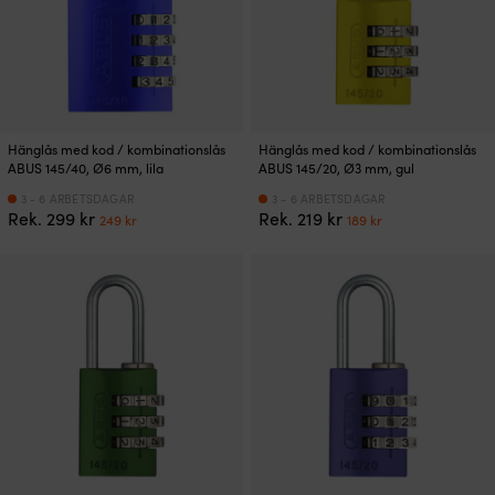
Hänglås med kod / kombinationslås
Hänglås med kod / kombinationslås
ABUS 145/40, Ø6 mm, lila
ABUS 145/20, Ø3 mm, gul
3 - 6 ARBETSDAGAR
3 - 6 ARBETSDAGAR
Det
Det
Det
Det
Rek.
299
kr
Rek.
219
kr
249
kr
189
kr
ursprungliga
nuvarande
ursprungliga
nuvarande
priset
priset
priset
priset
var:
är:
var:
är:
299 kr.
249 kr.
219 kr.
189 kr.