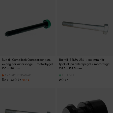
priset
priset
priset
priset
var:
är:
var:
är:
149 kr.
119 kr.
409 kr.
389 kr.
Bult till Combilock Outboarder +50,
Bult till BEMA UBL-1, 185 mm, för
x-lång, för akterspegel + motorbygel
tjocklek på akterspegel + motorbygel
100 – 120 mm
132.5 – 152.5 mm
3 - 6 ARBETSDAGAR
1 I LAGER
Det
Det
Rek.
419
kr
89
kr
395
kr
ursprungliga
nuvarande
priset
priset
var:
är:
419 kr.
395 kr.