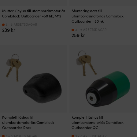
Mutter / hylsa till utombordsmotorlås
Monteringssats till
Combilock Outboarder +50 hk, M12
utombordsmotorlås Combilock
Outboarder -50 hk
3 - 6 ARBETSDAGAR
239
kr
3 - 6 ARBETSDAGAR
259
kr
Komplett låshus till
Komplett låshus till
utombordsmotorlås Combilock
utombordsmotorlås Combilock
Outboarder Rock
Outboarder QC
3 - 6 ARBETSDAGAR
3 - 6 ARBETSDAGAR