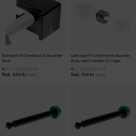
Bultskydd till Combilock Outboarder
Låskropp till Combilock Outboarder
Rock
Rock, med 2 stycken O-ringar
3 - 6 ARBETSDAGAR
3 - 6 ARBETSDAGAR
Det
Det
Det
Det
Rek.
559
kr
Rek.
519
kr
529
kr
495
kr
ursprungliga
nuvarande
ursprungliga
nuvarande
priset
priset
priset
priset
var:
är:
var:
är:
559 kr.
529 kr.
519 kr.
495 kr.