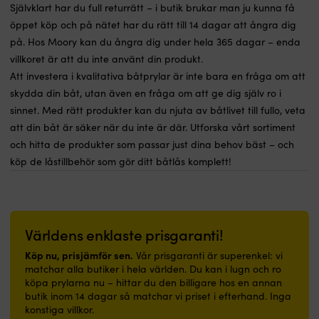
Självklart har du full returrätt – i butik brukar man ju kunna få
öppet köp och på nätet har du rätt till 14 dagar att ångra dig
på. Hos Moory kan du ångra dig under hela 365 dagar – enda
villkoret är att du inte använt din produkt.
Att investera i kvalitativa båtprylar är inte bara en fråga om att
skydda din båt, utan även en fråga om att ge dig själv ro i
sinnet. Med rätt produkter kan du njuta av båtlivet till fullo, veta
att din båt är säker när du inte är där. Utforska vårt sortiment
och hitta de produkter som passar just dina behov bäst – och
köp de låstillbehör som gör ditt båtlås komplett!
Världens enklaste prisgaranti!
Köp nu, prisjämför sen.
Vår prisgaranti är superenkel: vi
matchar alla butiker i hela världen. Du kan i lugn och ro
köpa prylarna nu – hittar du den billigare hos en annan
butik inom 14 dagar så matchar vi priset i efterhand. Inga
konstiga villkor.