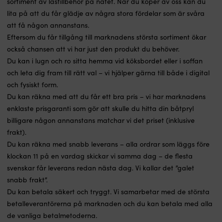
sortiment av låstillbehör på nätet. När du köper av oss kan du
lita på att du får glädje av några stora fördelar som är svåra
att få någon annanstans.
Eftersom du får tillgång till marknadens största sortiment ökar
också chansen att vi har just den produkt du behöver.
Du kan i lugn och ro sitta hemma vid köksbordet eller i soffan
och leta dig fram till rätt val – vi hjälper gärna till både i digital
och fysiskt form.
Du kan räkna med att du får ett bra pris – vi har marknadens
enklaste prisgaranti som gör att skulle du hitta din båtpryl
billigare någon annanstans matchar vi det priset (inklusive
frakt).
Du kan räkna med snabb leverans – alla ordrar som läggs före
klockan 11 på en vardag skickar vi samma dag – de flesta
svenskar får leverans redan nästa dag. Vi kallar det ”galet
snabb frakt”.
Du kan betala säkert och tryggt. Vi samarbetar med de största
betalleverantörerna på marknaden och du kan betala med alla
de vanliga betalmetoderna.