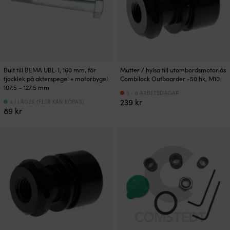
Bult till BEMA UBL-1, 160 mm, för
Mutter / hylsa till utombordsmotorlås
tjocklek på akterspegel + motorbygel
Combilock Outboarder -50 hk, M10
107.5 – 127.5 mm
3 - 6 ARBETSDAGAR
239
kr
4 I LAGER (FLER KAN KÖPAS)
89
kr