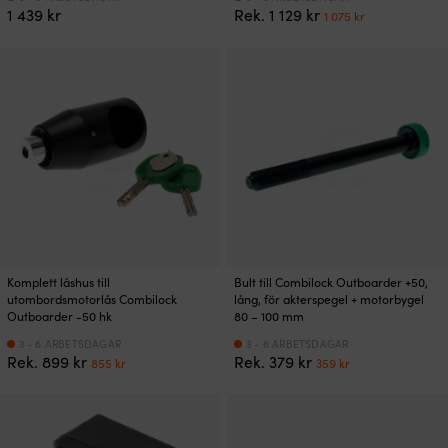
Det
Det
1 439
kr
Rek.
1 129
kr
1 075
kr
ursprungliga
nuvarande
priset
priset
var:
är:
1
1
129 kr.
075 kr.
Komplett låshus till
Bult till Combilock Outboarder +50,
utombordsmotorlås Combilock
lång, för akterspegel + motorbygel
Outboarder -50 hk
80 – 100 mm
3 - 6 ARBETSDAGAR
3 - 6 ARBETSDAGAR
Det
Det
Det
Det
Rek.
899
kr
Rek.
379
kr
855
kr
359
kr
ursprungliga
nuvarande
ursprungliga
nuvarande
priset
priset
priset
priset
var:
är:
var:
är:
899 kr.
855 kr.
379 kr.
359 kr.