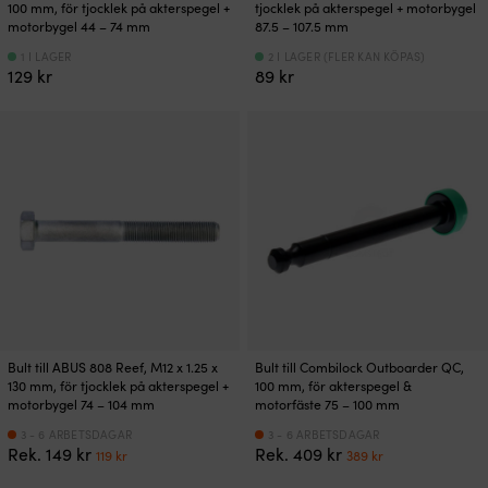
100 mm, för tjocklek på akterspegel +
tjocklek på akterspegel + motorbygel
motorbygel 44 – 74 mm
87.5 – 107.5 mm
1 I LAGER
2 I LAGER (FLER KAN KÖPAS)
129
kr
89
kr
Bult till ABUS 808 Reef, M12 x 1.25 x
Bult till Combilock Outboarder QC,
130 mm, för tjocklek på akterspegel +
100 mm, för akterspegel &
motorbygel 74 – 104 mm
motorfäste 75 – 100 mm
3 - 6 ARBETSDAGAR
3 - 6 ARBETSDAGAR
Det
Det
Det
Det
Rek.
149
kr
Rek.
409
kr
119
kr
389
kr
ursprungliga
nuvarande
ursprungliga
nuvarande