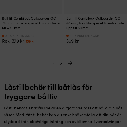
Bult till Combilock Outboarder QC,
Bult till Combilock Outboarder QC,
75 mm, för akterspegel & motorfäste
60 mm, för akterspegel & motorfäste
60 – 75 mm
upp till 60 mm
3 - 6 ARBETSDAGAR
3 - 6 ARBETSDAGAR
Det
Det
Rek.
379
kr
369
kr
359
kr
ursprungliga
nuvarande
priset
priset
var:
är:
379 kr.
359 kr.
1
2
Låstillbehör till båtlås för
tryggare båtliv
Låstillbehör till båtlås spelar en avgörande roll i att hålla din båt
säker. Med rätt tillbehör kan du enkelt säkerställa att din båt är
skyddad från obehöriga intrång och ovälkomna överraskningar.