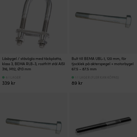
Låsbygel / stävögla med täckplatta,
Bult till BEMA UBL-1, 120 mm, för
klass 3, BEMA RLB-3, rostfritt stål AISI
tjocklek på akterspegel + motorbygel
316, M12, Ø13 mm
67.5 – 87.5 mm
6 I LAGER
1 I LAGER (FLER KAN KÖPAS)
339
kr
89
kr