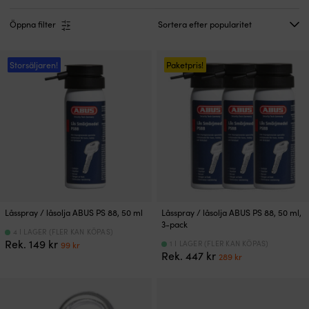
Öppna filter
Storsäljaren!
Paketpris!
Låsspray / låsolja ABUS PS 88, 50 ml
Låsspray / låsolja ABUS PS 88, 50 ml,
3-pack
4 I LAGER (FLER KAN KÖPAS)
Det
Det
Rek.
149
kr
1 I LAGER (FLER KAN KÖPAS)
99
kr
Det
Det
ursprungliga
nuvarande
Rek.
447
kr
289
kr
ursprungliga
nuvarande
priset
priset
priset
priset
var:
är:
var:
är:
149 kr.
99 kr.
447 kr.
289 kr.