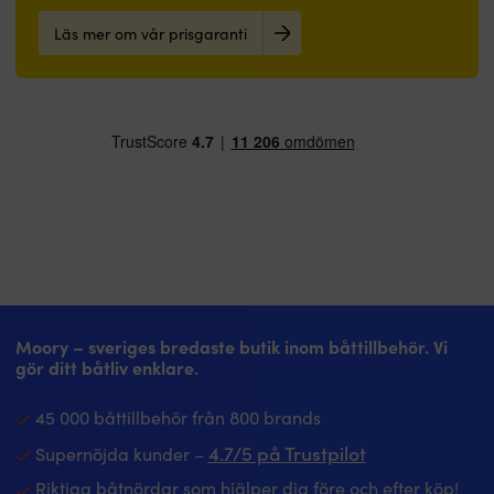
Läs mer om vår prisgaranti
Moory – sveriges bredaste butik inom båttillbehör. Vi
gör ditt båtliv enklare.
45 000 båttillbehör från 800 brands
4.7/5 på Trustpilot
Supernöjda kunder –
Riktiga båtnördar som hjälper dig före och efter köp!