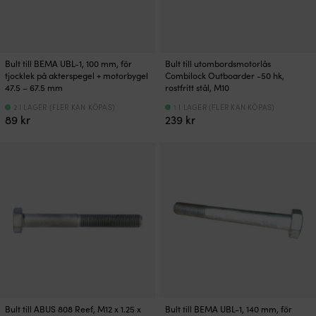
Bult till BEMA UBL-1, 100 mm, för
Bult till utombordsmotorlås
tjocklek på akterspegel + motorbygel
Combilock Outboarder -50 hk,
47.5 – 67.5 mm
rostfritt stål, M10
2 I LAGER (FLER KAN KÖPAS)
1 I LAGER (FLER KAN KÖPAS)
89
kr
239
kr
Bult till ABUS 808 Reef, M12 x 1.25 x
Bult till BEMA UBL-1, 140 mm, för