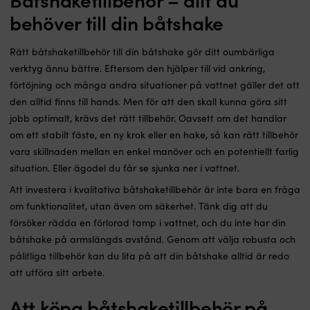
behöver till din båtshake
Rätt båtshaketillbehör till din båtshake gör ditt oumbärliga
verktyg ännu bättre. Eftersom den hjälper till vid ankring,
förtöjning och många andra situationer på vattnet gäller det att
den alltid finns till hands. Men för att den skall kunna göra sitt
jobb optimalt, krävs det rätt tillbehör. Oavsett om det handlar
om ett stabilt fäste, en ny krok eller en hake, så kan rätt tillbehör
vara skillnaden mellan en enkel manöver och en potentiellt farlig
situation. Eller ägodel du får se sjunka ner i vattnet.
Att investera i kvalitativa båtshaketillbehör är inte bara en fråga
om funktionalitet, utan även om säkerhet. Tänk dig att du
försöker rädda en förlorad tamp i vattnet, och du inte har din
båtshake på armslängds avstånd. Genom att välja robusta och
pålitliga tillbehör kan du lita på att din båtshake alltid är redo
att utföra sitt arbete.
Att köpa båtshaketillbehör på