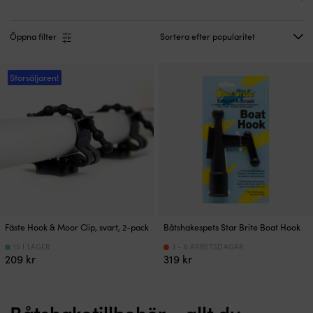
Öppna filter
Storsäljaren!
Fäste Hook & Moor Clip, svart, 2-pack
Båtshakespets Star Brite Boat Hook
15 I LAGER
3 - 6 ARBETSDAGAR
209
kr
319
kr
Båtshaketillbehör – allt du