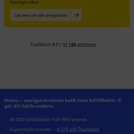
konstiga villkor.
Läs mer om vår prisgaranti
Moory – sveriges bredaste butik inom båttillbehör. Vi
gör ditt båtliv enklare.
45 000 båttillbehör från 800 brands
4.7/5 på Trustpilot
Supernöjda kunder –