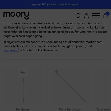
Båtshaketillbehör
Till båten
-
Båtshakar
-
Just nu:
REA på alla kläder & flytvästar
!
Båtshaketillbehör
(2)
0
båtshaketillbehör
Här köper du
till din båtshake och din båt. Det kan vara
ett fäste eller kanske en ny krok eller hake längst ut – oavsett vilket kan det
Sök
vara fiffigt att fixa så att båtshaken kan göra jobbet. För vem har inte tappat
efter:
något överbord någon gång?
Vi säljer båtshaketillbehör från både kända och okända varumärken som
passar till båtshakarna vi säljer. Givetvis till riktigt bra priser (med
prisgaranti
) och galet snabba leveranser.
Båtshakar
Fasta båtshakar
Teleskopis