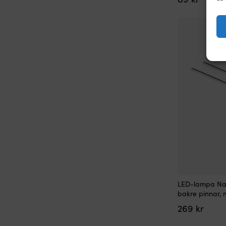
LED-lampa Nau
bakre pinnar, 
269
kr