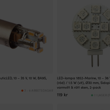
icLED, 10 – 35 V, 10 W, BA9S,
LED-lampa 1852-Marine, 10 – 36 
(röd) / 1.5 W (vit), Ø30 mm, Sido
varmvitt & rött sken, 2-pack
3 - 6 ARBETSDAGAR
119
kr
1 I LAGER 