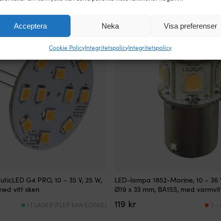
Acceptera
Neka
Visa preferenser
Cookie Policy
Integritetspolicy
Integritetspolicy
ticLED G4 PRO, 10 – 35 V, 25 W,
LED-lampa 1852-Marine, 10 – 36 V
med vitt sken
Ø19 x 33 mm, BA15S, med varmvit
119
kr
1 I LAGER (FLER KAN KÖPAS)
3 -