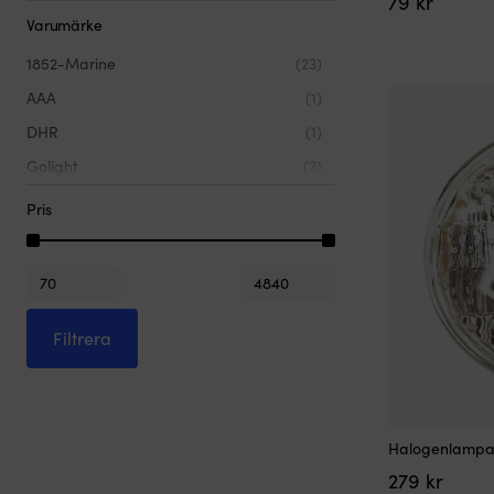
79
kr
Varumärke
1852-Marine
(23)
AAA
(1)
DHR
(1)
Golight
(3)
Hella
(3)
Pris
NauticLED
(46)
Philips
(2)
Min
Max
pris
pris
Filtrera
Halogenlampa, 
279
kr