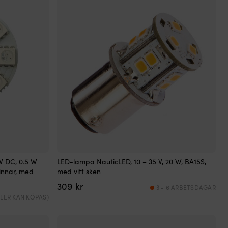
V DC, 0.5 W
LED-lampa NauticLED, 10 – 35 V, 20 W, BA15S,
pinnar, med
med vitt sken
309
kr
3 - 6 ARBETSDAGAR
(FLER KAN KÖPAS)