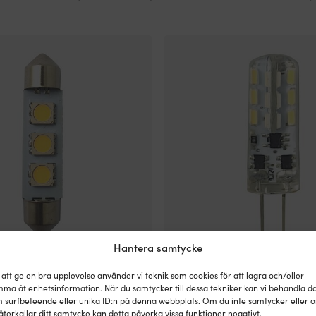
Hantera samtycke
-Marine, 10 – 36 V DC, 0.6 W,
LED-lampa 1852-Marine, 10 – 36 
 att ge en bra upplevelse använder vi teknik som cookies för att lagra och/eller
ol / pinol, med varmvitt sken, 2-
x 25 mm, G4 (sidopinnar), med va
ma åt enhetsinformation. När du samtycker till dessa tekniker kan vi behandla d
pack
 surfbeteende eller unika ID:n på denna webbplats. Om du inte samtycker eller 
119
kr
återkallar ditt samtycke kan detta påverka vissa funktioner negativt.
1 I LAGER (FLER KAN KÖPAS)
1 I LAGER 