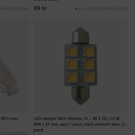
99
kr
 6 ARBETSDAGAR
2 I LAGER (FLER KAN KÖPAS)
 Ø111 mm,
LED-lampa 1852-Marine, 10 – 36 V DC, 1.2 W,
Ø16 x 37 mm, spol / pinol, med varmvitt sken, 2-
pack
(FLER KAN KÖPAS)