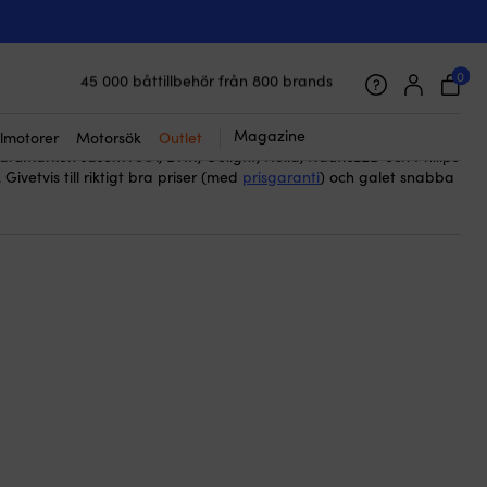
ilen, båten eller något annat. Oavsett om du behöver glödlampor,
ED-lampor, hittar du rätt ljuskälla här för att göra din belysning
0
45 000 båttillbehör från 800 brands
tigt både för att skapa en trevlig atmosfär ombord och för att
Galet snabb frakt & superenkel prisgaranti
rt. Skäm bort din båt med nya ljuskällor och njut av
Supernöjda kunder – 4.7/5 på Trustpilot
kymningen.
Magazine
lmotorer
Motorsök
Outlet
a varumärken såsom AAA, DHR, Golight, Hella, NauticLED och Philips
Givetvis till riktigt bra priser (med
prisgaranti
) och galet snabba