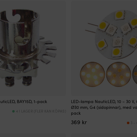
ticLED, BAY15D, 1-pack
LED-lampa NauticLED, 10 – 30 V, 0.
Ø30 mm, G4 (sidopinnar), med var
4 I LAGER (FLER KAN KÖPAS)
pack
369
kr
3 -