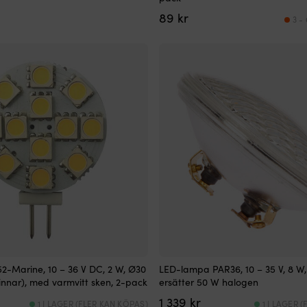
89
kr
3 -
2-Marine, 10 – 36 V DC, 2 W, Ø30
LED-lampa PAR36, 10 – 35 V, 8 W,
nnar), med varmvitt sken, 2-pack
ersätter 50 W halogen
1 339
kr
1 I LAGER (FLER KAN KÖPAS)
1 I LAGER 