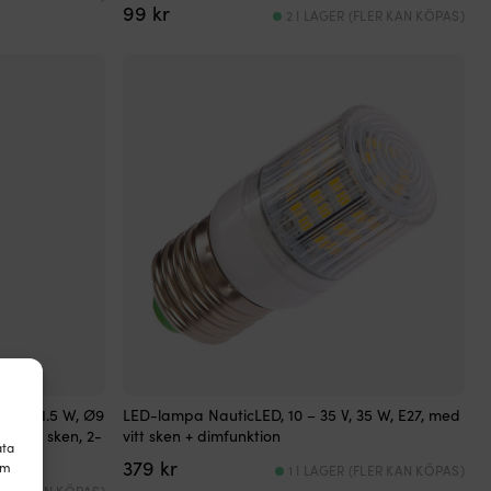
99
kr
2 I LAGER (FLER KAN KÖPAS)
V DC, 1.5 W, Ø9
LED-lampa NauticLED, 10 – 35 V, 35 W, E27, med
rmvitt sken, 2-
vitt sken + dimfunktion
ata
379
kr
om
1 I LAGER (FLER KAN KÖPAS)
(FLER KAN KÖPAS)