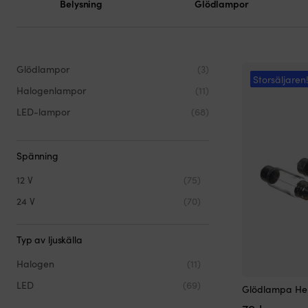
Belysning
Glödlampor
Glödlampor
(3)
Storsäljaren
Halogenlampor
(11)
LED-lampor
(68)
Spänning
12 V
(75)
24 V
(70)
Typ av ljuskälla
Halogen
(11)
LED
(69)
Glödlampa Hell