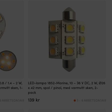
8 / 1.4 – 2 W,
LED-lampa 1852-Marine, 10 – 36 V DC, 2 W, Ø26
mvitt sken, 1-
x 42 mm, spol / pinol, med varmvitt sken, 2-
pack
139
kr
 6 ARBETSDAGAR
3 - 6 ARBETSDAGAR