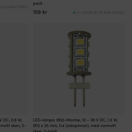
pack
(FLER KAN KÖPAS)
159
kr
4 I LAGER (FLER KAN KÖPAS)
V DC, 0.6 W,
LED-lampa 1852-Marine, 10 – 36 V DC, 1.5 W,
mvitt sken, 2-
Ø12 x 25 mm, G4 (sidopinnar), med varmvitt
sken, 2-pack