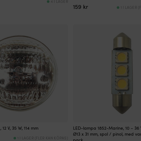
4 I LAGER
159
kr
1 I LAGER 
12 V, 35 W, 114 mm
LED-lampa 1852-Marine, 10 – 36 
Ø13 x 31 mm, spol / pinol, med var
1 I LAGER (FLER KAN KÖPAS)
pack