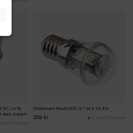
 DC, 1.4 W,
Glödlampa NauticLED, 12 / 24 V, 1.6, E14
t sken, 2-pack
259
kr
3 - 6 ARBETSDAGAR
 6 ARBETSDAGAR