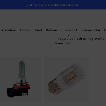
Just nu:
REA på alla kläder & flytvästar
!
ljuskällor
Här köper du
till husb
82)
halogenlampor eller energisnåla L
både säker och mysig. Ljus är vik
synas i mörkret och navigera säke
kvällsseglingar och middagar i s
Till motorn
I hamn & iland
Båtvård & underhåll
Gummibåtar
E
Vi säljer ljuskällor från välkänd
– noga utvalt och av hög kvalitet. 
leveranser.