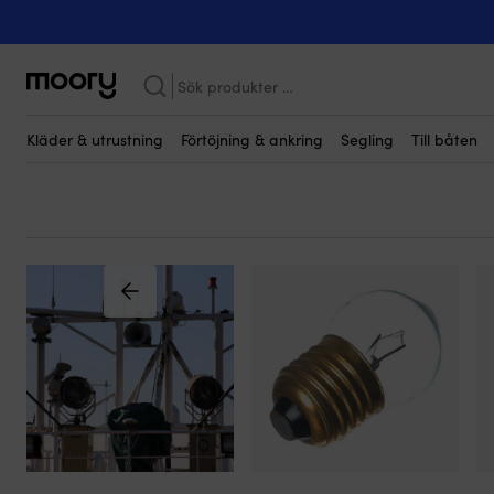
Till båten
-
Belysning
-
Ljuskällor
Ljuskällor till belysning
(
Sök
efter:
Kläder & utrustning
Förtöjning & ankring
Segling
Till båten