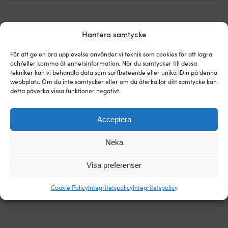
Hantera samtycke
Världens enklaste prisgaranti!
För att ge en bra upplevelse använder vi teknik som cookies för att lagra
Köp nu, prisjämför sen.
Vår prisgaranti är superenkel: vi
och/eller komma åt enhetsinformation. När du samtycker till dessa
matchar alla butiker i hela världen. Du kan i lugn och ro
tekniker kan vi behandla data som surfbeteende eller unika ID:n på denna
köpa prylarna nu – hittar du den billigare hos en annan
webbplats. Om du inte samtycker eller om du återkallar ditt samtycke kan
butik inom 14 dagar så matchar vi priset i efterhand. Inga
detta påverka vissa funktioner negativt.
konstiga villkor.
Acceptera
Läs mer om vår prisgaranti
Neka
Visa preferenser
Cookie Policy
Integritetspolicy
Integritetspolicy