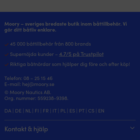
Moory – sveriges bredaste butik inom båttillbehör. Vi
gör ditt båtliv enklare.
45 000 båttillbehör från 800 brands
4.7/5 på Trustpilot
Supernöjda kunder –
Riktiga båtnördar som hjälper dig före och efter köp!
Telefon:
08 – 25 15 46
E-mail:
hej@moory.se
© Moory Nautics AB.
Org. nummer: 5‍59238-9398.
DA
|
DE
|
NL
|
FI
|
FR
|
IT
|
PL
|
ES
|
PT
|
CS
|
EN
Kontakt & hjälp
Spåra din order