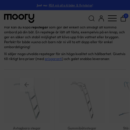
Repstegar
Till båten
-
Däcksutrustning
-
Avtagbara stegar
-
Just nu:
REA på alla kläder & flytvästar
!
Repstegar
(2)
0
repstegar
Här kan du köpa
som gör det enkelt och smidigt att komma
ombord på din båt. En repstege är lätt att fästa, exempelvis på en knap, och
Sök
ger en säker och stabil möjlighet att kliva upp från vattnet eller bryggan.
efter:
Perfekt för både vuxna och barn när ni vill ta ett dopp eller för enkel
ombordstigning!
Vi säljer noga utvalda repstegar för sin höga kvalitet och hållbarhet. Givetvis
till riktigt bra priser (med
prisgaranti
) och galet snabba leveranser.
Avtagbara stegar
Gummibåtsstegar
Stäv