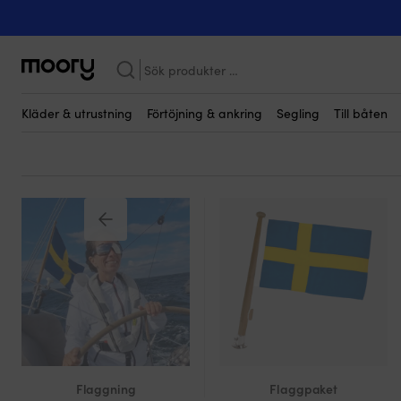
Till båten
-
Däcksutrustning
-
Flaggning
-
Signalflaggor
Signalflaggor & flaggsp
Sök
efter:
Vad betyder de olika signalflaggorna?
Kläder & utrustning
Förtöjning & ankring
Segling
Till båten
Flaggning
Flaggpaket