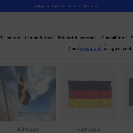
Just nu:
REA på alla kläder & flytvästar
!
el
signalflaggor, flag
Här köper du
(15)
dekorativa – och livsavgörande fö
situationer. Det kanske vanliga
en lång lina och hängs upp från för
högtider och höjer verkligen st
Till motorn
I hamn & iland
Båtvård & underhåll
Gummibåtar
E
Vi säljer signalflaggor av hög kval
(med
prisgaranti
) och galet snab
Båtflaggor
Gästflaggor