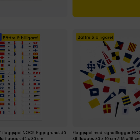
1
999 kr.
699 kr.
!
Bättre & billigare!
Bättre & billigare!
 / flaggspel NOCK Eggegrund, 40
Flaggspel med signalflaggor NO
lla flaggor, 42 x 30 cm
36 flaggor, 30 x 10 cm / 18 x 15 cm