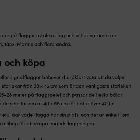
219 kr.
152 kr.
erade på flaggor av olika slag och vi har varumärken
, 1852-Marine och flera andra.
ja och köpa
ller signalflaggor behöver du såklart veta att du väljer
lika storlekar från 30 x 42 cm som är den vanligaste storleken
25-28 meter på flaggspelet och passar de flesta båtar
kså de största som är 40 x 55 cm för båtar över 40 fot.
t etui där varje flagga har sin plats, och det är enkelt (om
op allihop för att skapa högtidsflaggningen.