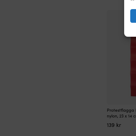
Protestflagga 
nylon, 23 x 14 
139
kr