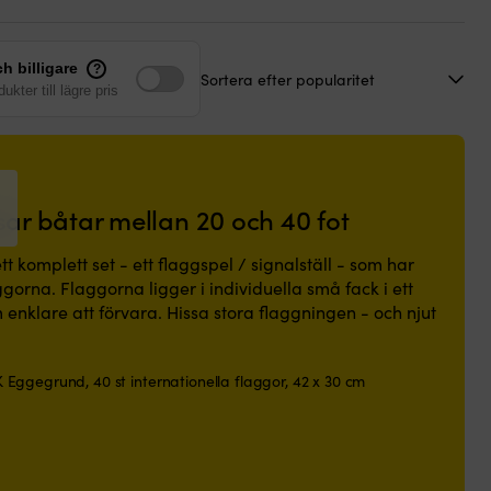
h billigare
?
ukter till lägre pris
sar båtar mellan 20 och 40 fot
tt komplett set - ett flaggspel / signalställ - som har
ggorna. Flaggorna ligger i individuella små fack i ett
enklare att förvara. Hissa stora flaggningen - och njut
Eggegrund, 40 st internationella flaggor, 42 x 30 cm
a
ande