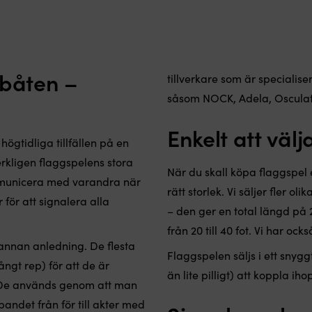
 båten –
tillverkare som är specialis
såsom NOCK, Adela, Osculati
Enkelt att väl
ögtidliga tillfällen på en
kligen flaggspelens stora
När du skall köpa flaggspel e
kommunicera med varandra när
rätt storlek. Vi säljer fler o
ör att signalera alla
– den ger en total längd på 
från 20 till 40 fot. Vi har oc
 annan anledning. De flesta
Flaggspelen säljs i ett snygg
ångt rep) för att de är
än lite pilligt) att koppla ih
. De används genom att man
andet från för till akter med