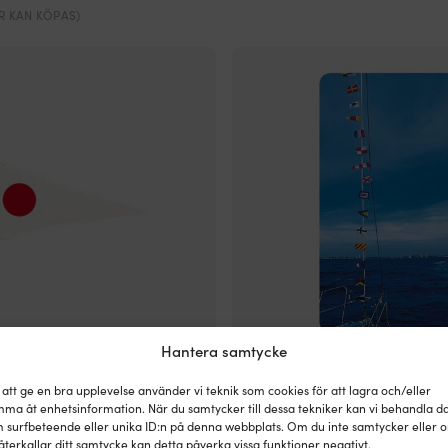
ursprungliga
nuvarande
ER KAN KÖPAS)
priset
priset
var:
är:
2
1
259 kr.
919 kr.
Hantera samtycke
siffervimpel 1, 45 x 30 cm
Signalflaggor / flaggspel Adela, 
 att ge en bra upplevelse använder vi teknik som cookies för att lagra och/eller
internationella flaggor, 45 x 30 c
1 I LAGER
ma åt enhetsinformation. När du samtycker till dessa tekniker kan vi behandla d
Det
Det
Rek.
2 739
kr
2 195
kr
 surfbeteende eller unika ID:n på denna webbplats. Om du inte samtycker eller 
ursprungliga
nuvara
återkallar ditt samtycke kan detta påverka vissa funktioner negativt.