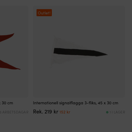
Outlet!
x 30 cm
Internationell signalflagga 3-fliks, 45 x 30 cm
Det
Det
Rek.
219
kr
152
kr
 6 ARBETSDAGAR
1 I LAGER
ursprungliga
nuvarande
priset
priset
var:
är: