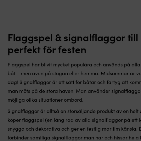
Flaggspel & signalflaggor till
perfekt för festen
Flaggspel har blivit mycket populära och används på alla h
båt – men även på stugan eller hemma. Midsommar är ver
dag! Signalflaggor är ett sätt för båtar och fartyg att 
man möts på de stora haven. Man använder signalflaggor f
möjliga olika situationer ombord.
Signalflaggor är alltså en storsäljande produkt av en helt
köper flaggspel (en lång rad av alla signalflaggor på ett l
snygga och dekorativa och ger en festlig maritim känsla
förbinder samtliga signalflaggor man har och hissar hela b