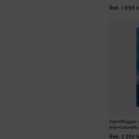
Rek.
1 699
k
Signalflaggor 
internationella
Rek.
2 259
k