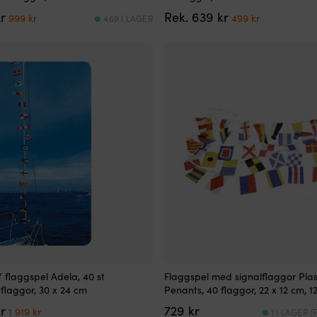
Det
Det
Det
Det
r
Rek.
639
kr
999
kr
499
kr
469 I LAGER
ursprungliga
nuvarande
ursprungliga
nuvarande
priset
priset
priset
priset
var:
är:
var:
är:
1
999 kr.
639 kr.
499 kr.
699 kr.
/ flaggspel Adela, 40 st
Flaggspel med signalflaggor Plas
 flaggor, 30 x 24 cm
Penants, 40 flaggor, 22 x 12 cm, 1
Det
Det
r
729
kr
1 919
kr
1 I LAGER 