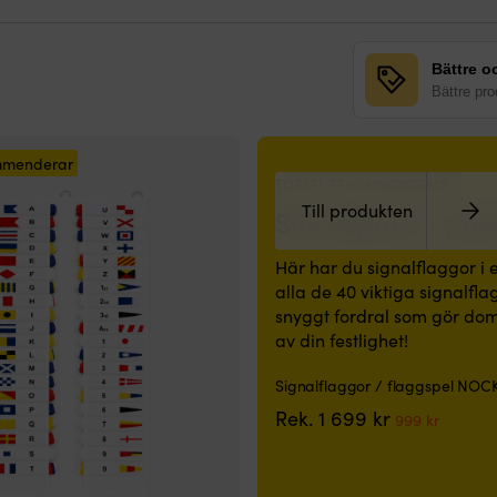
Bättre oc
Bättre prod
ommenderar
TORKEL REKOMMENDERAR
Till produkten
Storsäljaren - pas
Här har du signalflaggor i e
alla de 40 viktiga signalfla
snyggt fordral som gör dom 
av din festlighet!
Signalflaggor / flaggspel NOCK 
Det
Det
Rek.
1 699
kr
999
kr
ursprunglig
nuvar
priset
priset
var:
är: