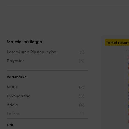
Material på flagga
Torkel rek
Laserskuren Ripstop-nylon
(1)
Polyester
(8)
Varumärke
NOCK
(2)
1852-Marine
(6)
Adela
(4)
Lalizas
(1)
Plastimo
(1)
Pris