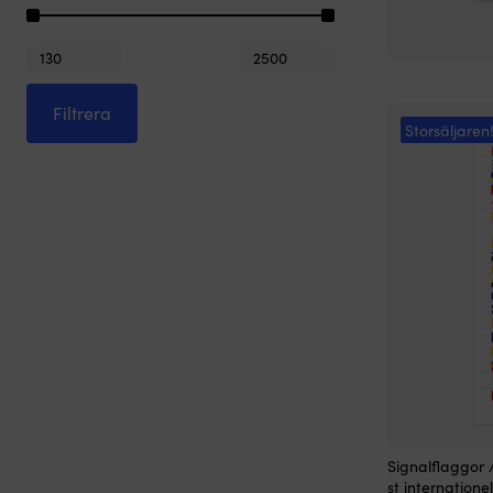
Ronstan
(1)
Min
Max
pris
pris
Filtrera
Storsäljaren
Signalflaggor
st internatione