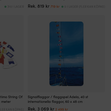
Det
Det
Rek.
819
kr
719
kr
310 I LAGER
5 I LAGER (FLER KAN KÖPAS)
ursprungliga
nuvarande
priset
priset
var:
är:
819 kr.
719 kr.
timo String Of
Signalflaggor / flaggspel Adela, 40 st
2 meter
internationella flaggor, 60 x 48 cm
Det
Det
Rek.
3 069
kr
2 499
kr
(FLER KAN KÖPAS)