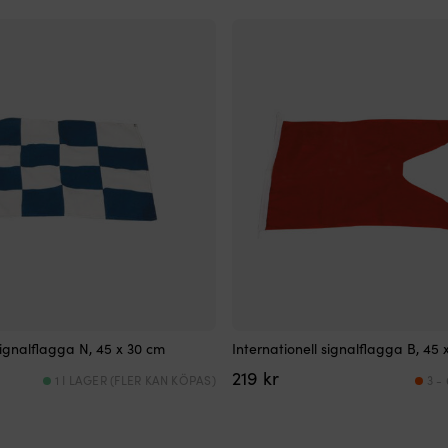
var:
är:
1
1
899 kr.
769 kr.
signalflagga N, 45 x 30 cm
Internationell signalflagga B, 45 
219
kr
1 I LAGER (FLER KAN KÖPAS)
3 -