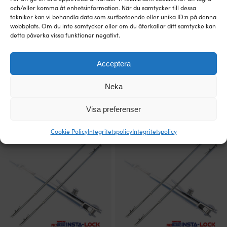
och/eller komma åt enhetsinformation. När du samtycker till dessa
tekniker kan vi behandla data som surfbeteende eller unika ID:n på denna
webbplats. Om du inte samtycker eller om du återkallar ditt samtycke kan
detta påverka vissa funktioner negativt.
Acceptera
Skyddsplatta Hurley, dubbel, 2-pack
Neopren- & hypalon-lim / lim till
gummibåt Crosseven, 1-komponent,
1 I LAGER (FLER KAN KÖPAS)
Neka
75 ml
649
kr
3 - 6 ARBETSDAGAR
109
kr
Visa preferenser
Cookie Policy
Integritetspolicy
Integritetspolicy