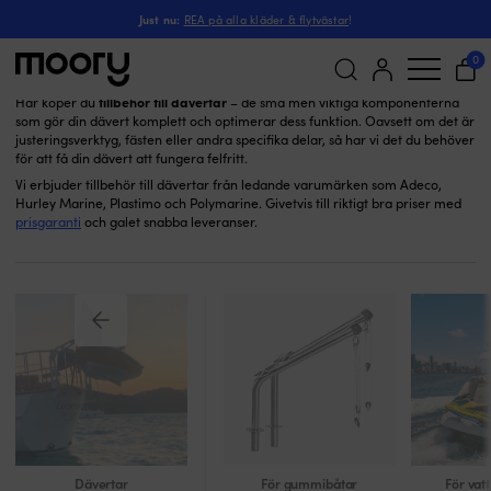
Tillbehör till dävertar
Till båten
-
Dävertar
-
Just nu:
REA på alla kläder & flytvästar
!
Tillbehör till dävertar
(21)
0
tillbehör till dävertar
Här köper du
– de små men viktiga komponenterna
som gör din dävert komplett och optimerar dess funktion. Oavsett om det är
Sök
justeringsverktyg, fästen eller andra specifika delar, så har vi det du behöver
efter:
för att få din dävert att fungera felfritt.
Vi erbjuder tillbehör till dävertar från ledande varumärken som Adeco,
Hurley Marine, Plastimo och Polymarine. Givetvis till riktigt bra priser med
prisgaranti
och galet snabba leveranser.
Dävertar
För gummibåtar
För vat