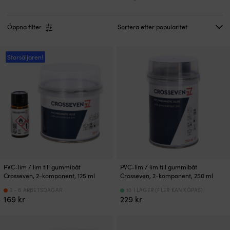
Öppna filter
Storsäljaren!
PVC-lim / lim till gummibåt
PVC-lim / lim till gummibåt
Crosseven, 2-komponent, 125 ml
Crosseven, 2-komponent, 250 ml
3 - 6 ARBETSDAGAR
10 I LAGER (FLER KAN KÖPAS)
169
kr
229
kr