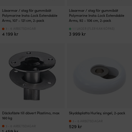
Låsarmar / stag för gummibåt
Låsarmar / stag för gummibåt
Polymarine Insta-Lock Extendable
Polymarine Insta-Lock Extendable
Arms, 107 – 121 cm, 2-pack
Arms, 92 – 106 cm, 2-pack
3 - 6 ARBETSDAGAR
1 I LAGER (FLER KAN KÖPAS)
4 199
kr
3 999
kr
Däcksfäste till dävert Plastimo, max
Skyddsplatta Hurley, singel, 2-pack
160 kg
3 - 6 ARBETSDAGAR
529
kr
3 - 6 ARBETSDAGAR
1 459
kr