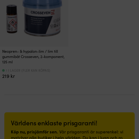
Neopren- & hypalon-lim / lim till
gummibåt Crosseven, 2-komponent,
125 ml
1 I LAGER (FLER KAN KÖPAS)
219
kr
Världens enklaste prisgaranti!
Köp nu, prisjämför sen.
Vår prisgaranti är superenkel: vi
matchar alla butiker i hela världen. Du kan i lugn och ro