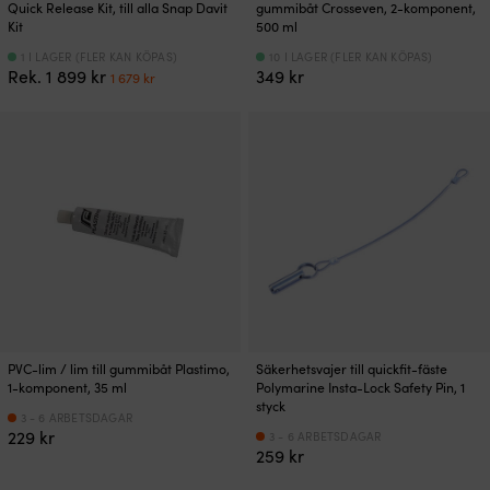
Quick Release Kit, till alla Snap Davit
gummibåt Crosseven, 2-komponent,
Kit
500 ml
1 I LAGER (FLER KAN KÖPAS)
10 I LAGER (FLER KAN KÖPAS)
Det
Det
Rek.
1 899
kr
349
kr
1 679
kr
ursprungliga
nuvarande
priset
priset
var:
är:
1
1
899 kr.
679 kr.
PVC-lim / lim till gummibåt Plastimo,
Säkerhetsvajer till quickfit-fäste
1-komponent, 35 ml
Polymarine Insta-Lock Safety Pin, 1
styck
3 - 6 ARBETSDAGAR
229
kr
3 - 6 ARBETSDAGAR
259
kr