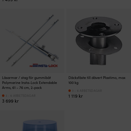
Låsarmar / stag för gummibåt
Däcksfäste till dävert Plastimo, max
Polymarine Insta-Lock Extendable
100 kg
Arms, 61 – 76 cm, 2-pack
3 - 6 ARBETSDAGAR
1 119
kr
3 - 6 ARBETSDAGAR
3 699
kr