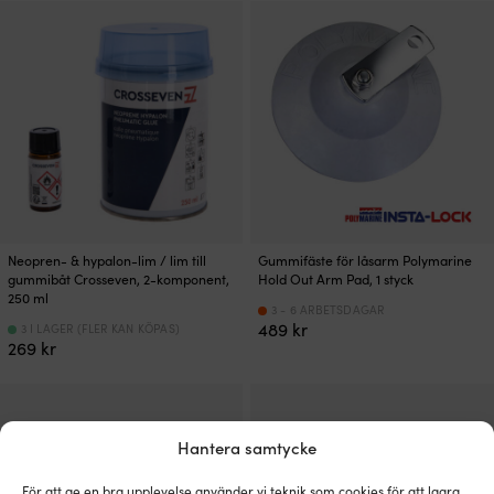
Neopren- & hypalon-lim / lim till
Gummifäste för låsarm Polymarine
gummibåt Crosseven, 2-komponent,
Hold Out Arm Pad, 1 styck
250 ml
3 - 6 ARBETSDAGAR
489
kr
3 I LAGER (FLER KAN KÖPAS)
269
kr
Hantera samtycke
För att ge en bra upplevelse använder vi teknik som cookies för att lagra