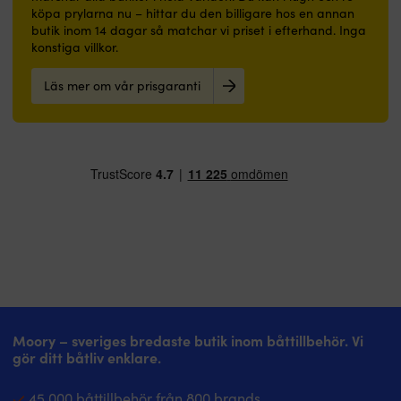
köpa prylarna nu – hittar du den billigare hos en annan
butik inom 14 dagar så matchar vi priset i efterhand. Inga
konstiga villkor.
Läs mer om vår prisgaranti
Moory – sveriges bredaste butik inom båttillbehör. Vi
gör ditt båtliv enklare.
45 000 båttillbehör från 800 brands