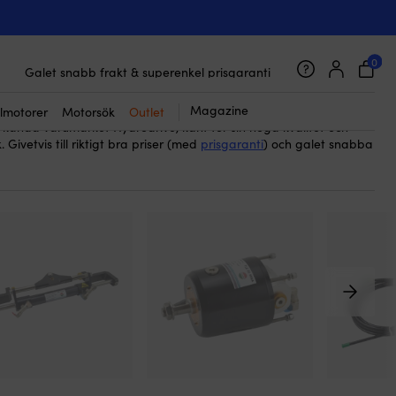
l hydraulstyrning
– viktiga komponenter för att underhålla och
på båtar. En sådan packningssats är avgörande för att
0
45 000 båttillbehör från 800 brands
itet i systemet, vilket förlänger dess livslängd och förbättrar
Galet snabb frakt & superenkel prisgaranti
tt förebygga läckage och skydda mot slitage, vilket gör dem till en
Supernöjda kunder – 4.7/5 på Trustpilot
are.
Magazine
lmotorer
Motorsök
Outlet
t kända varumärket Hydrodrive, känt för sin höga kvalitet och
. Givetvis till riktigt bra priser (med
prisgaranti
) och galet snabba