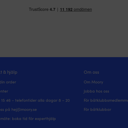
t & hjälp
Om oss
din order
Om Moory
enter
Jobba hos oss
 15 46 – telefontider alla dagar 8 – 20
För båtklubbsmedlemm
oss på hej@moory.se
För båtklubbar
möte: boka tid för experthjälp