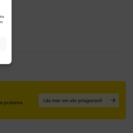
ata
om
Läs mer om vår prisgaranti
pa prylarna