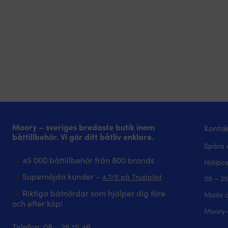
Moory – sveriges bredaste butik inom
Kontak
båttillbehör. Vi gör ditt båtliv enklare.
Spåra 
45 000 båttillbehör från 800 brands
Hjälpc
Supernöjda kunder –
4.7/5 på Trustpilot
08 – 25
Riktiga båtnördar som hjälper dig före
Maila 
och efter köp!
Moory-
Telefon:
08 – 25 15 46