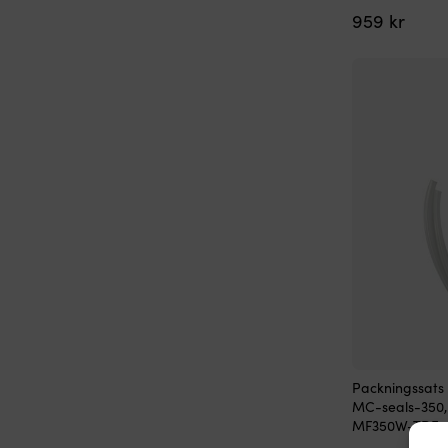
959
kr
Packningssats 
MC-seals-350,
MF350W-TDF