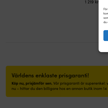
1 219
kr
För
kom
som
du 
Världens enklaste prisgaranti!
Köp nu, prisjämför sen.
Vår prisgaranti är superenkel: v
nu – hittar du den billigare hos en annan butik inom 14 