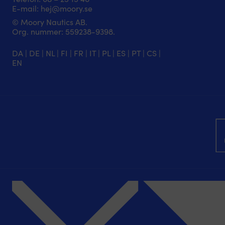
E-mail:
hej@moory.se
© Moory Nautics AB.
Org. nummer: 5‍59238-9398.
DA
|
DE
|
NL
|
FI
|
FR
|
IT
|
PL
|
ES
|
PT
|
CS
|
EN