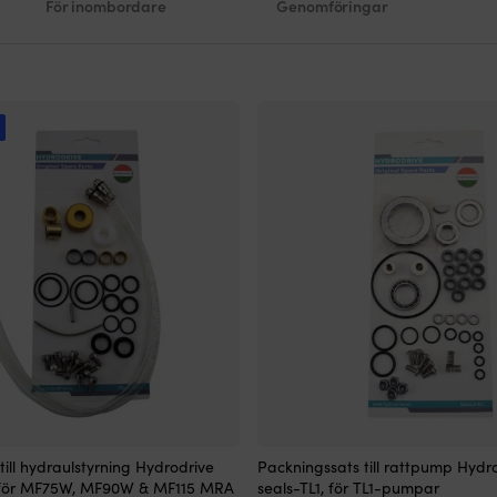
För inombordare
Genomföringar
!
till hydraulstyrning Hydrodrive
Packningssats till rattpump Hydr
 för MF75W, MF90W & MF115 MRA
seals-TL1, för TL1-pumpar