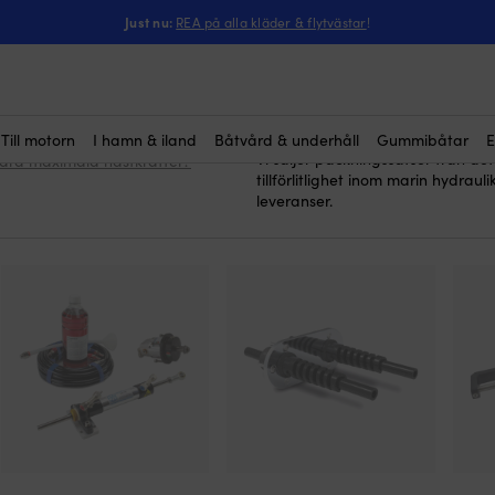
Just nu:
REA på alla kläder & flytvästar
!
raulstyrning
packningssatser til
Här köper du
reparera hydrauliska styrsystem 
säkerställa tätning och funktional
prestanda. De bidrar också till a
viktig investering för varje båtäg
hydraulstyrning på båten?
Till motorn
I hamn & iland
Båtvård & underhåll
Gummibåtar
E
Vi säljer packningssatser från de
ndra maximala hästkrafter?
tillförlitlighet inom marin hydraulik
leveranser.