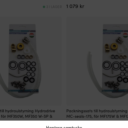
1 079
kr
3 I LAGER
till hydraulstyrning Hydrodrive
Packningssats till hydraulstyrnin
 för MF350W, MF350 W-SP &
MC-seals-175, för MF175W & MF
1 079
kr
Hantera samtycke