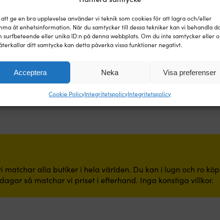
1 I LAGER
 att ge en bra upplevelse använder vi teknik som cookies för att lagra och/eller
ma åt enhetsinformation. När du samtycker till dessa tekniker kan vi behandla d
 surfbeteende eller unika ID:n på denna webbplats. Om du inte samtycker eller 
återkallar ditt samtycke kan detta påverka vissa funktioner negativt.
Acceptera
Neka
Visa preferenser
Cookie Policy
Integritetspolicy
Integritetspolicy
i matchar alla butiker i hela världen. Du kan i lugn och ro kö
dagar så matchar vi priset i efterhand. Inga konstiga villkor.