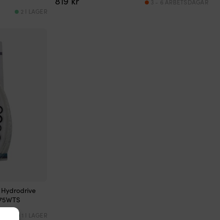
819
kr
3 - 6 ARBETSDAGAR
2 I LAGER
g Hydrodrive
175WTS
1 I LAGER