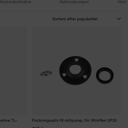
Hydraulcylindrar
Hydraulpumpar
Hydr
odrive TL-
Packningssats till rattpump, för Ultraflex UP20