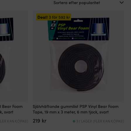
Deal!
3 för
592
kr
yl Bear Foam
Självhäftande gummilist PSP Vinyl Bear Foam
k, svart
Tape, 19 mm x 3 meter, 6 mm tjock, svart
219
kr
(FLER KAN KÖPAS)
3 I LAGER (FLER KAN KÖPAS)