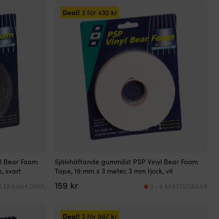
Deal!
3 för
430
kr
yl Bear Foam
Självhäftande gummilist PSP Vinyl Bear Foam
, svart
Tape, 19 mm x 3 meter, 3 mm tjock, vit
159
kr
(FLER KAN KÖPAS)
3 - 6 ARBETSDAGAR
Deal!
3 för
997
kr