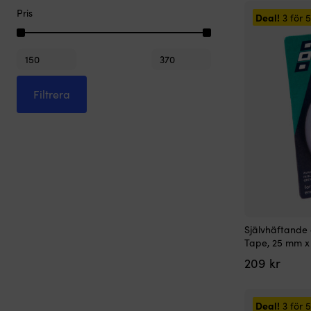
Pris
Deal!
3 för
Min
Max
pris
pris
Filtrera
Självhäftande 
Tape, 25 mm x 
209
kr
Deal!
3 för