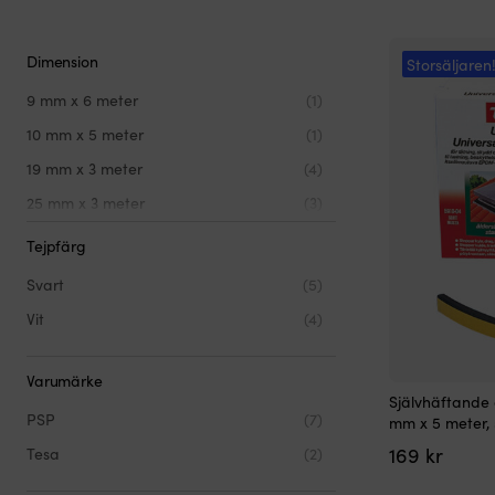
Dimension
Storsäljaren
9 mm x 6 meter
(1)
10 mm x 5 meter
(1)
19 mm x 3 meter
(4)
25 mm x 3 meter
(3)
Tejpfärg
Svart
(5)
Vit
(4)
Varumärke
Självhäftande g
PSP
(7)
mm x 5 meter, 
169
kr
Tesa
(2)