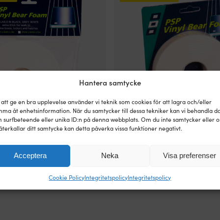
Hantera samtycke
 att ge en bra upplevelse använder vi teknik som cookies för att lagra och/eller
ma åt enhetsinformation. När du samtycker till dessa tekniker kan vi behandla d
 surfbeteende eller unika ID:n på denna webbplats. Om du inte samtycker eller 
återkallar ditt samtycke kan detta påverka vissa funktioner negativt.
gummilist PSP Vinyl Bear Foam
Självhäftande gummilist PSP Vin
 meter, 6 mm tjock, vit
Tape, 25 mm x 3 meter, 3 mm tjock
Acceptera
Neka
Visa preferenser
209
kr
1 I LAGER (FLER KAN KÖPAS)
2 I LAGER 
Cookie Policy
Integritetspolicy
Integritetspolicy