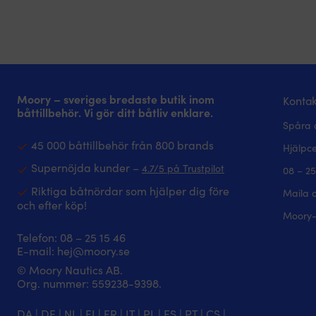
Moory – sveriges bredaste butik inom
Kontak
båttillbehör. Vi gör ditt båtliv enklare.
Spåra 
45 000 båttillbehör från 800 brands
Hjälpc
Supernöjda kunder –
4.7/5 på Trustpilot
08 – 25
Riktiga båtnördar som hjälper dig före
Maila 
och efter köp!
Moory-
Telefon:
08 – 25 15 46
E-mail:
hej@moory.se
© Moory Nautics AB.
Org. nummer: 5‍59238-9398.
DA
|
DE
|
NL
|
FI
|
FR
|
IT
|
PL
|
ES
|
PT
|
CS
|