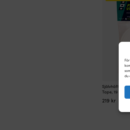
För
kom
som
du 
Självhäftande 
Tape, 19 mm x 3
219
kr