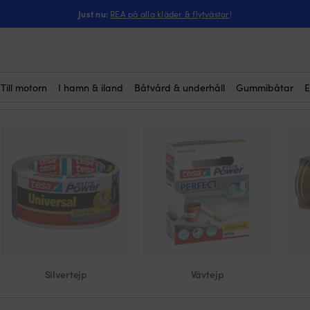
Just nu:
REA på alla kläder & flytvästar
!
självhäftande liste
Här köper du
täta luckor och dörrar ombord på
självhäftande sida så att du enk
Vi säljer självhäftande lister f
hög kvalitet. Givetvis till riktigt 
Till motorn
I hamn & iland
Båtvård & underhåll
Gummibåtar
E
Silvertejp
Vävtejp