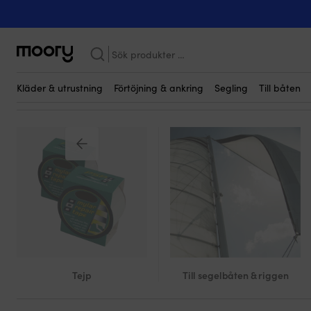
Till båten
-
Tejp
-
Självhäftande lister
Självhäftande lister
(9)
Sök
efter:
Kläder & utrustning
Förtöjning & ankring
Segling
Till båten
Tejp
Till segelbåten & riggen