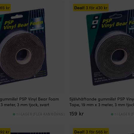
Deal!
565
kr
3 för
430
kr
gummilist PSP Vinyl Bear Foam
Självhäftande gummilist PSP Vin
3 meter, 3 mm tjock, svart
Tape, 19 mm x 3 meter, 3 mm tjock
159
kr
1 I LAGER (FLER KAN KÖPAS)
1 I LAGER 
Deal!
592
kr
3 för
565
kr