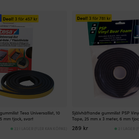
Deal!
!
3 för
781
kr
Deal!
3 för
457
kr
ummilist Tesa Universallist, 10
Självhäftande gummilist PSP Vin
5 mm tjock, svart
Tape, 25 mm x 3 meter, 6 mm tjoc
289
kr
22 I LAGER (FLER KAN KÖPAS)
2 I LAGER 