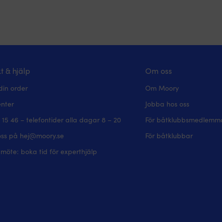
t & hjälp
Om oss
din order
Om Moory
enter
Jobba hos oss
 15 46 – telefontider alla dagar 8 – 20
För båtklubbsmedlemm
oss på hej@moory.se
För båtklubbar
möte: boka tid för experthjälp