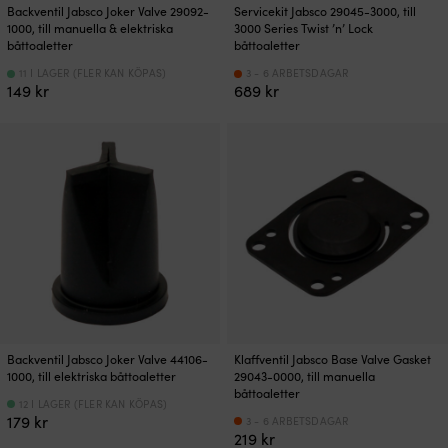
Backventil Jabsco Joker Valve 29092-
Servicekit Jabsco 29045-3000, till
1000, till manuella & elektriska
3000 Series Twist ’n’ Lock
båttoaletter
båttoaletter
11 I LAGER (FLER KAN KÖPAS)
3 - 6 ARBETSDAGAR
149
kr
689
kr
Backventil Jabsco Joker Valve 44106-
Klaffventil Jabsco Base Valve Gasket
1000, till elektriska båttoaletter
29043-0000, till manuella
båttoaletter
12 I LAGER (FLER KAN KÖPAS)
179
kr
3 - 6 ARBETSDAGAR
219
kr