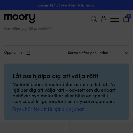
Sida 2
Till motorn
-
Propellrar
-
Propellernav
-
Just nu:
REA på alla kläder & flytvästar
!
Sida 2 - Propellernav
(32)
0
Hur väljer jag rätt propeller?
Sök
efter:
Öppna filter
Låt oss hjälpa dig att välja rätt!
Motortillbehör & motordelar är inte alltid lätt. Vi
hjälper dig att välja rätt – oavsett om du enbart
behöver nya motorfilter eller hitta en specifik
servicedel till generatorn och styrservopumpen.
Tryck här för att få hjälp av Johan