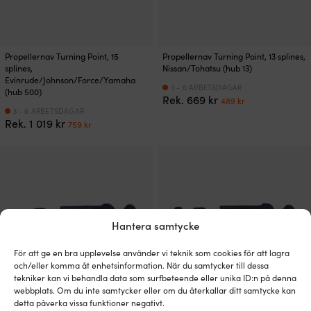
Propellernav Turning Point, 15
Propellernav Turning Point, 13 splines,
splines,
Nissan/Tohatsu (hub 13)
Evinrude/Johnson/Force/Yamaha
3 - 6 ARBETSDAGAR
(hub 500)
Det
Det
Rek.
669
kr
489
kr
ursprungliga
nuvarande
3 - 6 ARBETSDAGAR
Det
Det
Rek.
1 019
kr
priset
priset
759
kr
ursprungliga
nuvarande
var:
är:
priset
priset
669 kr.
489 kr.
var:
är:
1
759 kr.
019 kr.
Hantera samtycke
För att ge en bra upplevelse använder vi teknik som cookies för att lagra
och/eller komma åt enhetsinformation. När du samtycker till dessa
tekniker kan vi behandla data som surfbeteende eller unika ID:n på denna
webbplats. Om du inte samtycker eller om du återkallar ditt samtycke kan
detta påverka vissa funktioner negativt.
Propellernav Turning Point, 13 splines,
Propellernav Turning Point, 13 splines,