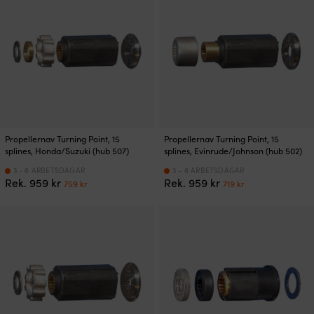
Propellernav Turning Point, 15
Propellernav Turning Point, 15
splines, Honda/Suzuki (hub 507)
splines, Evinrude/Johnson (hub 502)
3 - 6 ARBETSDAGAR
3 - 6 ARBETSDAGAR
Det
Det
Det
Det
Rek.
959
kr
Rek.
959
kr
759
kr
719
kr
ursprungliga
nuvarande
ursprungliga
nuvarande
priset
priset
priset
priset
var:
är:
var:
är:
959 kr.
759 kr.
959 kr.
719 kr.