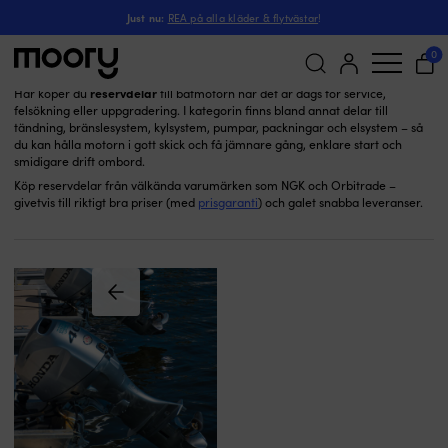
Reservdelar
Till motorn
-
Just nu:
REA på alla kläder & flytvästar
!
Reservdelar
(675)
0
reservdelar
Här köper du
till båtmotorn när det är dags för service,
felsökning eller uppgradering. I kategorin finns bland annat delar till
Sök
tändning, bränslesystem, kylsystem, pumpar, packningar och elsystem – så
efter:
du kan hålla motorn i gott skick och få jämnare gång, enklare start och
smidigare drift ombord.
Köp reservdelar från välkända varumärken som NGK och Orbitrade –
givetvis till riktigt bra priser (med
prisgaranti
) och galet snabba leveranser.