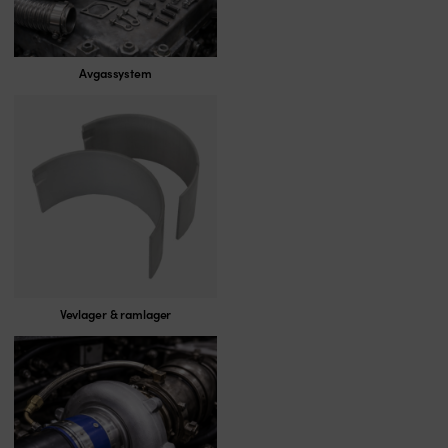
Avgassystem
Vevlager & ramlager