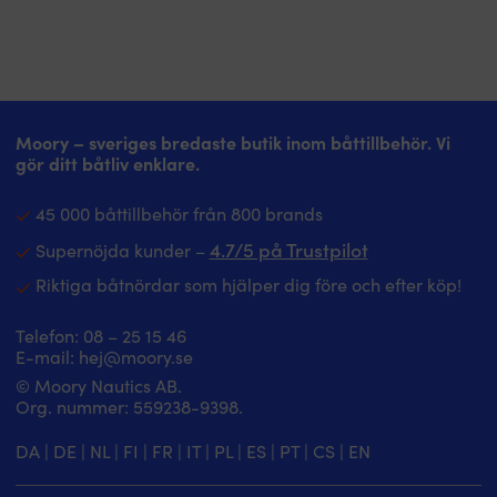
Moory – sveriges bredaste butik inom båttillbehör. Vi
gör ditt båtliv enklare.
45 000 båttillbehör från 800 brands
4.7/5 på Trustpilot
Supernöjda kunder –
Riktiga båtnördar som hjälper dig före och efter köp!
Telefon:
08 – 25 15 46
E-mail:
hej@moory.se
© Moory Nautics AB.
Org. nummer: 5‍59238-9398.
DA
|
DE
|
NL
|
FI
|
FR
|
IT
|
PL
|
ES
|
PT
|
CS
|
EN