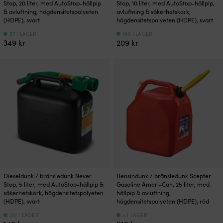
Stop, 20 liter, med AutoStop-hällpip
Stop, 10 liter, med AutoStop-hällpip,
& avluftning, högdensitetspolyeten
avluftning & säkerhetskork,
(HDPE), svart
högdensitetspolyeten (HDPE), svart
57 I LAGER
180 I LAGER
349
kr
209
kr
Dieseldunk / bränsledunk Never
Bensindunk / bränsledunk Scepter
Stop, 5 liter, med AutoStop-hällpip &
Gasoline Ameri-Can, 25 liter, med
säkerhetskork, högdensitetspolyeten
hällpip & avluftning,
(HDPE), svart
högdensitetspolyeten (HDPE), röd
237 I LAGER
4 I LAGER