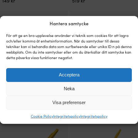
149
kr
519
kr
Hantera samtycke
För att ge en bra upplevelse använder vi teknik som cookies för att lagra
och/eller komma åt enhetsinformation. När du samtycker till dessa
tekniker kan vi behandla data som surfbeteende eller unika ID:n på denna
webbplats. Om du inte samtycker eller om du återkallar ditt samtycke kan
detta påverka vissa funktioner negativt.
Acceptera
Bensindunk / bränsledunk Scepter
Bensindunk / bränsledunk 1852-
Gasoline Ameri-Can, 20 liter, med
Marine, 370 x 360 x 220 cm, 20 liter,
Neka
hällpip & avluftning,
med hällpip, plast, röd
högdensitetspolyeten (HDPE), röd
Visa preferenser
5 I LAGER
249
kr
2 I LAGER (FLER KAN KÖPAS)
479
kr
Cookie Policy
Integritetspolicy
Integritetspolicy