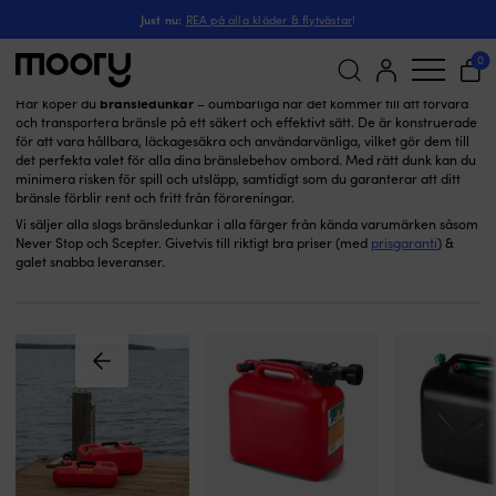
Bränsledunkar
Till motorn
-
Tillbehör
-
Bränslesystem
-
Just nu:
REA på alla kläder & flytvästar
!
Bränsledunkar
(15)
0
bränsledunkar
Här köper du
– oumbärliga när det kommer till att förvara
och transportera bränsle på ett säkert och effektivt sätt. De är konstruerade
Sök
för att vara hållbara, läckagesäkra och användarvänliga, vilket gör dem till
efter:
det perfekta valet för alla dina bränslebehov ombord. Med rätt dunk kan du
minimera risken för spill och utsläpp, samtidigt som du garanterar att ditt
bränsle förblir rent och fritt från föroreningar.
Vi säljer alla slags bränsledunkar i alla färger från kända varumärken såsom
Never Stop och Scepter. Givetvis till riktigt bra priser (med
prisgaranti
) &
galet snabba leveranser.