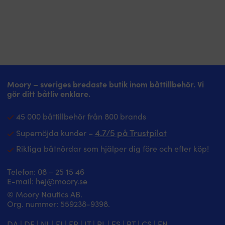
Moory – sveriges bredaste butik inom båttillbehör. Vi
gör ditt båtliv enklare.
45 000 båttillbehör från 800 brands
4.7/5 på Trustpilot
Supernöjda kunder –
Riktiga båtnördar som hjälper dig före och efter köp!
Telefon:
08 – 25 15 46
E-mail:
hej@moory.se
© Moory Nautics AB.
Org. nummer: 5‍59238-9398.
DA
|
DE
|
NL
|
FI
|
FR
|
IT
|
PL
|
ES
|
PT
|
CS
|
EN