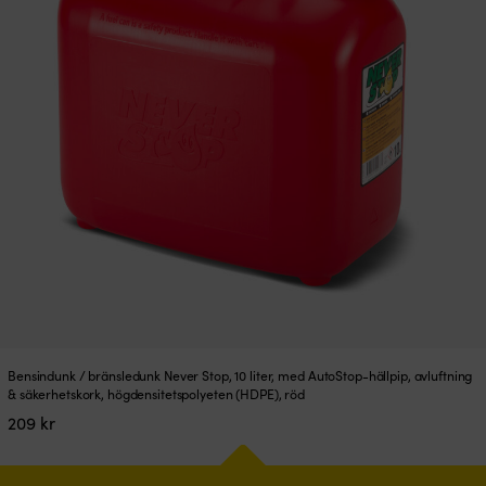
Bensindunk / bränsledunk Never Stop, 10 liter, med AutoStop-hällpip, avluftning
& säkerhetskork, högdensitetspolyeten (HDPE), röd
209
kr