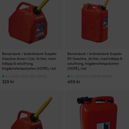
Bensindunk / bränsledunk Scepter
Bensindunk / bränsledunk Scepter
Gasoline Ameri-Can, 10 liter, med
RV Gasoline, 20 liter, med hällpip &
hällpip & avluftning,
avluftning, högdensitetspolyeten
högdensitetspolyeten (HDPE), röd
(HDPE), röd
2 I LAGER (FLER KAN KÖPAS)
5 I LAGER (FLER KAN KÖPAS)
329
kr
459
kr