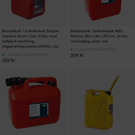
Bensindunk / bränsledunk Scepter
Bensindunk / bränsledunk 1852-
Gasoline Ameri-Can, 5 liter, med
Marine, 265 x 145 x 375 cm, 10 liter,
hällpip & avluftning,
med hällpip, plast, röd
högdensitetspolyeten (HDPE), röd
3 I LAGER (FLER KAN KÖPAS)
209
kr
1 I LAGER (FLER KAN KÖPAS)
229
kr