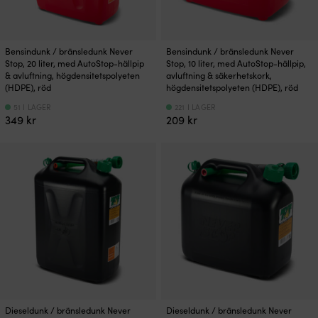
Bensindunk / bränsledunk Never
Bensindunk / bränsledunk Never
Stop, 20 liter, med AutoStop-hällpip
Stop, 10 liter, med AutoStop-hällpip,
& avluftning, högdensitetspolyeten
avluftning & säkerhetskork,
(HDPE), röd
högdensitetspolyeten (HDPE), röd
51 I LAGER
221 I LAGER
349
kr
209
kr
Dieseldunk / bränsledunk Never
Dieseldunk / bränsledunk Never