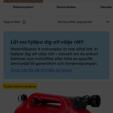
Bränslesystem
Bensindunkar
Dieseldu
Öppna filter
Låt oss hjälpa dig att välja rätt!
Motortillbehör & motordelar är inte alltid lätt. Vi
hjälper dig att välja rätt – oavsett om du enbart
behöver nya motorfilter eller hitta en specifik
servicedel till generatorn och styrservopumpen.
Tryck här för att få hjälp av Johan
Torkel rekommenderar