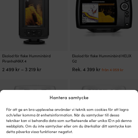
499 kr.
4
alternativen
alternativen
799 kr.
kan
kan
väljas
väljas
på
på
produktsidan
produktsidan
Den
Den
Ekolod för fiske Humminbird
Ekolod för fiske Humminbird HELIX
här
här
PiranhaMAX 4
G2
produkten
produkten
Prisintervall:
Det
Det
2 499
kr
–
3 219
kr
Rek.
4 399
kr
från
4 059
kr
har
har
2
ursprungliga
nuvar
flera
flera
499 kr
priset
priset
varianter.
varianter.
till
var:
är:
De
De
3
4
från
olika
olika
Hantera samtycke
219 kr
399 kr.
4
alternativen
alternativen
059 kr
kan
kan
För att ge en bra upplevelse använder vi teknik som cookies för att lagra
väljas
väljas
och/eller komma åt enhetsinformation. När du samtycker till dessa
på
på
tekniker kan vi behandla data som surfbeteende eller unika ID:n på denna
produktsidan
produktsidan
webbplats. Om du inte samtycker eller om du återkallar ditt samtycke kan
detta påverka vissa funktioner negativt.