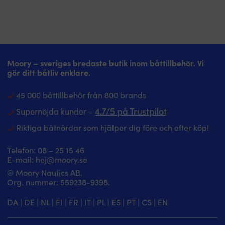
Moory – sveriges bredaste butik inom båttillbehör. Vi
gör ditt båtliv enklare.
45 000 båttillbehör från 800 brands
4.7/5 på Trustpilot
Supernöjda kunder –
Riktiga båtnördar som hjälper dig före och efter köp!
Telefon:
08 – 25 15 46
E-mail:
hej@moory.se
© Moory Nautics AB.
Org. nummer: 5‍59238-9398.
DA
|
DE
|
NL
|
FI
|
FR
|
IT
|
PL
|
ES
|
PT
|
CS
|
EN