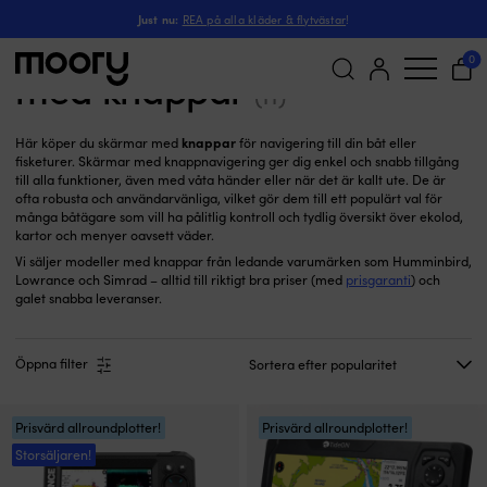
Bara knappar
Just nu:
REA på alla kläder & flytvästar
!
Plotters, GPS & ekolod
0
med knappar
(11)
Sök
knappar
Här köper du skärmar med
för navigering till din båt eller
efter:
fisketurer. Skärmar med knappnavigering ger dig enkel och snabb tillgång
till alla funktioner, även med våta händer eller när det är kallt ute. De är
ofta robusta och användarvänliga, vilket gör dem till ett populärt val för
många båtägare som vill ha pålitlig kontroll och tydlig översikt över ekolod,
kartor och menyer oavsett väder.
Vi säljer modeller med knappar från ledande varumärken som Humminbird,
Lowrance och Simrad – alltid till riktigt bra priser (med
prisgaranti
) och
galet snabba leveranser.
Öppna filter
Prisvärd allroundplotter!
Prisvärd allroundplotter!
Storsäljaren!