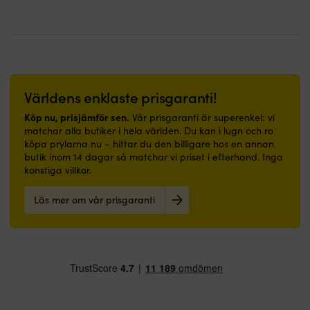
ursprungliga
nuvarande
priset
priset
var:
är:
68
55
728 kr.
969 kr.
Världens enklaste prisgaranti!
Köp nu, prisjämför sen.
Vår prisgaranti är superenkel: vi
matchar alla butiker i hela världen. Du kan i lugn och ro
köpa prylarna nu – hittar du den billigare hos en annan
butik inom 14 dagar så matchar vi priset i efterhand. Inga
konstiga villkor.
Läs mer om vår prisgaranti