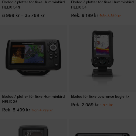
Ekolod / plotter för fiske Humminbird
Ekolod / plotter för fiske Humminbird
här
här
HELIX G4N
HELIX G4
produkten
produkten
Prisintervall:
Det
Det
8 999
kr
–
35 769
kr
Rek.
9 199
kr
från
8 359
kr
har
har
8
ursprungliga
nuvar
flera
flera
999 kr
priset
priset
varianter.
varianter.
till
var:
är:
De
De
35
9
från
olika
olika
769 kr
199 kr.
8
alternativen
alternativen
359 kr.
kan
kan
väljas
väljas
på
på
produktsidan
produktsidan
Den
Den
Ekolod / plotter för fiske Humminbird
Ekolod för fiske Lowrance Eagle 4x
här
här
HELIX G3
Det
Det
Rek.
2 089
kr
1 769
kr
produkten
produkten
Det
Det
Rek.
5 499
kr
ursprungliga
nuvarand
från
4 799
kr
har
har
ursprungliga
nuvarande
priset
priset
flera
flera
priset
priset
var:
är:
varianter.
varianter.
var:
är:
2
1
De
De
5
från
089 kr.
769 kr.
olika
olika