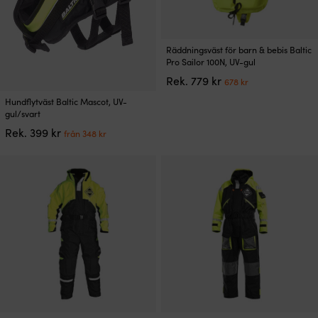
Den
Räddningsväst för barn & bebis Baltic
här
Pro Sailor 100N, UV-gul
produkten
Det
Det
Rek.
779
kr
678
kr
har
ursprungliga
nuvarande
Den
flera
Hundflytväst Baltic Mascot, UV-
priset
priset
här
varianter.
gul/svart
var:
är:
produkten
De
Det
Det
Rek.
399
kr
779 kr.
678 kr.
från
348
kr
har
olika
ursprungliga
nuvarande
flera
alternativen
priset
priset
varianter.
kan
var:
är:
De
väljas
399 kr.
från
olika
på
348 kr.
alternativen
produktsidan
kan
väljas
på
produktsidan