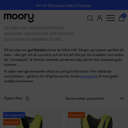
Gul
Flytvästar
-
Just nu:
REA på alla kläder & flytvästar
!
Gula flytvästar
(47)
0
Hur väljer man rätt storlek på flytväst?
Sök
Vad betyder egentligen 50N, 100N, 150N osv?
efter:
Hur fungerar en uppblåsbar flytväst?
gul flytväst
Vill du köpa en
så har du hittat rätt. Färgen gul passar perfekt till
havs – den gör att du syns bra, och är kul att titta på. De modeller som kallas
för ”varselgula” är förstås samlade på denna sida, jämte mer klassiska gula
nyanser.
Vi säljer sveriges bredaste utbud av just gula flytvästar från välkända
varumärken – givetvis till riktigt bra priser (med
prisgaranti
) & med galet
snabba leveranser.
Öppna filter
Storsäljaren!
Kampanj!
Kampanj!