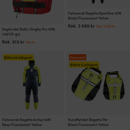
Den
Flytoverall Regatta Sportline 50N
här
Black/Fluorescent Yellow
produkten
Det
Det
Rek.
3 699
kr
från
3 329
kr
Den
har
Seglarväst Baltic Dinghy Pro 50N,
ursprungliga
nuvar
här
flera
röd/UV-gul
priset
priset
produkten
varianter.
Det
Det
var:
är:
Rek.
919
kr
794
kr
har
De
ursprungliga
nuvarande
3
från
flera
olika
priset
priset
699 kr.
3
varianter.
alternativen
var:
är:
Bättre & billigare!
Kampanj!
329 kr.
De
kan
919 kr.
794 kr.
Bättre & billigare!
olika
väljas
alternativen
på
kan
produktsidan
väljas
på
produktsidan
Den
Den
Flytoverall Regatta Active 50N
Hundflytväst Regatta Pet
här
här
Navy/Fluorescent Yellow
Black/Fluorescent Yellow
produkten
produkten