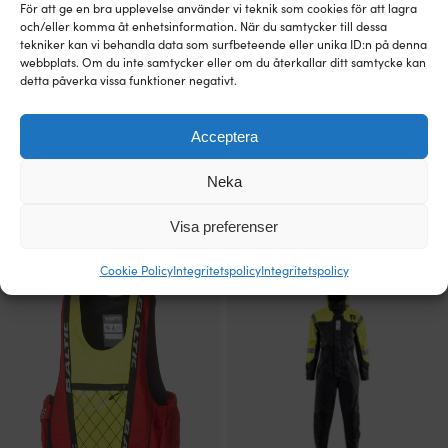
389 kr.
2
289 kr.
3
För att ge en bra upplevelse använder vi teknik som cookies för att lagra
alternativen
alternativen
579 kr.
199 kr.
och/eller komma åt enhetsinformation. När du samtycker till dessa
kan
kan
tekniker kan vi behandla data som surfbeteende eller unika ID:n på denna
väljas
väljas
webbplats. Om du inte samtycker eller om du återkallar ditt samtycke kan
på
på
detta påverka vissa funktioner negativt.
produktsidan
produktsidan
Acceptera
Den
Den
Neka
Kattflytväst Baltic Maja, UV-gul/svart
Räddningsväst för barn & bebis Baltic
här
här
Ocean Sele 100N, UV-gul
Det
Det
Rek.
449
kr
387
kr
produkten
produkten
Det
Det
ursprungliga
nuvarande
Rek.
1 099
kr
Visa preferenser
950
kr
har
har
ursprungliga
nuvarande
priset
priset
flera
flera
priset
priset
var:
är:
varianter.
varianter.
Cookie Policy
Integritetspolicy
Integritetspolicy
var:
är:
Kampanj!
Bättre & billigare!
449 kr.
387 kr.
De
De
1
950 kr.
olika
olika
099 kr.
alternativen
alternativen
kan
kan
väljas
väljas
på
på
produktsidan
produktsidan