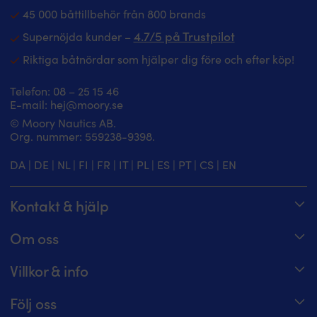
45 000 båttillbehör från 800 brands
4.7/5 på Trustpilot
Supernöjda kunder –
Riktiga båtnördar som hjälper dig före och efter köp!
Telefon:
08 – 25 15 46
E-mail:
hej@moory.se
© Moory Nautics AB.
Org. nummer: 5‍59238-9398.
DA
|
DE
|
NL
|
FI
|
FR
|
IT
|
PL
|
ES
|
PT
|
CS
|
EN
Kontakt & hjälp
Spåra din order
Om oss
Hjälpcenter
Om Moory
Villkor & info
08 – 25 15 46 – telefontider alla dagar 8 – 20
Jobba hos oss
Prisgaranti
Maila oss på hej@moory.se
Följ oss
För båtklubbsmedlemmar