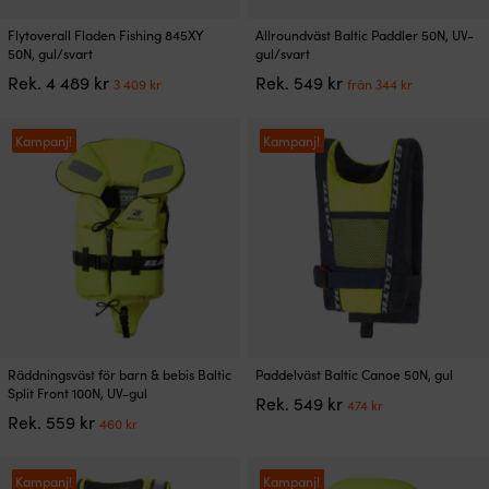
Den
Den
Flytoverall Fladen Fishing 845XY
Allroundväst Baltic Paddler 50N, UV-
här
här
50N, gul/svart
gul/svart
produkten
produkten
Det
Det
Det
Det
Rek.
4 489
kr
Rek.
549
kr
3 409
kr
från
344
kr
har
har
ursprungliga
nuvarande
ursprungliga
nuvaran
flera
flera
priset
priset
priset
priset
varianter.
varianter.
var:
är:
var:
är:
Kampanj!
Kampanj!
De
De
4
3
549 kr.
från
olika
olika
489 kr.
409 kr.
344 kr.
alternativen
alternativen
kan
kan
väljas
väljas
på
på
produktsidan
produktsidan
Den
Den
Räddningsväst för barn & bebis Baltic
Paddelväst Baltic Canoe 50N, gul
här
här
Split Front 100N, UV-gul
Det
Det
Rek.
549
kr
474
kr
produkten
produkten
Det
Det
Rek.
559
kr
ursprungliga
nuvarande
460
kr
har
har
ursprungliga
nuvarande
priset
priset
flera
flera
priset
priset
var:
är:
varianter.
varianter.
var:
är:
Kampanj!
Kampanj!
549 kr.
474 kr.