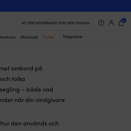
45 000 båttillbehör från 800 brands
0
Galet snabb frakt & superenkel prisgaranti
indgivare?
Supernöjda kunder – 4.7/5 på Trustpilot
Magazine
lmotorer
Motorsök
Outlet
temet ombord på
 och tolka
 segling – både vad
änder när din vindgivare
, hur den används och