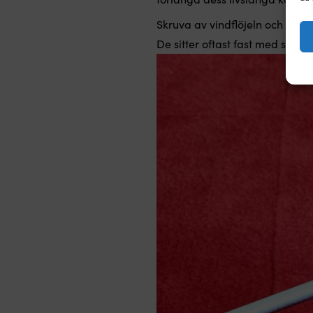
Skruva av vindflöjeln och vind
De sitter oftast fast med små 