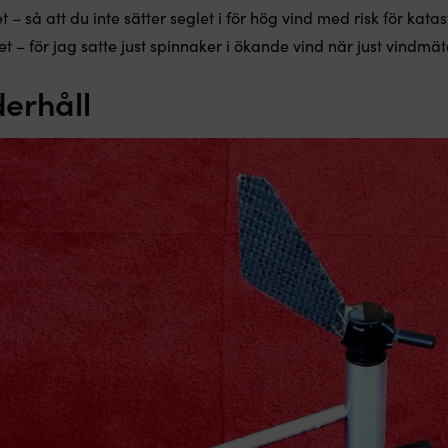
– så att du inte sätter seglet i för hög vind med risk för katas
t – för jag satte just spinnaker i ökande vind när just vindmä
derhåll