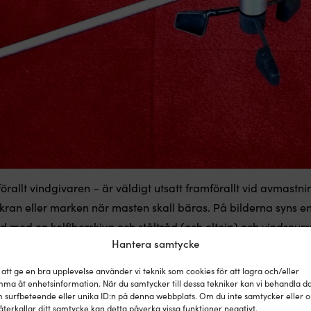
allt vindgivaren – är väldigt utsatt framförallt vid avmastni
tkran eller marken när masten skall bäras. På bilderna syns e
d med en kolfiberskiva och ståltråd (och eltejp) och vindsnu
Hantera samtycke
 Det funkade ett tag – men tveksamt om den visade rätt vindha
ltså bli trög, vilket leder till felaktiga mätningar och långs
 att ge en bra upplevelse använder vi teknik som cookies för att lagra och/eller
ma åt enhetsinformation. När du samtycker till dessa tekniker kan vi behandla d
ln eller vindsnurran snurrar lika lätt längre helt enkelt. För a
 surfbeteende eller unika ID:n på denna webbplats. Om du inte samtycker eller 
följa dessa enkla steg:
återkallar ditt samtycke kan detta påverka vissa funktioner negativt.