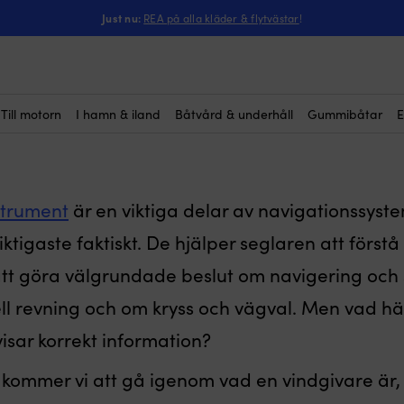
Just nu:
REA på alla kläder & flytvästar
!
an en vindmätare eller v
Till motorn
I hamn & iland
Båtvård & underhåll
Gummibåtar
E
strument
är en viktiga delar av navigationssys
ktigaste faktiskt. De hjälper seglaren att förstå
att göra välgrundade beslut om navigering och
ell revning och om kryss och vägval. Men vad h
 visar korrekt information?
t kommer vi att gå igenom vad en vindgivare är