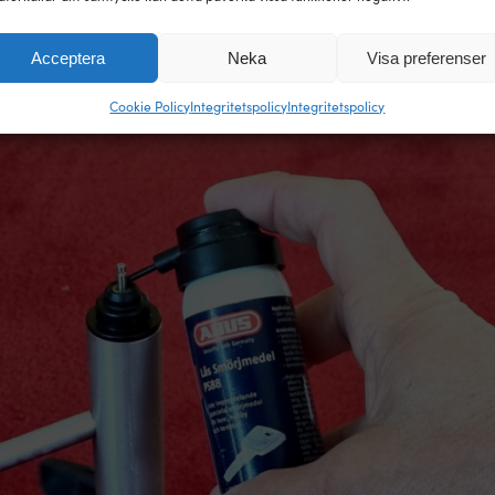
snurran från vindgivaren. De är de rörliga delarna som mäter v
Acceptera
Neka
Visa preferenser
insex-skruvar så du behöver en superliten insexnyckel.
Cookie Policy
Integritetspolicy
Integritetspolicy