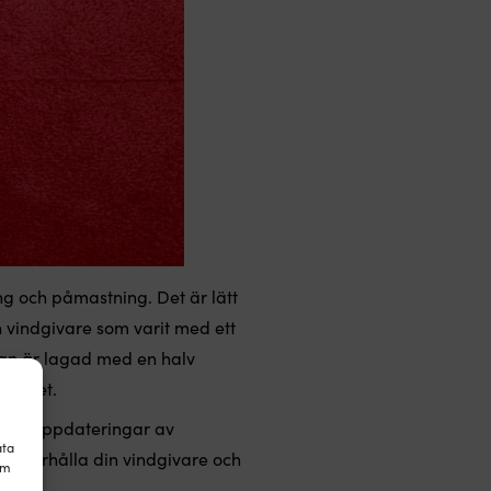
ng och påmastning. Det är lätt
n vindgivare som varit med ett
rran är lagad med en halv
stighet.
ammare uppdateringar av
ata
tt underhålla din vindgivare och
om