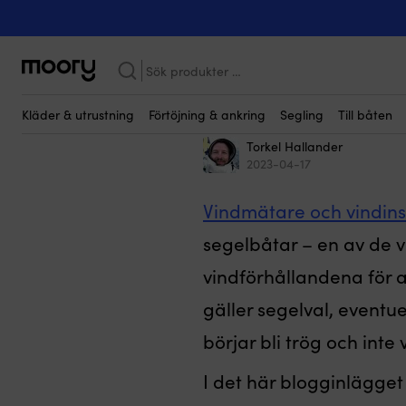
BÅTFIX
Sök
efter:
Hur servar m
Kläder & utrustning
Förtöjning & ankring
Segling
Till båten
Torkel Hallander
2023-04-17
Vindmätare och vindin
segelbåtar – en av de vi
vindförhållandena för 
gäller segelval, eventu
börjar bli trög och inte
I det här blogginlägge