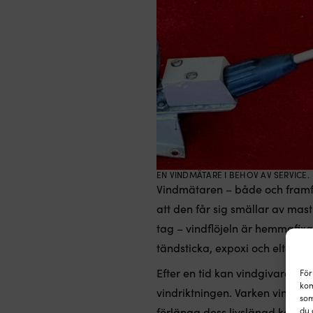
EN VINDMÄTARE I BEHOV AV SERVICE.
Vindmätaren – både och framför
att den får sig smällar av mas
tag – vindflöjeln är hemmafixa
tändsticka, expoxi och eltejp.
Efter en tid kan vindgivaren al
För
kom
vindriktningen. Varken vindflöje
som
förlänga dess livslängd kan du 
du 