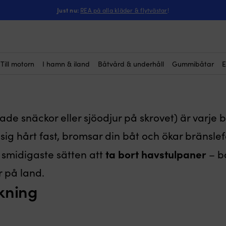
Just nu:
REA på alla kläder & flytvästar
!
tulpaner – enkelt i vattne
Till motorn
I hamn & iland
Båtvård & underhåll
Gummibåtar
E
ade snäckor eller sjöodjur på skrovet) är varj
sig hårt fast, bromsar din båt och ökar bränsle
ta bort havstulpaner
 smidigaste sätten att
– bå
r på land.
kning