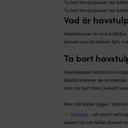
Ta bort havstulpaner när båten 
Ta bort havstulpaner när båten
Vad är havstul
Havstulpaner är små kräftdjur
skrovet som försämrar fart, ma
Ta bort havstul
Havstulpaner kläcks bara någr
kläckts kommer de simmande so
man tar bort dom (enkelt) sena
Men när båten ligger i sjön kan
Scrubbis
– ett smart verktyg
sparar tid och håller skrovet r