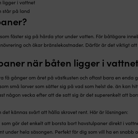
ligger i vattnet
 står på land
paner?
 som fäster sig på hårda ytor under vatten. För båtägare inn
növrering och ökar bränslekostnader. Därför är det viktigt at
paner när båten ligger i vattne
a få gånger om året på västkusten och oftast bara en enda g
m små larver som sätter sig på vad som helst de. än kan hitt
st någon vecka efter att de satt sig är det superenkelt att bo
 det kännas svårt att hålla skrovet rent. Här är lösningen:
 som gör det enkelt att borsta bort havstulpaner direkt i vattn
ent under hela säsongen. Perfekt för dig som vill ha en snabb 