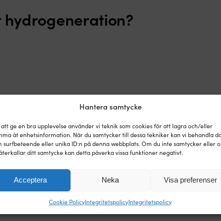
r hydrogeneration?
Hantera samtycke
 att ge en bra upplevelse använder vi teknik som cookies för att lagra och/eller
ma åt enhetsinformation. När du samtycker till dessa tekniker kan vi behandla d
 surfbeteende eller unika ID:n på denna webbplats. Om du inte samtycker eller 
Guide blir Simrad och
återkallar ditt samtycke kan detta påverka vissa funktioner negativt.
nce!
Acceptera
Neka
Visa preferenser
Cookie Policy
Integritetspolicy
Integritetspolicy