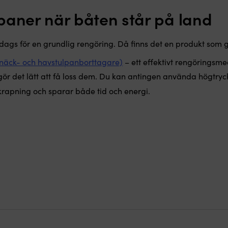
paner när båten står på land
ags för en grundlig rengöring. Då finns det en produkt som g
äck- och havstulpanborttagare)
– ett effektivt rengöringsm
ör det lätt att få loss dem. Du kan antingen använda högtryc
rapning och sparar både tid och energi.