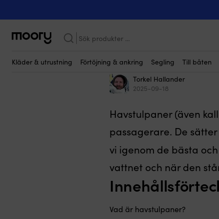
BÅTFIX
Sök
efter:
Ta bort havs
Kläder & utrustning
Förtöjning & ankring
Segling
Till båten
Torkel Hallander
2025-09-18
Havstulpaner (även kall
passagerare. De sätter 
vi igenom de bästa och
vattnet och när den stå
Innehållsförtec
Vad är havstulpaner?