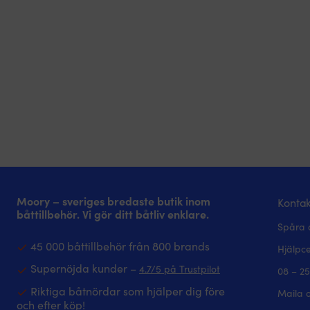
Moory – sveriges bredaste butik inom
Kontak
båttillbehör. Vi gör ditt båtliv enklare.
Spåra 
45 000 båttillbehör från 800 brands
Hjälpc
Supernöjda kunder –
4.7/5 på Trustpilot
08 – 25
Riktiga båtnördar som hjälper dig före
Maila 
och efter köp!