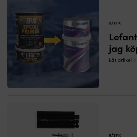
BÅTFIX
Lefant
jag kö
Läs artikel
BÅTFIX