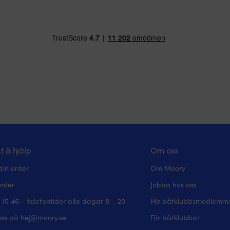
t & hjälp
Om oss
din order
Om Moory
enter
Jobba hos oss
 15 46 – telefontider alla dagar 8 – 20
För båtklubbsmedlemm
oss på hej@moory.se
För båtklubbar