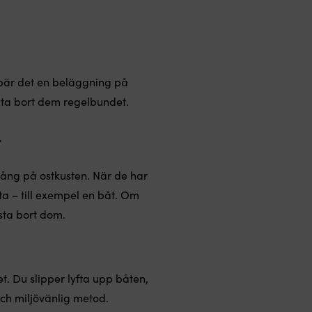
ebär det en beläggning på
t ta bort dem regelbundet.
t
ång på ostkusten. När de har
a – till exempel en båt. Om
rsta bort dom.
et. Du slipper lyfta upp båten,
och miljövänlig metod.