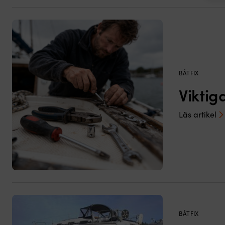
BÅTFIX
Vikti
Läs artikel
BÅTFIX