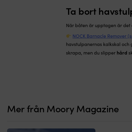
Ta bort havstul
När båten är upptagen är det d
NOCK Barnacle Remover (sn
havstulpanernas kalkskal och g
hård
skrapa, men du slipper
sk
Mer från Moory Magazine