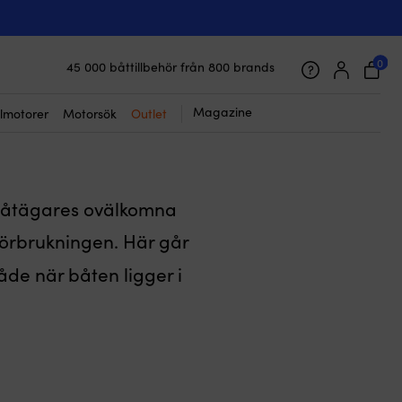
0
45 000 båttillbehör från 800 brands
t och på land
Galet snabb frakt & superenkel prisgaranti
Supernöjda kunder – 4.7/5 på Trustpilot
Magazine
lmotorer
Motorsök
Outlet
e båtägares ovälkomna
förbrukningen. Här går
de när båten ligger i